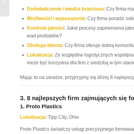
wtryskowym tworzyw
Doświadczenie i wiedza branżowa
: Czy firma m
sztucznych w Teksasie
Możliwości i wyposażenie
: Czy firma poradzi sob
Kontrola jakości
: Jakie procesy zapewniania jak
wad produktów?
Obsługa klienta
: Czy firma oferuje dobrą komunik
Lokalizacja
: Ze względów logistycznych współpr
może być korzystna dla firm z siedzibą w tym stani
Mając to na uwadze, przyjrzyjmy się bliżej 8 najle
3. 8 najlepszych firm zajmujących si
1. Proto Plastics
Lokalizacja
: Tipp City, Ohio
Proto Plastics świadczy usługi precyzyjnego formow