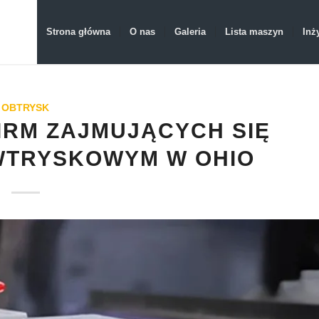
Strona główna
O nas
Galeria
Lista maszyn
Inż
OBTRYSK
IRM ZAJMUJĄCYCH SIĘ
WTRYSKOWYM W OHIO