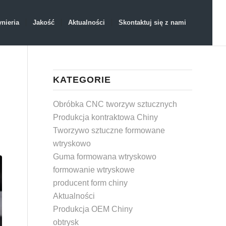
ynieria
Jakość
Aktualności
Skontaktuj się z nami
KATEGORIE
Obróbka CNC tworzyw sztucznych
Produkcja kontraktowa Chiny
Tworzywo sztuczne formowane
wtryskowo
Guma formowana wtryskowo
formowanie wtryskowe
producent form chiny
Aktualności
Produkcja OEM Chiny
obtrysk