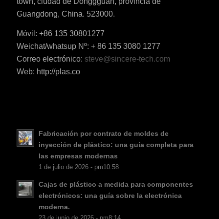
town, ciudad de Donggguan, provincia de
Guangdong, China. 523000.
Móvil: +86 135 30801277
Weichat/whatsup Nº: + 86 135 3080 1277
Correo electrónico:
steve@sincere-tech.com
ES_MX
Web: http://plas.co
RO
HU
SV
EL
Fabricación por contrato de moldes de
inyección de plástico: una guía completa para
NB
las empresas modernas
FI
1 de julio de 2026 - pm10:58
DA
Cajas de plástico a medida para componentes
electrónicos: una guía sobre la electrónica
CS
moderna.
PT
23 de junio de 2026 - pm8:14