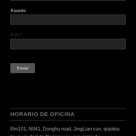
Asunto
3+2=?
HORARIO DE OFICINA
Rm101, N041, Donghu road, JingLian cun, qiaotou