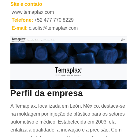
Site e contato
www.temaplax.com
Telefone:
+52 477 770 8229
E-mail:
c.solis@temaplax.com
ES_MX
RO
HU
SV
Perfil da empresa
EL
NB
A Temaplax, localizada em León, México, destaca-se
na moldagem por injeção de plástico para os setores
FI
automotivo e médico. Estabelecida em 2003, ela
DA
enfatiza a qualidade, a inovação e a precisão. Com
CS