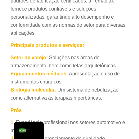
padrões de fabricação certificados, a Temaplax
KO
fornece produtos confiáveis e soluções
personalizadas, garantindo alto desempenho e
JA
conformidade com as normas do setor para diversas
ES
aplicações.
AR
Principais produtos e serviços:
TR
Setor de varejo:
Soluções nas áreas de
PL
armazenamento, bem como telas arquitetônicas.
NL
Equipamentos médicos:
Apresentação e uso de
RU
instrumentos cirúrgicos.
DE
Biologia molecular:
Um sistema de nebulização
como alternativa às terapias hiperbáricas.
FR
IT
Prós
EN
1.
Experiência profissional nos setores automotivo e
PT
médico.
2.
Sistema de gerenciamento de qualidade