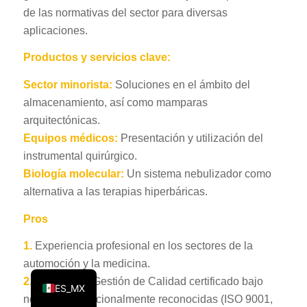
de las normativas del sector para diversas
KO
aplicaciones.
JA
Productos y servicios clave:
ES
AR
Sector minorista:
Soluciones en el ámbito del
almacenamiento, así como mamparas
TR
arquitectónicas.
PL
Equipos médicos:
Presentación y utilización del
NL
instrumental quirúrgico.
Biología molecular:
Un sistema nebulizador como
RU
alternativa a las terapias hiperbáricas.
DE
Pros
FR
IT
1.
Experiencia profesional en los sectores de la
automoción y la medicina.
EN
2.
Sistema de Gestión de Calidad certificado bajo
ES_MX
normas internacionalmente reconocidas (ISO 9001,