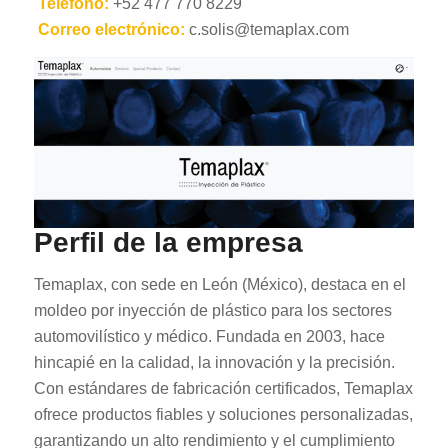
Teléfono:
+52 477 770 8229
Correo electrónico:
c.solis@temaplax.com
RO
HU
Perfil de la empresa
SV
EL
Temaplax, con sede en León (México), destaca en el
NB
moldeo por inyección de plástico para los sectores
automovilístico y médico. Fundada en 2003, hace
FI
hincapié en la calidad, la innovación y la precisión.
DA
Con estándares de fabricación certificados, Temaplax
CS
ofrece productos fiables y soluciones personalizadas,
PT
garantizando un alto rendimiento y el cumplimiento