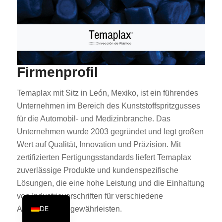
PT
KO
JA
ES
Firmenprofil
AR
Temaplax mit Sitz in León, Mexiko, ist ein führendes
TR
Unternehmen im Bereich des Kunststoffspritzgusses
PL
für die Automobil- und Medizinbranche. Das
NL
Unternehmen wurde 2003 gegründet und legt großen
RU
Wert auf Qualität, Innovation und Präzision. Mit
zertifizierten Fertigungsstandards liefert Temaplax
FR
zuverlässige Produkte und kundenspezifische
IT
Lösungen, die eine hohe Leistung und die Einhaltung
EN
von Industrievorschriften für verschiedene
DE
Anwendungen gewährleisten.