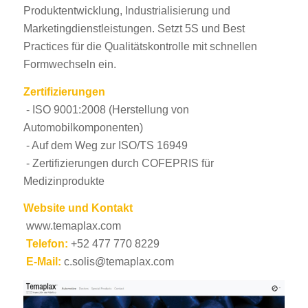
Produktentwicklung, Industrialisierung und
Marketingdienstleistungen. Setzt 5S und Best
Practices für die Qualitätskontrolle mit schnellen
Formwechseln ein.
Zertifizierungen
- ISO 9001:2008 (Herstellung von
ES_MX
Automobilkomponenten)
RO
- Auf dem Weg zur ISO/TS 16949
- Zertifizierungen durch COFEPRIS für
HU
Medizinprodukte
SV
Website und Kontakt
EL
www.temaplax.com
NB
Telefon:
+52 477 770 8229
FI
E-Mail:
c.solis@temaplax.com
DA
CS