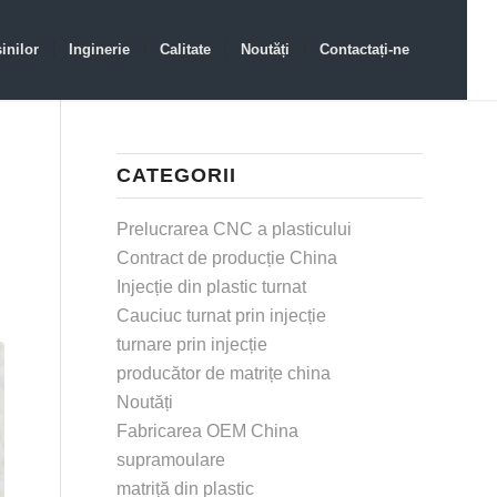
inilor
Inginerie
Calitate
Noutăți
Contactați-ne
CATEGORII
Prelucrarea CNC a plasticului
Contract de producție China
Injecție din plastic turnat
Cauciuc turnat prin injecție
turnare prin injecție
producător de matrițe china
Noutăți
Fabricarea OEM China
supramoulare
matriță din plastic