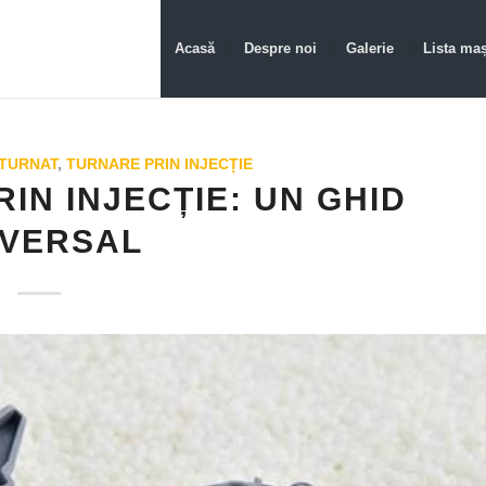
Acasă
Despre noi
Galerie
Lista maș
 TURNAT
,
TURNARE PRIN INJECȚIE
IN INJECȚIE: UN GHID
IVERSAL