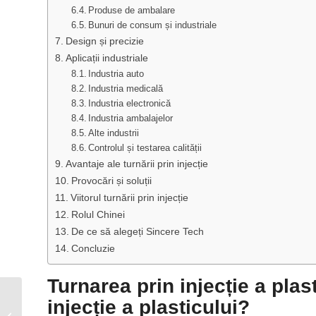
Produse de ambalare
Bunuri de consum și industriale
Design și precizie
Aplicații industriale
Industria auto
Industria medicală
Industria electronică
Industria ambalajelor
Alte industrii
Controlul și testarea calității
Avantaje ale turnării prin injecție
Provocări și soluții
Viitorul turnării prin injecție
Rolul Chinei
De ce să alegeți Sincere Tech
Concluzie
Turnarea prin injecție a plas
Serviciul Rapid
injecție a plasticului?
Prototyping: De la idei