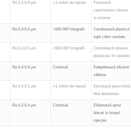
Ra 0,2-0,8 μm
>1 milion de injecții
Formează
caracteristici interne
și externe
Ra 0,4-0,6 μm
>500.000 fotografii
Canalizează plasticul
topit către cavitate
Ra 0,2-0,5 μm
>500.000 fotografii
Controlează intrarea
plasticului în cavitate
Ra 0,4-0,6 μm
Continuă
Îndepărtează eficient
căldura
Ra 0,3-0,5 μm
>1 milion de injecții
Ejectează piesa finită
fără deteriorare
Ra 0,2-0,4 μm
Continuă
Eliberează aerul
blocat în timpul
injecției