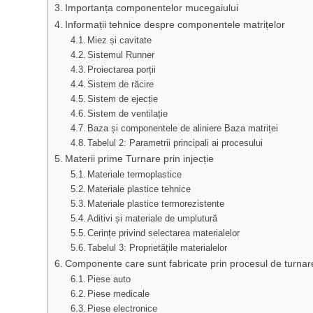
Importanța componentelor mucegaiului
Informații tehnice despre componentele matrițelor
Miez și cavitate
Sistemul Runner
Proiectarea porții
Sistem de răcire
Sistem de ejecție
Sistem de ventilație
Baza și componentele de aliniere Baza matriței
Tabelul 2: Parametrii principali ai procesului
Materii prime Turnare prin injecție
Materiale termoplastice
Materiale plastice tehnice
Materiale plastice termorezistente
Aditivi și materiale de umplutură
Cerințe privind selectarea materialelor
Tabelul 3: Proprietățile materialelor
Componente care sunt fabricate prin procesul de turnare p
Piese auto
Piese medicale
Piese electronice