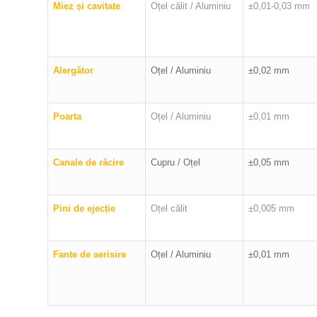
Miez și cavitate
Oțel călit / Aluminiu
±0,01-0,03 mm
Alergător
Oțel / Aluminiu
±0,02 mm
Poarta
Oțel / Aluminiu
±0,01 mm
Canale de răcire
Cupru / Oțel
±0,05 mm
Pini de ejecție
Oțel călit
±0,005 mm
Fante de aerisire
Oțel / Aluminiu
±0,01 mm