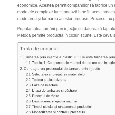
economice. Acestea permit companiilor să fabrice u
modelele complexe funcționează bine în acest proces. Î
modelarea și formarea acestor produse. Procesul nu po
Popularitatea turnării prin injecție se datorează fapt
Metoda permite producția în cicluri scurte. Este ceva la
Tabla de conținut
Turnarea prin injecție a plasticului: Ce este turnarea prin 
Tabelul 1: Componentele matriței de turnare prin injecție
Cunoașterea procesului de turnare prin injecție
Selectarea și pregătirea materialelor
Topirea și plasticizarea
Faza de injectare
Etapa de ambalare și păstrare
Procesul de răcire
Deschiderea și ejecția matriței
Timpul ciclului și randamentul producției
Monitorizarea și controlul procesului