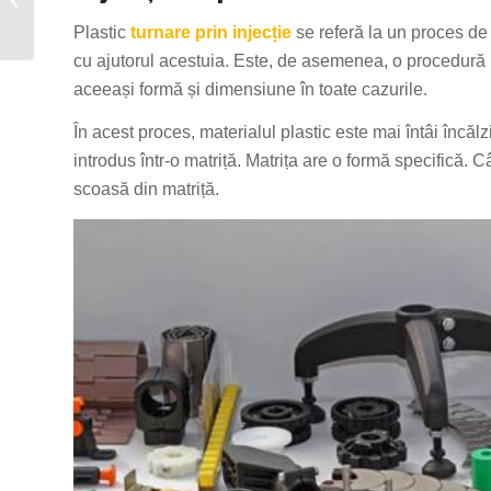
la realitate într-o clipită
Plastic
turnare prin injecție
se referă la un proces de p
cu ajutorul acestuia. Este, de asemenea, o procedură ra
aceeași formă și dimensiune în toate cazurile.
În acest proces, materialul plastic este mai întâi încălz
introdus într-o matriță. Matrița are o formă specifică. 
scoasă din matriță.