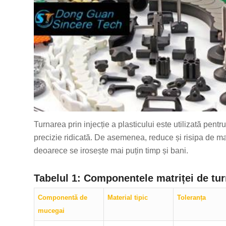
Turnarea prin injecție a plasticului este utilizată pen
precizie ridicată. De asemenea, reduce și risipa de ma
deoarece se irosește mai puțin timp și bani.
Tabelul 1: Componentele matriței de turn
Componentă de
Material tipic
Toleranța
mucegai