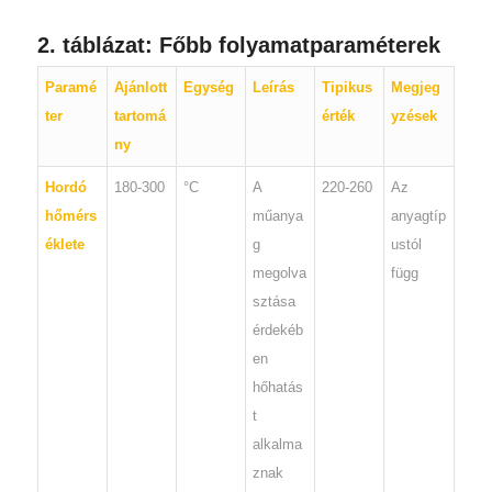
2. táblázat: Főbb folyamatparaméterek
Paramé
Ajánlott
Egység
Leírás
Tipikus
Megjeg
ter
tartomá
érték
yzések
ny
Hordó
180-300
°C
A
220-260
Az
hőmérs
műanya
anyagtíp
éklete
g
ustól
megolva
függ
sztása
érdekéb
en
hőhatás
t
alkalma
znak