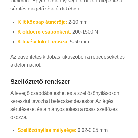
kilökődik. Egyenlő mennyiségű erőt kell kifejtenie a
sérülés megelőzése érdekében.
Kilökőcsap átmérője:
2-10 mm
Kioldóerő csaponként:
200-1500 N
Kilövési löket hossza:
5-50 mm
Az egyenletes kidobás kiküszöböli a repedéseket és
a deformációt.
Szellőztető rendszer
A levegő csapdába eshet és a szellőzőnyílásokon
keresztül távozhat befecskendezéskor. Az égési
sérüléseket és a hiányos töltést a rossz szellőzés
okozza.
Szellőzőnyílás mélysége:
0,02-0,05 mm