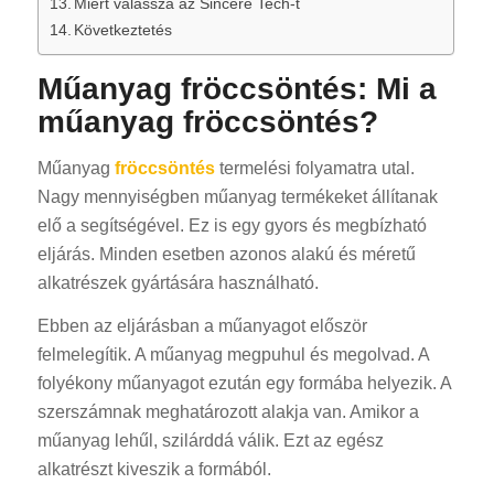
Miért válassza az Sincere Tech-t
Következtetés
Műanyag fröccsöntés: Mi a
műanyag fröccsöntés?
Műanyag
fröccsöntés
termelési folyamatra utal.
Nagy mennyiségben műanyag termékeket állítanak
elő a segítségével. Ez is egy gyors és megbízható
eljárás. Minden esetben azonos alakú és méretű
alkatrészek gyártására használható.
Ebben az eljárásban a műanyagot először
felmelegítik. A műanyag megpuhul és megolvad. A
folyékony műanyagot ezután egy formába helyezik. A
szerszámnak meghatározott alakja van. Amikor a
műanyag lehűl, szilárddá válik. Ezt az egész
alkatrészt kiveszik a formából.