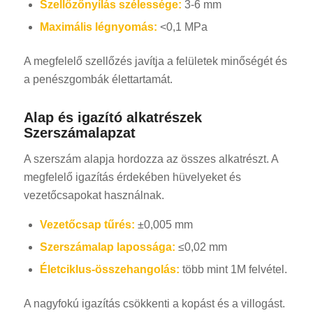
Szellőzőnyílás szélessége:
3-6 mm
Maximális légnyomás:
<0,1 MPa
A megfelelő szellőzés javítja a felületek minőségét és
a penészgombák élettartamát.
Alap és igazító alkatrészek
Szerszámalapzat
A szerszám alapja hordozza az összes alkatrészt. A
megfelelő igazítás érdekében hüvelyeket és
vezetőcsapokat használnak.
Vezetőcsap tűrés:
±0,005 mm
Szerszámalap lapossága:
≤0,02 mm
Életciklus-összehangolás:
több mint 1M felvétel.
A nagyfokú igazítás csökkenti a kopást és a villogást.