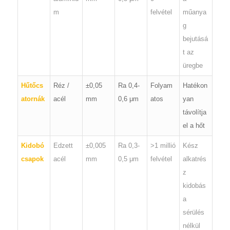
m
felvétel
műanya
g
bejutásá
t az
üregbe
Hűtőcs
Réz /
±0,05
Ra 0,4-
Folyam
Hatékon
atornák
acél
mm
0,6 μm
atos
yan
távolítja
el a hőt
Kidobó
Edzett
±0,005
Ra 0,3-
>1 millió
Kész
csapok
acél
mm
0,5 μm
felvétel
alkatrés
z
kidobás
a
sérülés
nélkül