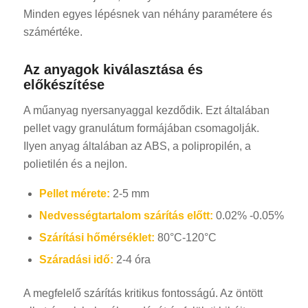
Minden egyes lépésnek van néhány paramétere és
számértéke.
Az anyagok kiválasztása és
előkészítése
A műanyag nyersanyaggal kezdődik. Ezt általában
pellet vagy granulátum formájában csomagolják.
Ilyen anyag általában az ABS, a polipropilén, a
polietilén és a nejlon.
Pellet mérete:
2-5 mm
Nedvességtartalom szárítás előtt:
0.02% -0.05%
Szárítási hőmérséklet:
80°C-120°C
Száradási idő:
2-4 óra
A megfelelő szárítás kritikus fontosságú. Az öntött