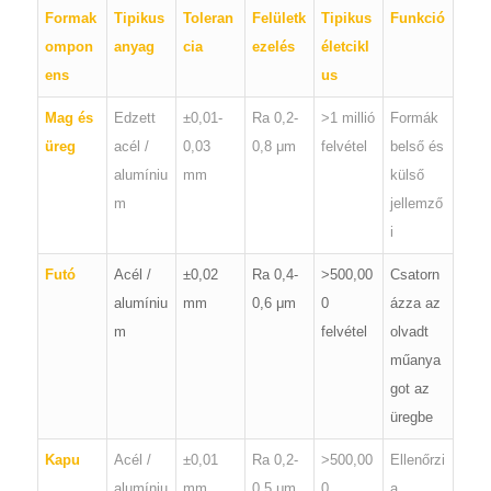
Formak
Tipikus
Toleran
Felületk
Tipikus
Funkció
ompon
anyag
cia
ezelés
életcikl
ens
us
Mag és
Edzett
±0,01-
Ra 0,2-
>1 millió
Formák
üreg
acél /
0,03
0,8 μm
felvétel
belső és
alumíniu
mm
külső
m
jellemző
i
Futó
Acél /
±0,02
Ra 0,4-
>500,00
Csatorn
alumíniu
mm
0,6 μm
0
ázza az
m
felvétel
olvadt
műanya
got az
üregbe
Kapu
Acél /
±0,01
Ra 0,2-
>500,00
Ellenőrzi
alumíniu
mm
0,5 μm
0
a