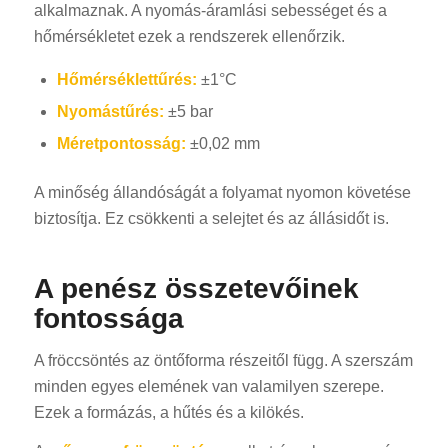
alkalmaznak. A nyomás-áramlási sebességet és a
hőmérsékletet ezek a rendszerek ellenőrzik.
Hőmérséklettűrés:
±1°C
Nyomástűrés:
±5 bar
Méretpontosság:
±0,02 mm
A minőség állandóságát a folyamat nyomon követése
biztosítja. Ez csökkenti a selejtet és az állásidőt is.
A penész összetevőinek
fontossága
A fröccsöntés az öntőforma részeitől függ. A szerszám
minden egyes elemének van valamilyen szerepe.
Ezek a formázás, a hűtés és a kilökés.