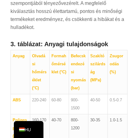
szempontjából tényezővezérelt. A megfelelő
KO
kiválasztás hosszú élettartamú, pontos és minőségi
JA
termékeket eredményez, és csökkenti a hibákat és a
hulladékot.
ES
AR
3. táblázat: Anyagi tulajdonságok
TR
Anyag
Olvadá
Formah
Befecsk
Szakító
Zsugor
PL
si
őmérsé
endezé
szilárds
odás
NL
hőmérs
klet (°C)
si
ág
(%)
RU
éklet
nyomás
(MPa)
(°C)
(bar)
DE
FR
ABS
220-240
60-80
900-
40-50
0.5-0.7
1500
IT
EN
Polipro
160-170
40-70
800-
30-35
1.0-1.5
pilén
1200
HU
(PP)