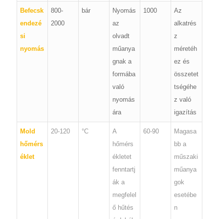
Befecsk
800-
bár
Nyomás
1000
Az
endezé
2000
az
alkatrés
si
olvadt
z
nyomás
műanya
méretéh
gnak a
ez és
formába
összetet
való
tségéhe
nyomás
z való
ára
igazítás
Mold
20-120
°C
A
60-90
Magasa
hőmérs
hőmérs
bb a
éklet
ékletet
műszaki
fenntartj
műanya
ák a
gok
megfelel
esetébe
ő hűtés
n