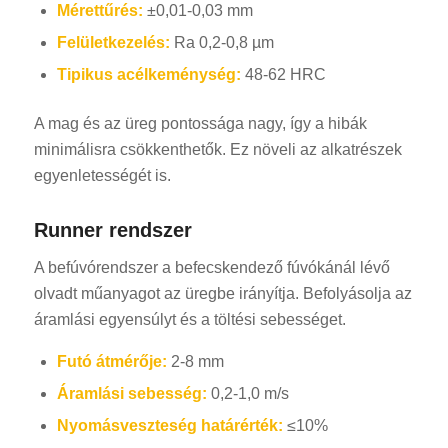
Mérettűrés:
±0,01-0,03 mm
Felületkezelés:
Ra 0,2-0,8 µm
Tipikus acélkeménység:
48-62 HRC
A mag és az üreg pontossága nagy, így a hibák
minimálisra csökkenthetők. Ez növeli az alkatrészek
egyenletességét is.
Runner rendszer
A befúvórendszer a befecskendező fúvókánál lévő
olvadt műanyagot az üregbe irányítja. Befolyásolja az
áramlási egyensúlyt és a töltési sebességet.
Futó átmérője:
2-8 mm
Áramlási sebesség:
0,2-1,0 m/s
Nyomásveszteség határérték:
≤10%