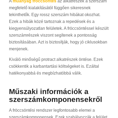
A
műanyag fröccsöntés
az alkatrészek a szerszám
megfelelő kialakításától függően sikeresnek
tekinthetők. Egy rossz szerszám hibákat okozhat.
Ezek a hibák közé tartoznak a repedések és a
kiegyensúlyozatlan felületek. A fröccsöntéssel készült
szerszámrészek viszont segítenek a pontosság
biztosításában. Azt is biztosítják, hogy jó ciklusokban
menjenek.
Kiváló minőségű protract alkatrészek öntése. Ezek
csökkentik a karbantartási költségeket is. Ezáltal
hatékonyabbá és megbízhatóbbá válik.
Műszaki információk a
szerszámkomponensekről
A fröccsöntési rendszer legfontosabb elemei a
szerszámkomponensek. Ezek szabályozzák a felület