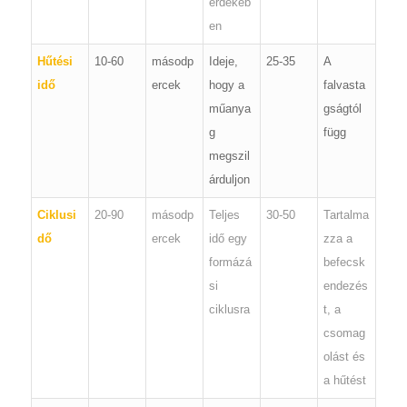
érdekéb
en
Hűtési
10-60
másodp
Ideje,
25-35
A
idő
ercek
hogy a
falvasta
műanya
gságtól
g
függ
megszil
árduljon
Ciklusi
20-90
másodp
Teljes
30-50
Tartalma
dő
ercek
idő egy
zza a
formázá
befecsk
si
endezés
ciklusra
t, a
csomag
olást és
a hűtést