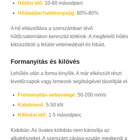
Hűtési idő:
10-60 másodperc
Hőátadási hatékonyság:
60%-80%
A hő eltávolítása a szerszámban lévő
hűtőcsatornákon keresztül történik. A megfelelő hűtés
kiküszöböli a felület vetemedését és hibáit.
Formanyitás és kilövés
Lehűlés után a forma kinyílik. A már elkészült részt
kivetőcsapok vagy lemezek segítségével távolítják el.
Formanyitás sebessége:
50-200 mm/s
Kidobóerő:
5-50 kN
Kilövési idő:
1-5 másodperc
Kidobás: Az óvatos kidobás nem károsítja az
alkatrészeket. A szerszám zárása ezután megkezdi a