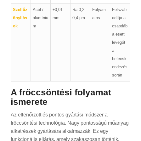
Szellőz
Acél /
±0,01
Ra 0,2-
Folyam
Felszab
őnyílás
alumíniu
mm
0,4 μm
atos
adítja a
ok
m
csapdáb
a esett
levegőt
a
befecsk
endezés
során
A fröccsöntési folyamat
ismerete
Az ellenőrzött és pontos gyártási módszer a
fröccsöntési technológia. Nagy pontosságú műanyag
alkatrészek gyártására alkalmazzák. Ez egy
funkcionális eljárás, amely szakaszosan történik.