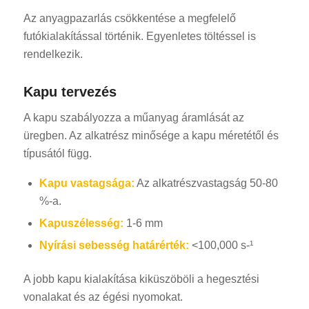
Az anyagpazarlás csökkentése a megfelelő
futókialakítással történik. Egyenletes töltéssel is
rendelkezik.
Kapu tervezés
A kapu szabályozza a műanyag áramlását az
üregben. Az alkatrész minősége a kapu méretétől és
típusától függ.
Kapu vastagsága:
Az alkatrészvastagság 50-80
%-a.
Kapuszélesség:
1-6 mm
Nyírási sebesség határérték:
<100,000 s-¹
A jobb kapu kialakítása kiküszöböli a hegesztési
vonalakat és az égési nyomokat.