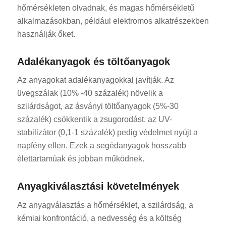
hőmérsékleten olvadnak, és magas hőmérsékletű
alkalmazásokban, például elektromos alkatrészekben
használják őket.
Adalékanyagok és töltőanyagok
Az anyagokat adalékanyagokkal javítják. Az
ES_MX
üvegszálak (10% -40 százalék) növelik a
RO
szilárdságot, az ásványi töltőanyagok (5%-30
százalék) csökkentik a zsugorodást, az UV-
SV
stabilizátor (0,1-1 százalék) pedig védelmet nyújt a
EL
napfény ellen. Ezek a segédanyagok hosszabb
NB
élettartamúak és jobban működnek.
FI
Anyagkiválasztási követelmények
DA
CS
Az anyagválasztás a hőmérséklet, a szilárdság, a
kémiai konfrontáció, a nedvesség és a költség
PT