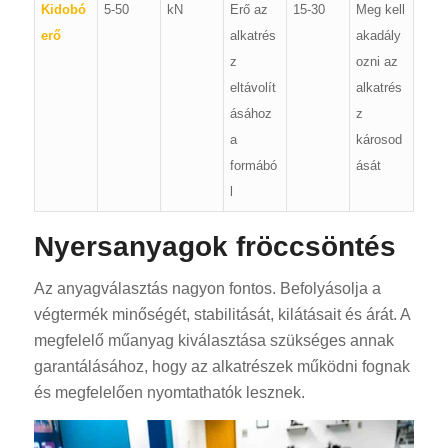
Kidobó
5-50
kN
Erő az
15-30
Meg kell
erő
alkatrés
akadály
z
ozni az
eltávolít
alkatrés
ásához
z
a
károsod
formábó
ását
l
Nyersanyagok fröccsöntés
Az anyagválasztás nagyon fontos. Befolyásolja a
végtermék minőségét, stabilitását, kilátásait és árát. A
megfelelő műanyag kiválasztása szükséges annak
garantálásához, hogy az alkatrészek működni fognak
és megfelelően nyomtathatók lesznek.