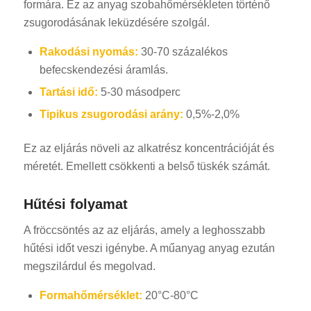
formára. Ez az anyag szobahőmérsékleten történő
zsugorodásának leküzdésére szolgál.
Rakodási nyomás:
30-70 százalékos
befecskendezési áramlás.
Tartási idő:
5-30 másodperc
Tipikus zsugorodási arány:
0,5%-2,0%
Ez az eljárás növeli az alkatrész koncentrációját és
méretét. Emellett csökkenti a belső tüskék számát.
Hűtési folyamat
A fröccsöntés az az eljárás, amely a leghosszabb
hűtési időt veszi igénybe. A műanyag anyag ezután
megszilárdul és megolvad.
Formahőmérséklet:
20°C-80°C