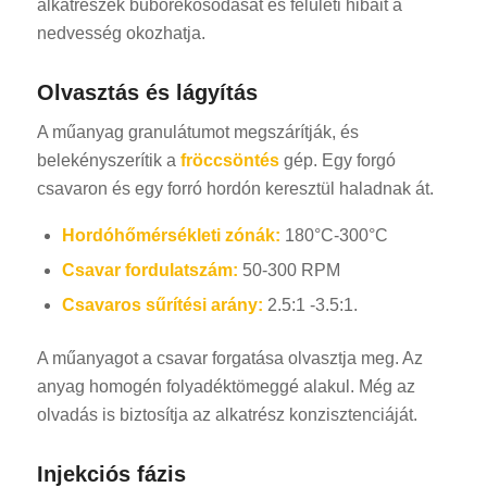
alkatrészek buborékosodását és felületi hibáit a
nedvesség okozhatja.
Olvasztás és lágyítás
A műanyag granulátumot megszárítják, és
belekényszerítik a
fröccsöntés
gép. Egy forgó
csavaron és egy forró hordón keresztül haladnak át.
Hordóhőmérsékleti zónák:
180°C-300°C
Csavar fordulatszám:
50-300 RPM
Csavaros sűrítési arány:
2.5:1 -3.5:1.
A műanyagot a csavar forgatása olvasztja meg. Az
anyag homogén folyadéktömeggé alakul. Még az
olvadás is biztosítja az alkatrész konzisztenciáját.
Injekciós fázis