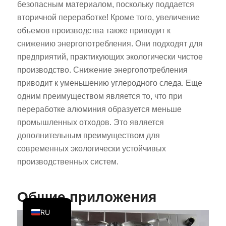
безопасным материалом, поскольку поддается
PT
вторичной переработке! Кроме того, увеличение
KO
объемов производства также приводит к
снижению энергопотребления. Они подходят для
JA
предприятий, практикующих экологически чистое
ES
производство. Снижение энергопотребления
AR
приводит к уменьшению углеродного следа. Еще
TR
одним преимуществом является то, что при
переработке алюминия образуется меньше
PL
промышленных отходов. Это является
NL
дополнительным преимуществом для
DE
современных экологически устойчивых
производственных систем.
FR
IT
Общие приложения
EN
RU