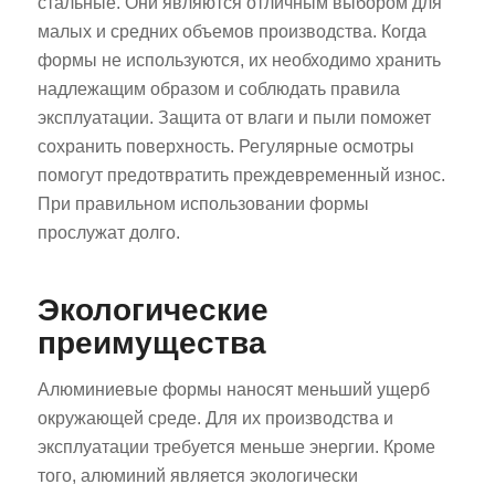
стальные. Они являются отличным выбором для
малых и средних объемов производства. Когда
формы не используются, их необходимо хранить
надлежащим образом и соблюдать правила
эксплуатации. Защита от влаги и пыли поможет
сохранить поверхность. Регулярные осмотры
помогут предотвратить преждевременный износ.
ES_MX
При правильном использовании формы
RO
прослужат долго.
HU
Экологические
SV
преимущества
EL
NB
Алюминиевые формы наносят меньший ущерб
FI
окружающей среде. Для их производства и
эксплуатации требуется меньше энергии. Кроме
DA
того, алюминий является экологически
CS