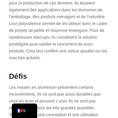
pour la production de ces derniers. Ils trouvent
PT
également des applications dans les domaines de
KO
l'emballage, des produits ménagers et de l'industrie.
Leur polyvalence permet de les utiliser dans le cadre
JA
de projets de petite et moyenne envergure. Pour de
ES
nombreuses start-ups, ils constituent la solution
AR
privilégiée pour valider le lancement de leurs
TR
produits. Cela leur confère une valeur ajoutée sur les
marchés actuels.
PL
NL
Défis
RU
DE
Les moules en aluminium présentent certains
IT
inconvénients. Ils ne sont pas aussi durables que
ceux en acier et peuvent s’user. Ils ne sont pas
EN
recommandés pour les très grandes quantités.
FR
Toutefois, avec une conception et une utilisation