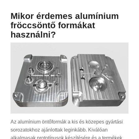
Mikor érdemes alumínium
fröccsöntő formákat
használni?
Az alumínium öntőformák a kis és közepes gyártási
sorozatokhoz ajánlottak leginkább. Kiválóan
alkalmasak prototípusok készítésére és a termékek