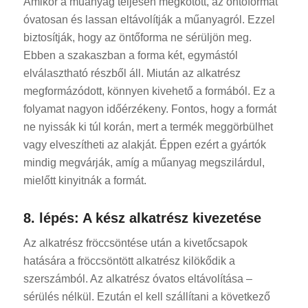
Amikor a műanyag teljesen megkötött, az öntőformát
óvatosan és lassan eltávolítják a műanyagról. Ezzel
biztosítják, hogy az öntőforma ne sérüljön meg.
Ebben a szakaszban a forma két, egymástól
elválasztható részből áll. Miután az alkatrész
megformázódott, könnyen kivehető a formából. Ez a
folyamat nagyon időérzékeny. Fontos, hogy a formát
ne nyissák ki túl korán, mert a termék meggörbülhet
vagy elveszítheti az alakját. Éppen ezért a gyártók
mindig megvárják, amíg a műanyag megszilárdul,
mielőtt kinyitnák a formát.
8. lépés: A kész alkatrész kivezetése
Az alkatrész fröccsöntése után a kivetőcsapok
hatására a fröccsöntött alkatrész kilökődik a
szerszámból. Az alkatrész óvatos eltávolítása –
sérülés nélkül. Ezután el kell szállítani a következő