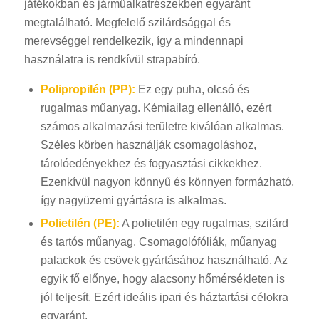
játékokban és járműalkatrészekben egyaránt
megtalálható. Megfelelő szilárdsággal és
merevséggel rendelkezik, így a mindennapi
használatra is rendkívül strapabíró.
Polipropilén (PP):
Ez egy puha, olcsó és
rugalmas műanyag. Kémiailag ellenálló, ezért
számos alkalmazási területre kiválóan alkalmas.
Széles körben használják csomagoláshoz,
tárolóedényekhez és fogyasztási cikkekhez.
Ezenkívül nagyon könnyű és könnyen formázható,
így nagyüzemi gyártásra is alkalmas.
Polietilén (PE):
A polietilén egy rugalmas, szilárd
és tartós műanyag. Csomagolófóliák, műanyag
palackok és csövek gyártásához használható. Az
egyik fő előnye, hogy alacsony hőmérsékleten is
jól teljesít. Ezért ideális ipari és háztartási célokra
egyaránt.