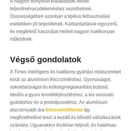
A nagyon bonyolult kialakítások idővel
teljesítménycsökkenéshez vezethetnek.
Összességében azonban a tipikus felhasználási
esetekben jól teljesítenek. Karbantartásuk egyszerű,
és megfelelő használat mellett nagyon hatékonyan
működnek.
ES_MX
Végső gondolatok
RO
SV
A Times intelligens és hatékony gyártási módszereket
kínál az alumínium fröccsöntéshez. Gyorsaságot,
EL
sokoldalúságot és költségmegtakarítást biztosít.
NB
Ideális a gyors termékfejlesztéshez, a kis sorozatú
FI
gyártáshoz és a prototípusokhoz. Az alumínium
DA
alacsonyabb ára
fröccsöntőforma
így
megfizethetővé teszi a kezdő és bővülő vállalkozások
CS
számára. Ugyanakkor kiválóan teljesít, és hatalmas
PT