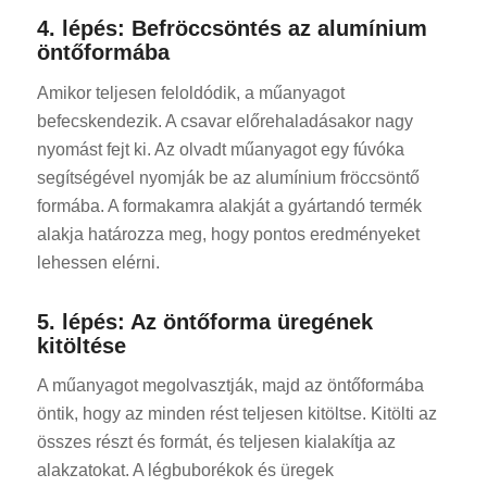
4. lépés: Befröccsöntés az alumínium
öntőformába
Amikor teljesen feloldódik, a műanyagot
befecskendezik. A csavar előrehaladásakor nagy
nyomást fejt ki. Az olvadt műanyagot egy fúvóka
segítségével nyomják be az alumínium fröccsöntő
formába. A formakamra alakját a gyártandó termék
alakja határozza meg, hogy pontos eredményeket
lehessen elérni.
5. lépés: Az öntőforma üregének
kitöltése
A műanyagot megolvasztják, majd az öntőformába
öntik, hogy az minden rést teljesen kitöltse. Kitölti az
összes részt és formát, és teljesen kialakítja az
alakzatokat. A légbuborékok és üregek