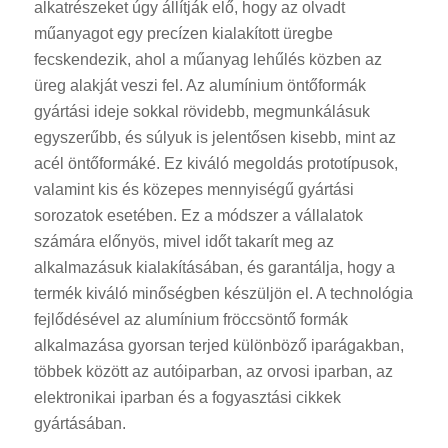
alkatrészeket úgy állítják elő, hogy az olvadt
műanyagot egy precízen kialakított üregbe
fecskendezik, ahol a műanyag lehűlés közben az
üreg alakját veszi fel. Az alumínium öntőformák
gyártási ideje sokkal rövidebb, megmunkálásuk
egyszerűbb, és súlyuk is jelentősen kisebb, mint az
acél öntőformáké. Ez kiváló megoldás prototípusok,
valamint kis és közepes mennyiségű gyártási
sorozatok esetében. Ez a módszer a vállalatok
számára előnyös, mivel időt takarít meg az
alkalmazásuk kialakításában, és garantálja, hogy a
termék kiváló minőségben készüljön el. A technológia
fejlődésével az alumínium fröccsöntő formák
alkalmazása gyorsan terjed különböző iparágakban,
többek között az autóiparban, az orvosi iparban, az
elektronikai iparban és a fogyasztási cikkek
gyártásában.