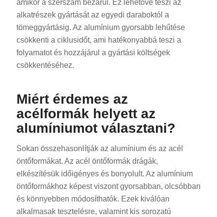
amikor a szerszám bezárul. Ez lehetővé teszi az
alkatrészek gyártását az egyedi daraboktól a
tömeggyártásig. Az alumínium gyorsabb lehűtése
csökkenti a ciklusidőt, ami hatékonyabbá teszi a
folyamatot és hozzájárul a gyártási költségek
csökkentéséhez.
Miért érdemes az
acélformák helyett az
alumíniumot választani?
Sokan összehasonlítják az alumínium és az acél
öntőformákat. Az acél öntőformák drágák,
elkészítésük időigényes és bonyolult. Az alumínium
öntőformákhoz képest viszont gyorsabban, olcsóbban
és könnyebben módosíthatók. Ezek kiválóan
alkalmasak tesztelésre, valamint kis sorozatú