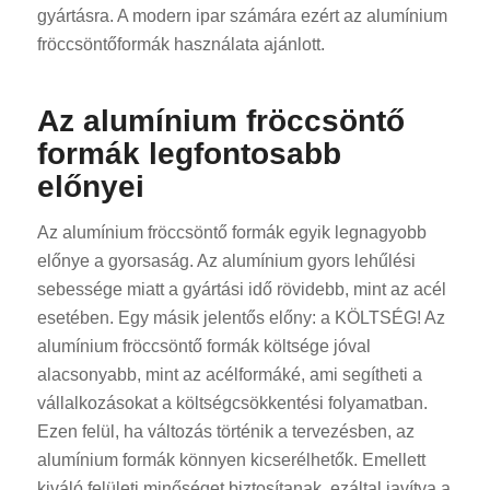
gyártásra. A modern ipar számára ezért az alumínium
fröccsöntőformák használata ajánlott.
Az alumínium fröccsöntő
formák legfontosabb
előnyei
Az alumínium fröccsöntő formák egyik legnagyobb
előnye a gyorsaság. Az alumínium gyors lehűlési
sebessége miatt a gyártási idő rövidebb, mint az acél
esetében. Egy másik jelentős előny: a KÖLTSÉG! Az
alumínium fröccsöntő formák költsége jóval
alacsonyabb, mint az acélformáké, ami segítheti a
vállalkozásokat a költségcsökkentési folyamatban.
Ezen felül, ha változás történik a tervezésben, az
alumínium formák könnyen kicserélhetők. Emellett
kiváló felületi minőséget biztosítanak, ezáltal javítva a