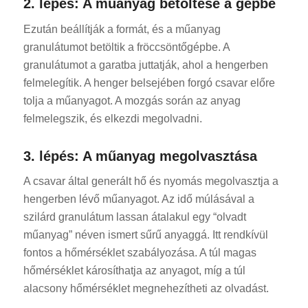
2. lépés: A műanyag betöltése a gépbe
Ezután beállítják a formát, és a műanyag
granulátumot betöltik a fröccsöntőgépbe. A
granulátumot a garatba juttatják, ahol a hengerben
felmelegítik. A henger belsejében forgó csavar előre
tolja a műanyagot. A mozgás során az anyag
felmelegszik, és elkezdi megolvadni.
3. lépés: A műanyag megolvasztása
A csavar által generált hő és nyomás megolvasztja a
hengerben lévő műanyagot. Az idő múlásával a
szilárd granulátum lassan átalakul egy “olvadt
műanyag” néven ismert sűrű anyaggá. Itt rendkívül
fontos a hőmérséklet szabályozása. A túl magas
hőmérséklet károsíthatja az anyagot, míg a túl
alacsony hőmérséklet megnehezítheti az olvadást.