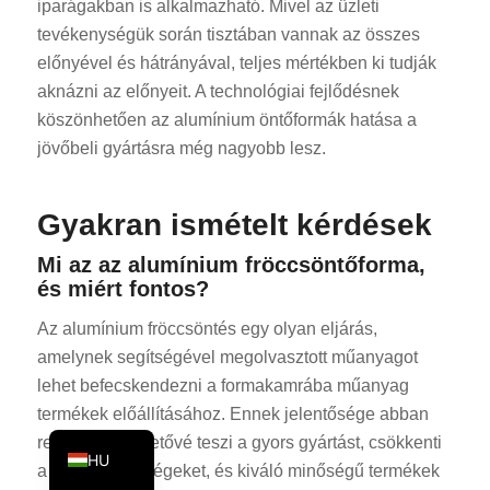
iparágakban is alkalmazható. Mivel az üzleti
KO
tevékenységük során tisztában vannak az összes
előnyével és hátrányával, teljes mértékben ki tudják
JA
aknázni az előnyeit. A technológiai fejlődésnek
ES
köszönhetően az alumínium öntőformák hatása a
AR
jövőbeli gyártásra még nagyobb lesz.
TR
PL
Gyakran ismételt kérdések
NL
Mi az az alumínium fröccsöntőforma,
RU
és miért fontos?
DE
Az alumínium fröccsöntés egy olyan eljárás,
FR
amelynek segítségével megolvasztott műanyagot
lehet befecskendezni a formakamrába műanyag
IT
termékek előállításához. Ennek jelentősége abban
EN
rejlik, hogy lehetővé teszi a gyors gyártást, csökkenti
HU
a gyártási költségeket, és kiváló minőségű termékek