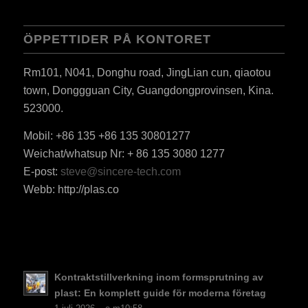
ÖPPETTIDER PÅ KONTORET
Rm101, N041, Donghu road, JingLian cun, qiaotou
town, Donggguan City, Guangdongprovinsen, Kina.
523000.
Mobil: +86 135 +86 135 30801277
ES_MX
Weichat/whatsup Nr: + 86 135 3080 1277
RO
E-post:
steve@sincere-tech.com
HU
Webb: http://plas.co
EL
NB
FI
DA
Kontraktstillverkning inom formsprutning av
plast: En komplett guide för moderna företag
CS