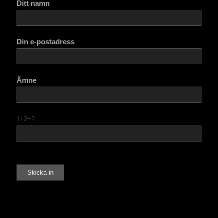
Ditt namn
Din e-postadress
Ämne
1+2=?