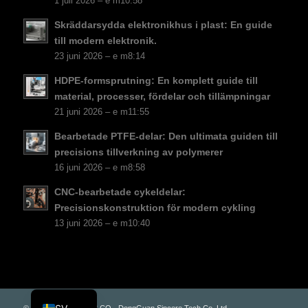
1 juli 2026 – e m10:58
PT
Skräddarsydda elektronikhus i plast: En guide
KO
till modern elektronik.
23 juni 2026 – e m8:14
JA
ES
HDPE-formsprutning: En komplett guide till
material, processer, fördelar och tillämpningar
AR
21 juni 2026 – e m11:55
TR
Bearbetade PTFE-delar: Den ultimata guiden till
PL
precisions tillverkning av polymerer
16 juni 2026 – e m8:58
NL
CNC-bearbetade cykeldelar:
RU
Precisionskonstruktion för modern cykling
DE
13 juni 2026 – e m10:40
FR
IT
EN
© Upphovsrätt - PLAS.CO - DongGuan Sincere Tech Co, Ltd