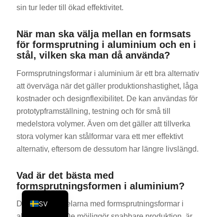
sin tur leder till ökad effektivitet.
KO
JA
När man ska välja mellan en formsats
för formsprutning i aluminium och en i
ES
stål, vilken ska man då använda?
AR
Formsprutningsformar i aluminium är ett bra alternativ
TR
att överväga när det gäller produktionshastighet, låga
PL
kostnader och designflexibilitet. De kan användas för
NL
prototypframställning, testning och för små till
RU
medelstora volymer. Även om det gäller att tillverka
stora volymer kan stålformar vara ett mer effektivt
DE
alternativ, eftersom de dessutom har längre livslängd.
FR
IT
Vad är det bästa med
formsprutningsformen i aluminium?
EN
SV
De största fördelarna med formsprutningsformar i
aluminium är: De möjliggör snabbare produktion, är