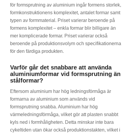
för formsprutning av aluminium ingår formens storlek,
formkonstruktionens komplexitet, antalet formar samt
typen av formmaterial. Priset varierar beroende på
formens komplexitet – enkla formar blir billigare än
mer komplicerade formar. Priset varierar också
beroende på produktionsvolym och specifikationerna
för den färdiga produkten.
ES_MX
RO
Varför går det snabbare att använda
HU
aluminiumformar vid formsprutning än
stålformar?
EL
NB
Eftersom aluminium har hög ledningsförmåga är
formarna av aluminium som används vid
FI
formsprutning snabba. Aluminium har hög
DA
värmeledningsförmåga, vilket gör att plasten snabbt
CS
kyls ned i formhåligheten. Detta minskar inte bara
cykeltiden utan ökar också produktionstakten, vilket i
PT