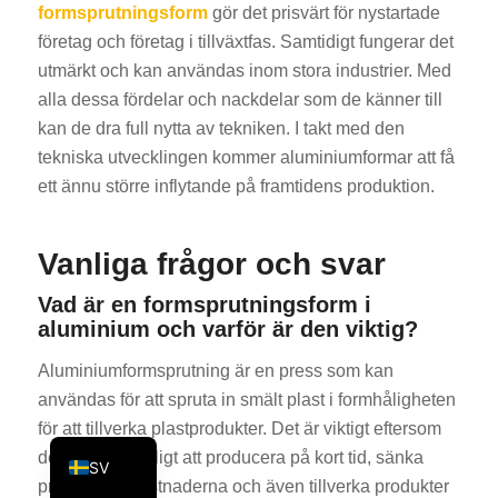
formsprutningsform
gör det prisvärt för nystartade
KO
företag och företag i tillväxtfas. Samtidigt fungerar det
JA
utmärkt och kan användas inom stora industrier. Med
alla dessa fördelar och nackdelar som de känner till
ES
kan de dra full nytta av tekniken. I takt med den
AR
tekniska utvecklingen kommer aluminiumformar att få
TR
ett ännu större inflytande på framtidens produktion.
PL
NL
Vanliga frågor och svar
RU
Vad är en formsprutningsform i
DE
aluminium och varför är den viktig?
FR
Aluminiumformsprutning är en press som kan
IT
användas för att spruta in smält plast i formhåligheten
för att tillverka plastprodukter. Det är viktigt eftersom
EN
det gör det möjligt att producera på kort tid, sänka
SV
produktionskostnaderna och även tillverka produkter