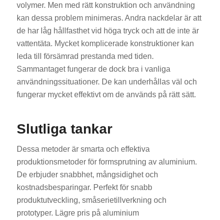
volymer. Men med rätt konstruktion och användning
kan dessa problem minimeras. Andra nackdelar är att
de har låg hållfasthet vid höga tryck och att de inte är
vattentäta. Mycket komplicerade konstruktioner kan
leda till försämrad prestanda med tiden.
Sammantaget fungerar de dock bra i vanliga
användningssituationer. De kan underhållas väl och
ES_MX
fungerar mycket effektivt om de används på rätt sätt.
RO
HU
Slutliga tankar
EL
Dessa metoder är smarta och effektiva
NB
produktionsmetoder för formsprutning av aluminium.
FI
De erbjuder snabbhet, mångsidighet och
DA
kostnadsbesparingar. Perfekt för snabb
CS
produktutveckling, småserietillverkning och
prototyper. Lägre pris på aluminium
PT