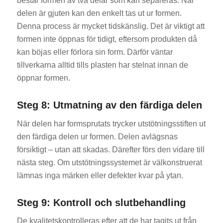
består formen av två delar som kan separeras. När
delen är gjuten kan den enkelt tas ut ur formen.
Denna process är mycket tidskänslig. Det är viktigt att
formen inte öppnas för tidigt, eftersom produkten då
kan böjas eller förlora sin form. Därför väntar
tillverkarna alltid tills plasten har stelnat innan de
öppnar formen.
Steg 8: Utmatning av den färdiga delen
När delen har formsprutats trycker utstötningsstiften ut
den färdiga delen ur formen. Delen avlägsnas
försiktigt – utan att skadas. Därefter förs den vidare till
nästa steg. Om utstötningssystemet är välkonstruerat
lämnas inga märken eller defekter kvar på ytan.
Steg 9: Kontroll och slutbehandling
De kvalitetskontrolleras efter att de har tagits ut från