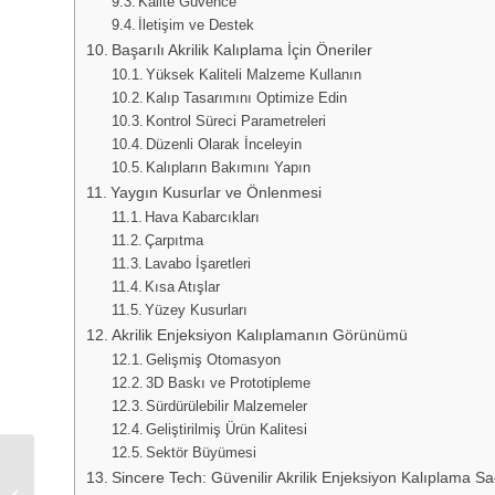
Kalite Güvence
İletişim ve Destek
Başarılı Akrilik Kalıplama İçin Öneriler
Yüksek Kaliteli Malzeme Kullanın
Kalıp Tasarımını Optimize Edin
Kontrol Süreci Parametreleri
Düzenli Olarak İnceleyin
Kalıpların Bakımını Yapın
Yaygın Kusurlar ve Önlenmesi
Hava Kabarcıkları
Çarpıtma
Lavabo İşaretleri
Kısa Atışlar
Yüzey Kusurları
Akrilik Enjeksiyon Kalıplamanın Görünümü
Gelişmiş Otomasyon
3D Baskı ve Prototipleme
Sürdürülebilir Malzemeler
Geliştirilmiş Ürün Kalitesi
Sektör Büyümesi
Cam Dolgulu Naylon
Sincere Tech: Güvenilir Akrilik Enjeksiyon Kalıplama Sa
Enjeksiyon Kalıplama