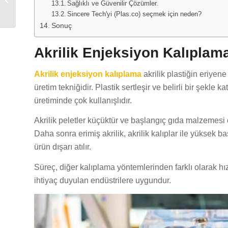
Sağlıklı ve Güvenilir Çözümler.
Hakkında Bilmeniz
Sincere Tech'yi (Plas.co) seçmek için neden?
Gereken Her Şey
Sonuç
Akrilik Enjeksiyon Kalıplam
Akrilik enjeksiyon kalıplama
akrilik plastiğin eriyene
üretim tekniğidir. Plastik sertleşir ve belirli bir şekle k
üretiminde çok kullanışlıdır.
Akrilik peletler küçüktür ve başlangıç gıda malzemesi ol
Daha sonra erimiş akrilik, akrilik kalıplar ile yüksek bas
ürün dışarı atılır.
Süreç, diğer kalıplama yöntemlerinden farklı olarak h
ihtiyaç duyulan endüstrilere uygundur.