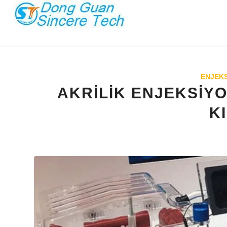
ENJEK
AKRILIK ENJEKSIYO
K