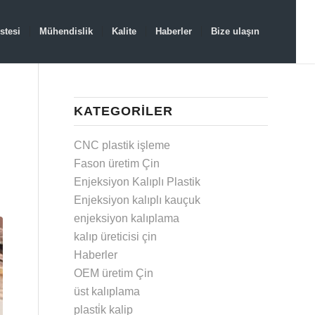
stesi
Mühendislik
Kalite
Haberler
Bize ulaşın
KATEGORILER
CNC plastik işleme
Fason üretim Çin
Enjeksiyon Kalıplı Plastik
Enjeksiyon kalıplı kauçuk
enjeksiyon kalıplama
kalıp üreticisi çin
Haberler
OEM üretim Çin
üst kalıplama
plasti̇k kalip