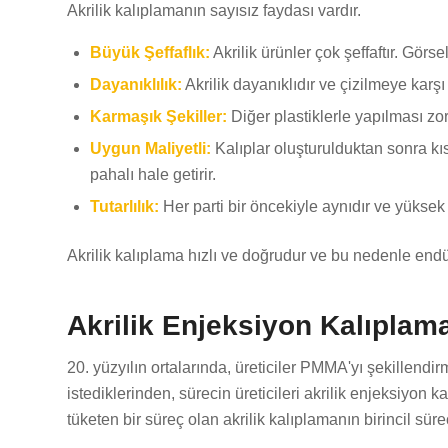
Akrilik kalıplamanın sayısız faydası vardır.
Büyük Şeffaflık:
Akrilik ürünler çok şeffaftır. Görs
Dayanıklılık:
Akrilik dayanıklıdır ve çizilmeye karşı 
Karmaşık Şekiller:
Diğer plastiklerle yapılması zo
Uygun Maliyetli:
Kalıplar oluşturulduktan sonra kıs
pahalı hale getirir.
Tutarlılık:
Her parti bir öncekiyle aynıdır ve yüksek 
Akrilik kalıplama hızlı ve doğrudur ve bu nedenle endüst
Akrilik Enjeksiyon Kalıplama
20. yüzyılın ortalarında, üreticiler PMMA'yı şekillend
istediklerinden, sürecin üreticileri akrilik enjeksiyon 
tüketen bir süreç olan akrilik kalıplamanın birincil sür