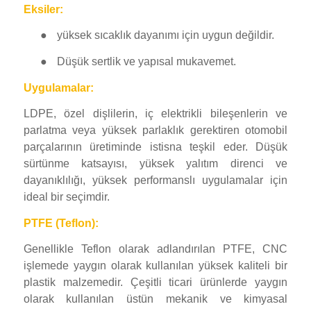
Eksiler:
●
yüksek sıcaklık dayanımı için uygun değildir.
●
Düşük sertlik ve yapısal mukavemet.
Uygulamalar:
LDPE, özel dişlilerin, iç elektrikli bileşenlerin ve
ES_MX
parlatma veya yüksek parlaklık gerektiren otomobil
RO
parçalarının üretiminde istisna teşkil eder. Düşük
sürtünme katsayısı, yüksek yalıtım direnci ve
HU
dayanıklılığı, yüksek performanslı uygulamalar için
SV
ideal bir seçimdir.
EL
PTFE (Teflon):
NB
Genellikle Teflon olarak adlandırılan PTFE, CNC
FI
işlemede yaygın olarak kullanılan yüksek kaliteli bir
DA
plastik malzemedir. Çeşitli ticari ürünlerde yaygın
olarak kullanılan üstün mekanik ve kimyasal
CS