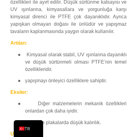
özellikleri ile ayırt edilir. Düşük sürtünme katsayısı ve
PT
UV ışınlarına, kimyasallara ve yorgunluğa karşı
kimyasal direnci ile PTFE çok dayanıklıdır. Ayrıca
KO
yapışkan olmayan doğası ile ünlüdür ve yapışmaz
JA
tavaların kaplanmasında yaygın olarak kullanılır.
ES
Artıları:
AR
●
Kimyasal olarak stabil, UV ışınlarına dayanıklı
PL
ve düşük sürtünmeli olması PTFE'nin temel
NL
özellikleridir.
RU
●
yapışmayı önleyici özelliklere sahiptir.
DE
Eksiler:
FR
●
Diğer malzemelerin mekanik özellikleri
IT
onlardan çok daha iyidir.
EN
●
çubuk ve plakalarda düşük kalınlık.
TR
Uygulamalar: