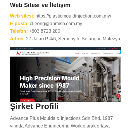
Web Sitesi ve İletişim
Web sitesi:
https://plasticmouldinjection.com.my/
E-posta:
clleong@apmisb.com.my
Telefon:
+603 8723 280
Adres:
27 Jalan P 4/6, Semenyih, Selangor, Malezya
Şirket Profili
Advance Plus Moulds & Injections Sdn Bhd, 1987
yılında Advance Engineering Work olarak ortaya