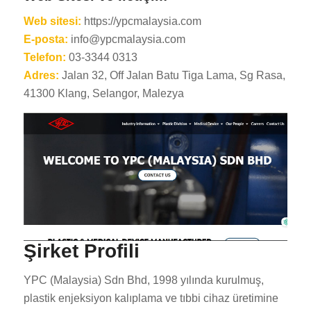
Web sitesi:
https://ypcmalaysia.com
E-posta:
info@ypcmalaysia.com
Telefon:
03-3344 0313
Adres:
Jalan 32, Off Jalan Batu Tiga Lama, Sg Rasa,
41300 Klang, Selangor, Malezya
Şirket Profili
YPC (Malaysia) Sdn Bhd, 1998 yılında kurulmuş,
plastik enjeksiyon kalıplama ve tıbbi cihaz üretimine