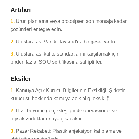
Artıları
1.
Ürün planlama veya prototipten son montaja kadar
çözümleri entegre edin.
2.
Uluslararası Varlık: Tayland'da bölgesel varlık.
3.
Uluslararası kalite standartlarını karşılamak için
ES_MX
birden fazla ISO U sertifikasına sahiptirler.
RO
HU
Eksiler
SV
1.
Kamuya Açık Kurucu Bilgilerinin Eksikliği: Şirketin
EL
kurucusu hakkında kamuya açık bilgi eksikliği.
NB
2.
Hızlı büyüme gerçekleştiğinde operasyonel ve
FI
lojistik zorluklar ortaya çıkacaktır.
DA
3.
Pazar Rekabeti: Plastik enjeksiyon kalıplama ve
CS