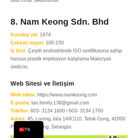
tıbbi cihaz sektöründe.
PT
KO
8. Nam Keong Sdn. Bhd
JA
Kuruluş yılı:
1974
ES
Çalışan sayısı:
100-150
AR
İş türü:
Çeşitli endüstrilerde ISO sertifikasına sahip
PL
hassas plastik enjeksiyon kalıplama Malezyalı
üreticisi.
NL
RU
Web Sitesi ve İletişim
DE
Web sitesi:
https://www.namkeong.com
FR
E-posta:
tan.family.138@gmail.com
IT
Telefon:
603- 3134 1600 / 603- 3134 1700
Adres:
45, Lorong Jala 14/KS10, Telok Gong, 42000
EN
Pelabuhan Klang, Selangor.
TR