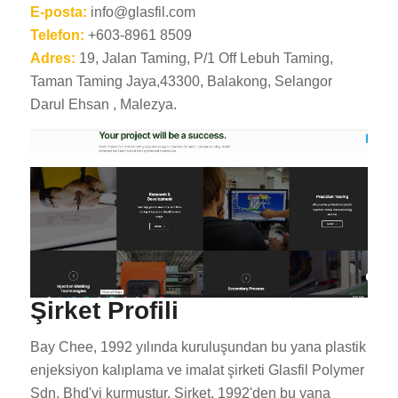
E-posta:
info@glasfil.com
Telefon:
+603-8961 8509
Adres:
19, Jalan Taming, P/1 Off Lebuh Taming,
Taman Taming Jaya,43300, Balakong, Selangor
Darul Ehsan , Malezya.
Şirket Profili
Bay Chee, 1992 yılında kuruluşundan bu yana plastik
enjeksiyon kalıplama ve imalat şirketi Glasfil Polymer
Sdn. Bhd'yi kurmuştur. Şirket, 1992'den bu yana