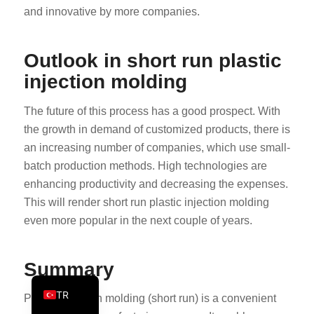
and innovative by more companies.
PT
KO
Outlook in short run plastic
JA
injection molding
ES
AR
The future of this process has a good prospect. With
the growth in demand of customized products, there is
PL
an increasing number of companies, which use small-
NL
batch production methods. High technologies are
RU
enhancing productivity and decreasing the expenses.
DE
This will render short run plastic injection molding
even more popular in the next couple of years.
FR
IT
Summary
EN
TR
Plastic injection molding (short run) is a convenient