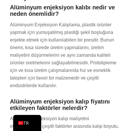
Alüminyum enjeksiyon kalıbı nedir ve
PT
neden önemlidir?
KO
Alüminyum Enjeksiyon Kalıplama, plastik ürünler
JA
yapmak için yumuşatılmış plastiği şekil boşluğuna
ES
enjekte etmek için kullanılabilen bir presdir. Bunun
AR
önemi, kısa sürede üretim yapmalarını, üretim
maliyetini düşürmelerini ve aynı zamanda kaliteli
PL
ürünler üretmelerini sağlayabilmesidir. Prototipleme
NL
için ve kısa üretim çalışmalarında hız ve esneklik
RU
talepleri için favori bir malzemedir ve çeşitli
DE
endüstrilerde kullanılır.
FR
Alüminyum enjeksiyon kalıp fiyatını
IT
etkileyen faktörler nelerdir?
EN
Alüminyum enjeksiyon kalıp maliyetini
TR
etkileyebilecek çeşitli faktörler arasında kalıp boyutu,