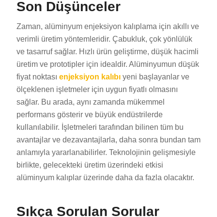
Son Düşünceler
Zaman, alüminyum enjeksiyon kalıplama için akıllı ve
verimli üretim yöntemleridir. Çabukluk, çok yönlülük
ve tasarruf sağlar. Hızlı ürün geliştirme, düşük hacimli
üretim ve prototipler için idealdir. Alüminyumun düşük
fiyat noktası
enjeksiyon kalıbı
yeni başlayanlar ve
ES_MX
ölçeklenen işletmeler için uygun fiyatlı olmasını
RO
sağlar. Bu arada, aynı zamanda mükemmel
performans gösterir ve büyük endüstrilerde
HU
kullanılabilir. İşletmeleri tarafından bilinen tüm bu
SV
avantajlar ve dezavantajlarla, daha sonra bundan tam
EL
anlamıyla yararlanabilirler. Teknolojinin gelişmesiyle
NB
birlikte, gelecekteki üretim üzerindeki etkisi
alüminyum kalıplar üzerinde daha da fazla olacaktır.
FI
DA
Sıkça Sorulan Sorular
CS