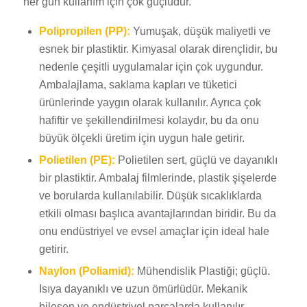
her gün kullanım için çok güçlüdür.
Polipropilen (PP):
Yumuşak, düşük maliyetli ve
esnek bir plastiktir. Kimyasal olarak dirençlidir, bu
nedenle çeşitli uygulamalar için çok uygundur.
Ambalajlama, saklama kapları ve tüketici
ürünlerinde yaygın olarak kullanılır. Ayrıca çok
hafiftir ve şekillendirilmesi kolaydır, bu da onu
büyük ölçekli üretim için uygun hale getirir.
Polietilen (PE):
Polietilen sert, güçlü ve dayanıklı
bir plastiktir. Ambalaj filmlerinde, plastik şişelerde
ve borularda kullanılabilir. Düşük sıcaklıklarda
etkili olması başlıca avantajlarından biridir. Bu da
onu endüstriyel ve evsel amaçlar için ideal hale
getirir.
Naylon (Poliamid):
Mühendislik Plastiği; güçlü.
Isıya dayanıklı ve uzun ömürlüdür. Mekanik
bileşen ve endüstriyel parçalarda kullanılır.