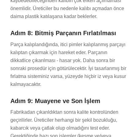
kaybedebileceğinden kalıbın çok erken açılmaması
önemlidir. Üreticiler bu nedenle kalıbı açmadan önce
daima plastik katılaşana kadar beklerler.
Adım 8: Bitmiş Parçanın Fırlatılması
Parça kalıplandığında, itici pimler kalıplanmış parçayı
kalıptan çıkarmak için hareket eder. Parçanın
dikkatlice çıkarılması - hasar yok. Daha sonra bir
sonraki prosedür için götürülecektir. İyi tasarlanmış bir
fırlatma sisteminiz varsa, yüzeyde hiçbir iz veya kusur
kalmayacaktır.
Adım 9: Muayene ve Son İşlem
Fabrikadan çıkarıldıktan sonra kalite kontrolünden
geçirilirler. Üreticiler herhangi bir şekil bozukluğu,
kabarcık veya çatlak olup olmadığını test eder.
Gerektiğinde bazı son işlemler (kesme ve/veya