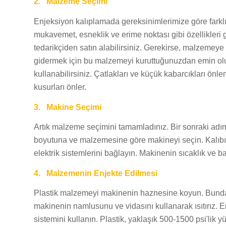
2.
Malzeme Seçimi
Enjeksiyon kalıplamada gereksinimlerimize göre farkl
mukavemet, esneklik ve erime noktası gibi özellikleri
tedarikçiden satın alabilirsiniz. Gerekirse, malzemeye 
gidermek için bu malzemeyi kuruttuğunuzdan emin olun
kullanabilirsiniz. Çatlakları ve küçük kabarcıkları önl
kusurları önler.
3.
Makine Seçimi
Artık malzeme seçimini tamamladınız. Bir sonraki adı
boyutuna ve malzemesine göre makineyi seçin. Kalıbı 
elektrik sistemlerini bağlayın. Makinenin sıcaklık ve ba
4.
Malzemenin Enjekte Edilmesi
Plastik malzemeyi makinenin haznesine koyun. Bundan
makinenin namlusunu ve vidasını kullanarak ısıtırız. E
sistemini kullanın. Plastik, yaklaşık 500-1500 psi'lik 