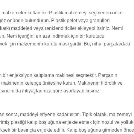
ı malzemeler kullanırız. Plastik malzemeyi seçmeden önce
 göz önünde bulundurun. Plastik pelet veya granülleri
katkı maddeleri veya renklendiriciler ekleyebilirsiniz. Nemi
. Nem içeriğini en aza indirmek için bir kurutucu
emek için malzemenin kurutulması şarttır. Bu, nihai parçalardaki
m bir enjeksiyon kalıplama makinesi seçmektir. Parçanın
makinenin kelepçe ünitesine kurun. Makinenin hidrolik ve
sıncını da ihtiyaçlarınıza göre ayarlayabilirsiniz.
 sonra, maddeyi eriyene kadar ısıtın. Tipik olarak, malzemeyi
rimiş plastiği kalıp boşluğuna enjekte etmek için nozul ve yolluk
yüksek bir basınçta enjekte edilir. Kalıp boşluğuna girmeden önce