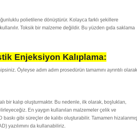
unluklu polietilene dönüştürür. Kolayca farklı şekillere
n kullanılır. Toksik bir malzeme değildir. Bu yüzden gıda saklama
stik Enjeksiyon Kalıplama:
hipsiniz. Öyleyse adım adım prosedürün tamamını ayrıntılı olara
ı bir kalıp oluşturmaktır. Bu nedenle, ilk olarak, boşlukları,
belirleyeceğiz. En yaygın kullanılan malzemeler çelik ve
baskı gibi süreçler de kalıbı oluşturabilir. Tamamen hizalanmı
AD) yazılımını da kullanabiliriz.