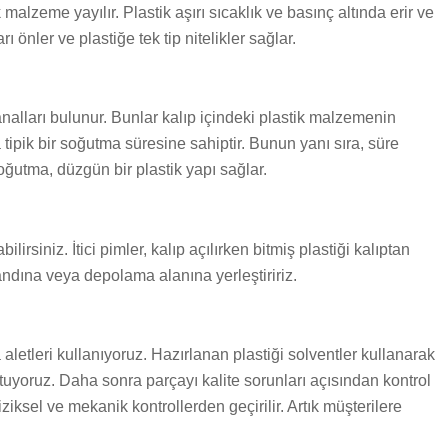
alzeme yayılır. Plastik aşırı sıcaklık ve basınç altında erir ve
 önler ve plastiğe tek tip nitelikler sağlar.
alları bulunur. Bunlar kalıp içindeki plastik malzemenin
ipik bir soğutma süresine sahiptir. Bunun yanı sıra, süre
oğutma, düzgün bir plastik yapı sağlar.
irsiniz. İtici pimler, kalıp açılırken bitmiş plastiği kalıptan
andına veya depolama alanına yerleştiririz.
letleri kullanıyoruz. Hazırlanan plastiği solventler kullanarak
tuyoruz. Daha sonra parçayı kalite sorunları açısından kontrol
iksel ve mekanik kontrollerden geçirilir. Artık müşterilere