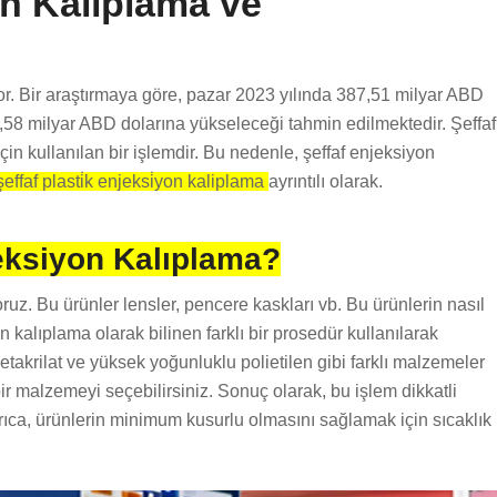
on Kalıplama ve
yor. Bir araştırmaya göre, pazar 2023 yılında 387,51 milyar ABD
,58 milyar ABD dolarına yükseleceği tahmin edilmektedir. Şeffaf
çin kullanılan bir işlemdir. Bu nedenle, şeffaf enjeksiyon
effaf plasti̇k enjeksi̇yon kaliplama
ayrıntılı olarak.
jeksiyon Kalıplama?
ruz. Bu ürünler lensler, pencere kaskları vb. Bu ürünlerin nasıl
 kalıplama olarak bilinen farklı bir prosedür kullanılarak
metakrilat ve yüksek yoğunluklu polietilen gibi farklı malzemeler
 bir malzemeyi seçebilirsiniz. Sonuç olarak, bu işlem dikkatli
yrıca, ürünlerin minimum kusurlu olmasını sağlamak için sıcaklık