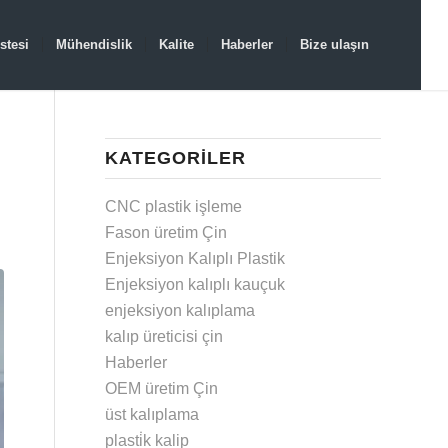
stesi
Mühendislik
Kalite
Haberler
Bize ulaşın
KATEGORILER
CNC plastik işleme
Fason üretim Çin
Enjeksiyon Kalıplı Plastik
Enjeksiyon kalıplı kauçuk
enjeksiyon kalıplama
kalıp üreticisi çin
Haberler
OEM üretim Çin
üst kalıplama
plasti̇k kalip