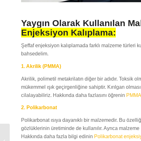
Yaygın Olarak Kullanılan M
Enjeksiyon Kalıplama:
Şeffaf enjeksiyon kalıplamada farklı malzeme türleri k
bahsedelim.
1. Akrilik (PMMA)
Akrilik, polimetil metakrilatın diğer bir adıdır. Toksik 
mükemmel ışık geçirgenliğine sahiptir. Kırılgan olması g
cilalayabiliriz. Hakkında daha fazlasını öğrenin
PMMA 
2. Polikarbonat
Polikarbonat ısıya dayanıklı bir malzemedir. Bu özelliği
gözlüklerinin üretiminde de kullanılır. Ayrıca malzeme b
Hakkında daha fazla bilgi edinin
Polikarbonat enjeksi
Plastik Tabure Kalıbı