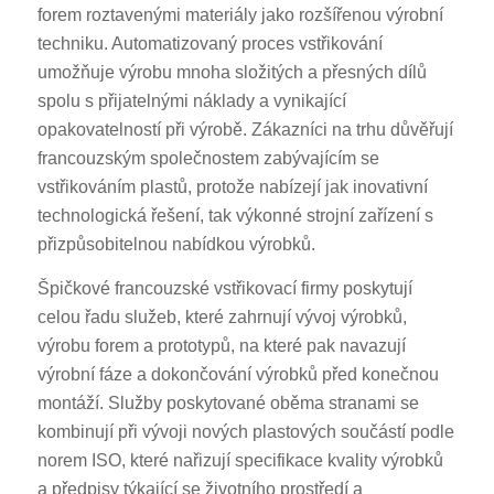
forem roztavenými materiály jako rozšířenou výrobní
techniku. Automatizovaný proces vstřikování
umožňuje výrobu mnoha složitých a přesných dílů
spolu s přijatelnými náklady a vynikající
opakovatelností při výrobě. Zákazníci na trhu důvěřují
francouzským společnostem zabývajícím se
vstřikováním plastů, protože nabízejí jak inovativní
technologická řešení, tak výkonné strojní zařízení s
přizpůsobitelnou nabídkou výrobků.
Špičkové francouzské vstřikovací firmy poskytují
celou řadu služeb, které zahrnují vývoj výrobků,
výrobu forem a prototypů, na které pak navazují
výrobní fáze a dokončování výrobků před konečnou
montáží. Služby poskytované oběma stranami se
kombinují při vývoji nových plastových součástí podle
norem ISO, které nařizují specifikace kvality výrobků
a předpisy týkající se životního prostředí a