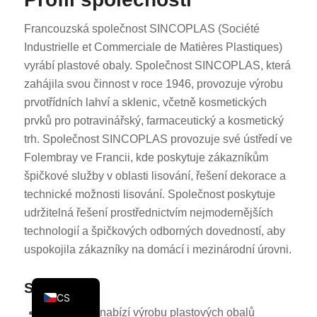
KO
Francouzská společnost SINCOPLAS (Société
JA
Industrielle et Commerciale de Matières Plastiques)
ES
vyrábí plastové obaly. Společnost SINCOPLAS, která
zahájila svou činnost v roce 1946, provozuje výrobu
AR
prvotřídních lahví a sklenic, včetně kosmetických
TR
prvků pro potravinářský, farmaceutický a kosmetický
PL
trh. Společnost SINCOPLAS provozuje své ústředí ve
NL
Folembray ve Francii, kde poskytuje zákazníkům
špičkové služby v oblasti lisování, řešení dekorace a
RU
technické možnosti lisování. Společnost poskytuje
DE
udržitelná řešení prostřednictvím nejmodernějších
FR
technologií a špičkových odborných dovedností, aby
uspokojila zákazníky na domácí i mezinárodní úrovni.
IT
EN
Služby
CS
Společnost nabízí výrobu plastových obalů