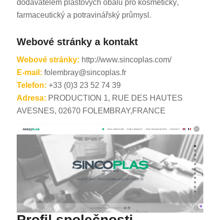
dodavatelem plastových obalů pro kosmetický,
farmaceutický a potravinářský průmysl.
Webové stránky a kontakt
Webové stránky:
http://www.sincoplas.com/
E-mail:
folembray@sincoplas.fr
Telefon:
+33 (0)3 23 52 74 39
ES_MX
Adresa:
PRODUCTION 1, RUE DES HAUTES
RO
AVESNES, 02670 FOLEMBRAY,FRANCE
HU
SV
EL
NB
FI
DA
PT
Profil společnosti