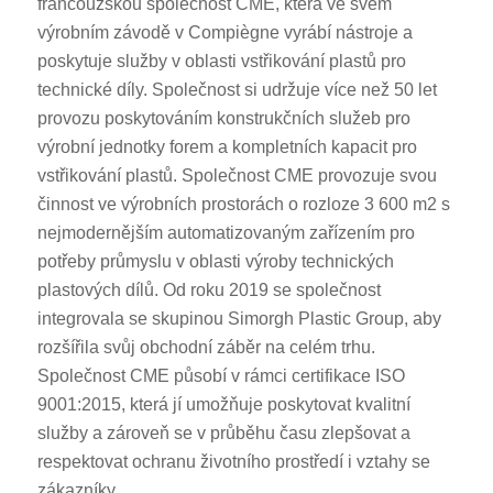
francouzskou společnost CME, která ve svém
výrobním závodě v Compiègne vyrábí nástroje a
poskytuje služby v oblasti vstřikování plastů pro
technické díly. Společnost si udržuje více než 50 let
provozu poskytováním konstrukčních služeb pro
výrobní jednotky forem a kompletních kapacit pro
vstřikování plastů. Společnost CME provozuje svou
činnost ve výrobních prostorách o rozloze 3 600 m2 s
nejmodernějším automatizovaným zařízením pro
potřeby průmyslu v oblasti výroby technických
plastových dílů. Od roku 2019 se společnost
integrovala se skupinou Simorgh Plastic Group, aby
rozšířila svůj obchodní záběr na celém trhu.
Společnost CME působí v rámci certifikace ISO
9001:2015, která jí umožňuje poskytovat kvalitní
služby a zároveň se v průběhu času zlepšovat a
respektovat ochranu životního prostředí i vztahy se
zákazníky.