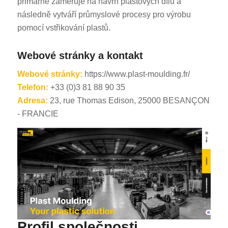
primárně zaměřuje na návrh plastových dílů a
následně vytváří průmyslové procesy pro výrobu
pomocí vstřikování plastů.
Webové stránky a kontakt
Webové stránky:
https://www.plast-moulding.fr/
Telefon:
+33 (0)3 81 88 90 35
Adresa:
23, rue Thomas Edison, 25000 BESANÇON
- FRANCIE
Profil společnosti