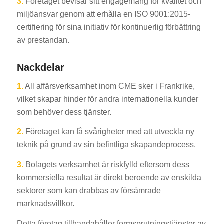
3.
Företaget bevisar sitt engagemang för kvalitet och
miljöansvar genom att erhålla en ISO 9001:2015-
certifiering för sina initiativ för kontinuerlig förbättring
av prestandan.
Nackdelar
1.
All affärsverksamhet inom CME sker i Frankrike,
vilket skapar hinder för andra internationella kunder
som behöver dess tjänster.
2.
Företaget kan få svårigheter med att utveckla ny
teknik på grund av sin befintliga skapandeprocess.
3.
Bolagets verksamhet är riskfylld eftersom dess
kommersiella resultat är direkt beroende av enskilda
sektorer som kan drabbas av försämrade
marknadsvillkor.
Detta företag tillhandahåller formsprutningstjänster av