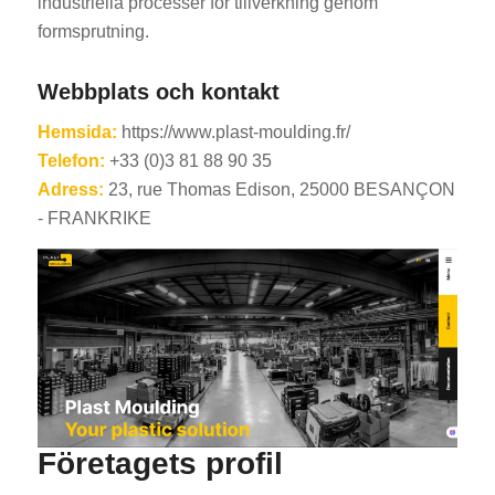
industriella processer för tillverkning genom
formsprutning.
Webbplats och kontakt
Hemsida:
https://www.plast-moulding.fr/
Telefon:
+33 (0)3 81 88 90 35
Adress:
23, rue Thomas Edison, 25000 BESANÇON
- FRANKRIKE
Företagets profil