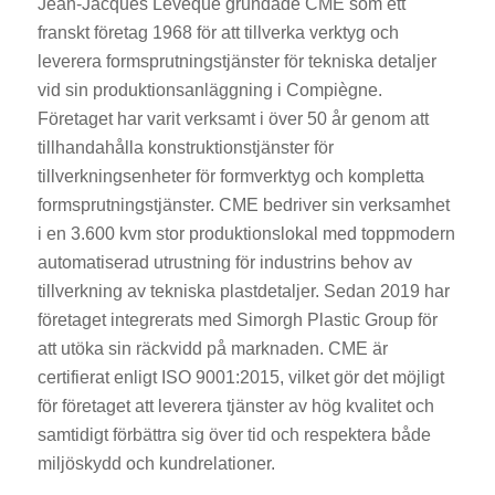
Jean-Jacques Leveque grundade CME som ett
franskt företag 1968 för att tillverka verktyg och
leverera formsprutningstjänster för tekniska detaljer
vid sin produktionsanläggning i Compiègne.
Företaget har varit verksamt i över 50 år genom att
tillhandahålla konstruktionstjänster för
tillverkningsenheter för formverktyg och kompletta
formsprutningstjänster. CME bedriver sin verksamhet
i en 3.600 kvm stor produktionslokal med toppmodern
automatiserad utrustning för industrins behov av
tillverkning av tekniska plastdetaljer. Sedan 2019 har
företaget integrerats med Simorgh Plastic Group för
att utöka sin räckvidd på marknaden. CME är
certifierat enligt ISO 9001:2015, vilket gör det möjligt
för företaget att leverera tjänster av hög kvalitet och
samtidigt förbättra sig över tid och respektera både
miljöskydd och kundrelationer.