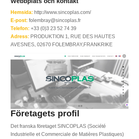
Webbplats och kontakt
Hemsida:
http://www.sincoplas.com/
E-post:
folembray@sincoplas.fr
Telefon:
+33 (0)3 23 52 74 39
Adress:
PRODUKTION 1, RUE DES HAUTES
AVESNES, 02670 FOLEMBRAY,FRANKRIKE
ES_MX
RO
HU
EL
NB
FI
Företagets profil
DA
CS
Det franska företaget SINCOPLAS (Société
Industrielle et Commerciale de Matières Plastiques)
PT