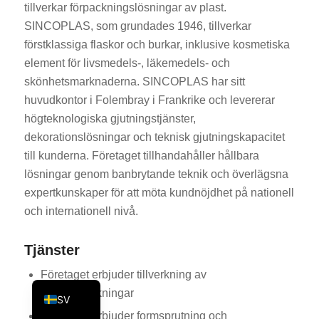
tillverkar förpackningslösningar av plast.
KO
SINCOPLAS, som grundades 1946, tillverkar
JA
förstklassiga flaskor och burkar, inklusive kosmetiska
element för livsmedels-, läkemedels- och
ES
skönhetsmarknaderna. SINCOPLAS har sitt
AR
huvudkontor i Folembray i Frankrike och levererar
TR
högteknologiska gjutningstjänster,
PL
dekorationslösningar och teknisk gjutningskapacitet
till kunderna. Företaget tillhandahåller hållbara
NL
lösningar genom banbrytande teknik och överlägsna
RU
expertkunskaper för att möta kundnöjdhet på nationell
DE
och internationell nivå.
FR
Tjänster
IT
Företaget erbjuder tillverkning av
EN
plastförpackningar
SV
Företaget erbjuder formsprutning och