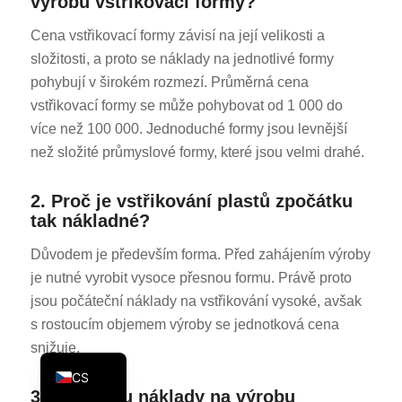
výrobu vstřikovací formy?
KO
Cena vstřikovací formy závisí na její velikosti a
JA
složitosti, a proto se náklady na jednotlivé formy
ES
pohybují v širokém rozmezí. Průměrná cena
vstřikovací formy se může pohybovat od 1 000 do
AR
více než 100 000. Jednoduché formy jsou levnější
TR
než složité průmyslové formy, které jsou velmi drahé.
PL
2. Proč je vstřikování plastů zpočátku
NL
tak nákladné?
RU
Důvodem je především forma. Před zahájením výroby
DE
je nutné vyrobit vysoce přesnou formu. Právě proto
FR
jsou počáteční náklady na vstřikování vysoké, avšak
IT
s rostoucím objemem výroby se jednotková cena
EN
snižuje.
CS
3. Jaké jsou náklady na výrobu