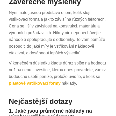
Závěrečné myšlenky
Nyní máte jasnou představu o tom, kolik stojí
vstřikovací forma a jak to závisí na různých faktorech.
Cena se liší v závislosti na konstrukci, materiálu a
výrobních požadavcích. Nikdy nic neponechávejte
náhodě a spolupracujte s odborníky. To vám pomůže
ES_MX
posoudit, do jaké míry je vstřikování nákladově
efektivní, a dosáhnout lepších výsledků.
RO
HU
V konečném důsledku kladte důraz spíše na hodnotu
než na cenu. Investice, kterou dnes provedete, vám v
SV
budoucnu ušetří peníze, protože uvidíte, o kolik se
EL
plastové vstřikovací formy
náklady.
NB
FI
Nejčastější dotazy
DA
1. Jaké jsou průměrné náklady na
PT