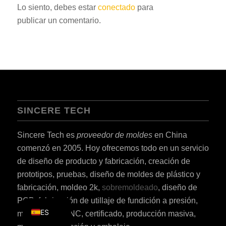
Lo siento, debes estar
conectado
para
PT
publicar un comentario.
KO
JA
AR
TR
PL
SINCERE TECH
NL
RU
Sincere Tech es
proveedor de moldes
en China
DE
comenzó en 2005. Hoy ofrecemos todo en un servicio
de diseño de producto y fabricación, creación de
FR
prototipos, pruebas, diseño de moldes de plástico y
IT
fabricación, moldeo 2k,
sobremoldeado
, diseño de
EN
PCB, fabricación de utillaje de fundición a presión,
ES
mecanizado CNC, certificado, producción masiva,