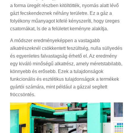
a forma üregét részben kitöltötték, nyomás alatt lévő
gázt fecskendeznek néhány területre. Ez a gáz a
folyékony műanyagot kifelé kényszeríti, hogy üreges
csatornákat, ls de a felületet keményre alakítja.
A módszer eredményeképpen a vastagabb
alkatrészeknél csökkentett feszültség, nulla süllyedés
és egyenletes falvastagság érhető el. Az eredmény
egy kiváló minőségű alkatrész, amely méretstabilabb,
könnyebb és erősebb. Ezek a tulajdonságok
funkcionális és esztétikus tulajdonságok a termékek
gyártói számára, mint például a gázzal segített
fröccsöntés.