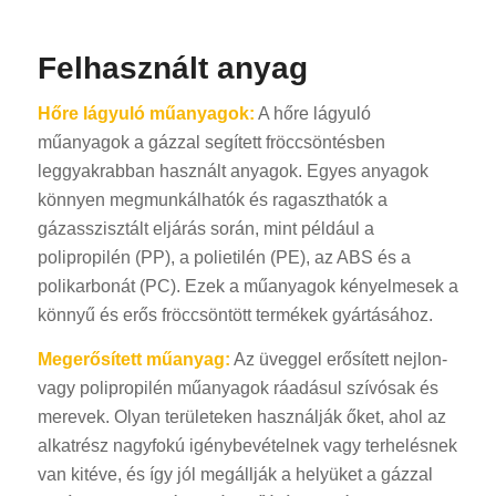
Felhasznált anyag
Hőre lágyuló műanyagok:
A hőre lágyuló
műanyagok a gázzal segített fröccsöntésben
leggyakrabban használt anyagok. Egyes anyagok
könnyen megmunkálhatók és ragaszthatók a
gázasszisztált eljárás során, mint például a
polipropilén (PP), a polietilén (PE), az ABS és a
polikarbonát (PC). Ezek a műanyagok kényelmesek a
könnyű és erős fröccsöntött termékek gyártásához.
Megerősített műanyag:
Az üveggel erősített nejlon-
vagy polipropilén műanyagok ráadásul szívósak és
merevek. Olyan területeken használják őket, ahol az
alkatrész nagyfokú igénybevételnek vagy terhelésnek
van kitéve, és így jól megállják a helyüket a gázzal