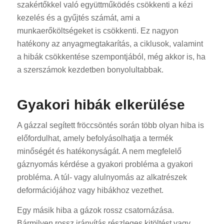
szakértőkkel való együttműködés csökkenti a kézi
kezelés és a gyűjtés számát, ami a
munkaerőköltségeket is csökkenti. Ez nagyon
hatékony az anyagmegtakarítás, a ciklusok, valamint
a hibák csökkentése szempontjából, még akkor is, ha
a szerszámok kezdetben bonyolultabbak.
Gyakori hibák elkerülése
A gázzal segített fröccsöntés során több olyan hiba is
előfordulhat, amely befolyásolhatja a termék
minőségét és hatékonyságát. A nem megfelelő
gáznyomás kérdése a gyakori probléma a gyakori
probléma. A túl- vagy alulnyomás az alkatrészek
deformációjához vagy hibákhoz vezethet.
Egy másik hiba a gázok rossz csatornázása.
Bármilyen rossz irányítás részleges kitöltést vagy