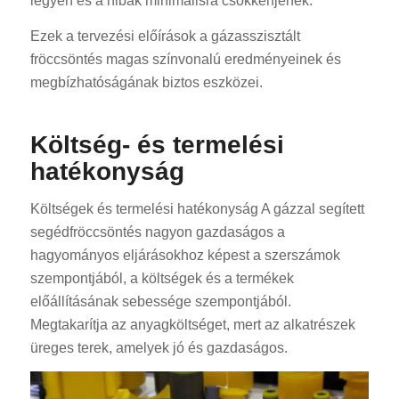
legyen és a hibák minimálisra csökkenjenek.
Ezek a tervezési előírások a gázasszisztált
fröccsöntés magas színvonalú eredményeinek és
megbízhatóságának biztos eszközei.
Költség- és termelési
hatékonyság
Költségek és termelési hatékonyság A gázzal segített
segédfröccsöntés nagyon gazdaságos a
hagyományos eljárásokhoz képest a szerszámok
szempontjából, a költségek és a termékek
előállításának sebessége szempontjából.
Megtakarítja az anyagköltséget, mert az alkatrészek
üreges terek, amelyek jó és gazdaságos.