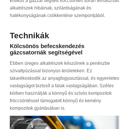
kritikus a gázzal segített fröccsöntés során felhasznált
alkatrészek hibáinak, szilárdságának és
hatékonyságának csökkentése szempontjából.
Technikák
Kölcsönös befecskendezés
gázcsatornák segítségével
Ebben üreges alkatrészek készülnek a penészbe
szivattyúzással bizonyos területeken. Ez
takarékoskodik az anyagfogyasztással, és egyenletes
vastagságot biztosít a falak vastagságában. Széles
körben használják a könnyű és szívós kompozitok
fröccsöntéssel támogatott könnyű és kemény
kompozitok gyártásában is.