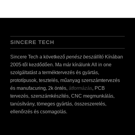
SINCERE TECH
ES_MX
Sincere Tech a következő
penész beszállító
Kínában
RO
2005-től kezdődően. Ma már kínálunk All in one
szolgáltatást a terméktervezés és gyártás,
SV
prototípusok, tesztelés, műanyag szerszámtervezés
EL
és manufacuring, 2k öntés,
átformázás
, PCB
NB
tervezés, szerszámkészítés, CNC megmunkálás,
FI
tanúsítvány, tömeges gyártás, összeszerelés,
ellenőrzés és csomagolás.
DA
CS
PT