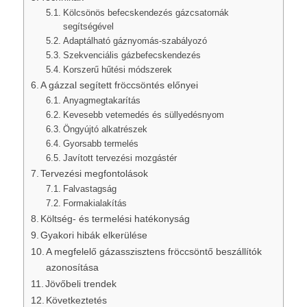
Kölcsönös befecskendezés gázcsatornák
segítségével
Adaptálható gáznyomás-szabályozó
Szekvenciális gázbefecskendezés
Korszerű hűtési módszerek
A gázzal segített fröccsöntés előnyei
Anyagmegtakarítás
Kevesebb vetemedés és süllyedésnyom
Öngyújtó alkatrészek
Gyorsabb termelés
Javított tervezési mozgástér
Tervezési megfontolások
Falvastagság
Formakialakítás
Költség- és termelési hatékonyság
Gyakori hibák elkerülése
A megfelelő gázasszisztens fröccsöntő beszállítók
azonosítása
Jövőbeli trendek
Következtetés