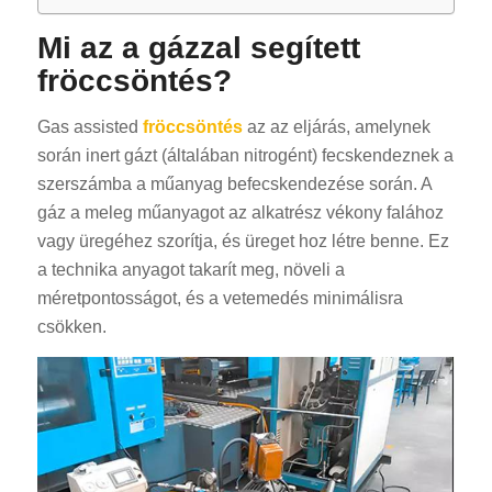
Mi az a gázzal segített
fröccsöntés?
Gas assisted
fröccsöntés
az az eljárás, amelynek
során inert gázt (általában nitrogént) fecskendeznek a
szerszámba a műanyag befecskendezése során. A
gáz a meleg műanyagot az alkatrész vékony falához
vagy üregéhez szorítja, és üreget hoz létre benne. Ez
a technika anyagot takarít meg, növeli a
méretpontosságot, és a vetemedés minimálisra
csökken.