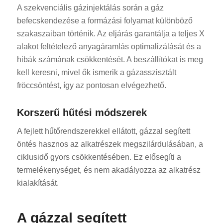
A szekvenciális gázinjektálás során a gáz
befecskendezése a formázási folyamat különböző
szakaszaiban történik. Az eljárás garantálja a teljes X
alakot feltételező anyagáramlás optimalizálását és a
hibák számának csökkentését. A beszállítókat is meg
kell keresni, mivel ők ismerik a gázasszisztált
fröccsöntést, így az pontosan elvégezhető.
Korszerű hűtési módszerek
A fejlett hűtőrendszerekkel ellátott, gázzal segített
öntés hasznos az alkatrészek megszilárdulásában, a
ciklusidő gyors csökkentésében. Ez elősegíti a
termelékenységet, és nem akadályozza az alkatrész
kialakítását.
A gázzal segített