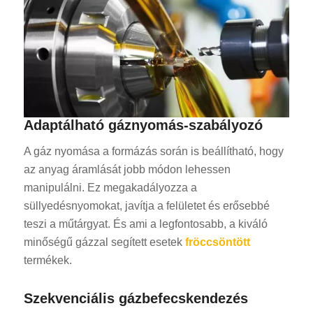
Adaptálható gáznyomás-szabályozó
A gáz nyomása a formázás során is beállítható, hogy
az anyag áramlását jobb módon lehessen
manipulálni. Ez megakadályozza a
süllyedésnyomokat, javítja a felületet és erősebbé
teszi a műtárgyat. És ami a legfontosabb, a kiváló
minőségű gázzal segített esetek
fröccsöntött
termékek.
Szekvenciális gázbefecskendezés