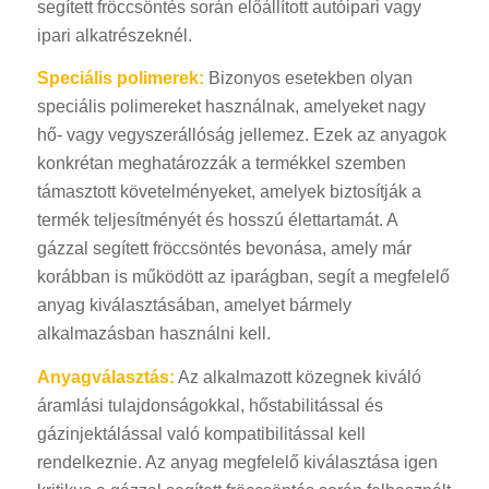
segített fröccsöntés során előállított autóipari vagy
ipari alkatrészeknél.
Speciális polimerek:
Bizonyos esetekben olyan
speciális polimereket használnak, amelyeket nagy
hő- vagy vegyszerállóság jellemez. Ezek az anyagok
konkrétan meghatározzák a termékkel szemben
támasztott követelményeket, amelyek biztosítják a
termék teljesítményét és hosszú élettartamát. A
gázzal segített fröccsöntés bevonása, amely már
korábban is működött az iparágban, segít a megfelelő
anyag kiválasztásában, amelyet bármely
alkalmazásban használni kell.
Anyagválasztás:
Az alkalmazott közegnek kiváló
áramlási tulajdonságokkal, hőstabilitással és
gázinjektálással való kompatibilitással kell
rendelkeznie. Az anyag megfelelő kiválasztása igen