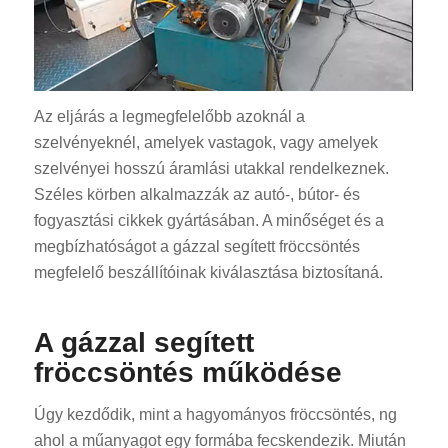
Az eljárás a legmegfelelőbb azoknál a
szelvényeknél, amelyek vastagok, vagy amelyek
szelvényei hosszú áramlási utakkal rendelkeznek.
Széles körben alkalmazzák az autó-, bútor- és
fogyasztási cikkek gyártásában. A minőséget és a
megbízhatóságot a gázzal segített fröccsöntés
megfelelő beszállítóinak kiválasztása biztosítaná.
A gázzal segített
fröccsöntés működése
Úgy kezdődik, mint a hagyományos fröccsöntés, ng
ahol a műanyagot egy formába fecskendezik. Miután