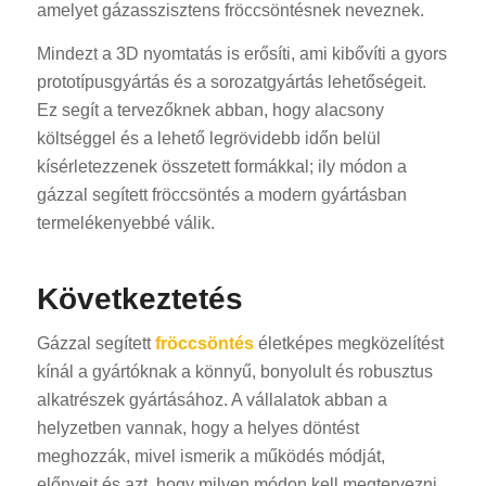
amelyet gázasszisztens fröccsöntésnek neveznek.
Mindezt a 3D nyomtatás is erősíti, ami kibővíti a gyors
prototípusgyártás és a sorozatgyártás lehetőségeit.
Ez segít a tervezőknek abban, hogy alacsony
költséggel és a lehető legrövidebb időn belül
kísérletezzenek összetett formákkal; ily módon a
gázzal segített fröccsöntés a modern gyártásban
termelékenyebbé válik.
Következtetés
Gázzal segített
fröccsöntés
életképes megközelítést
kínál a gyártóknak a könnyű, bonyolult és robusztus
alkatrészek gyártásához. A vállalatok abban a
helyzetben vannak, hogy a helyes döntést
meghozzák, mivel ismerik a működés módját,
előnyeit és azt, hogy milyen módon kell megtervezni.