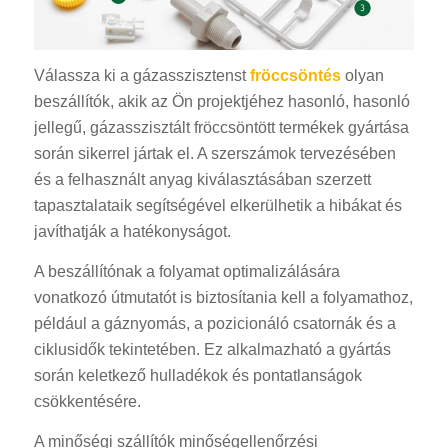
Válassza ki a gázasszisztenst
fröccsöntés
olyan
beszállítók, akik az Ön projektjéhez hasonló, hasonló
jellegű, gázasszisztált fröccsöntött termékek gyártása
során sikerrel jártak el. A szerszámok tervezésében
és a felhasznált anyag kiválasztásában szerzett
tapasztalataik segítségével elkerülhetik a hibákat és
javíthatják a hatékonyságot.
A beszállítónak a folyamat optimalizálására
vonatkozó útmutatót is biztosítania kell a folyamathoz,
például a gáznyomás, a pozicionáló csatornák és a
ciklusidők tekintetében. Ez alkalmazható a gyártás
során keletkező hulladékok és pontatlanságok
csökkentésére.
A minőségi szállítók minőségellenőrzési