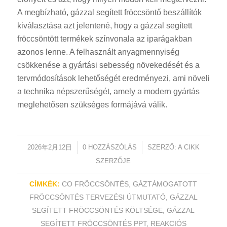
A megbízható, gázzal segített fröccsöntő beszállítók
kiválasztása azt jelentené, hogy a gázzal segített
fröccsöntött termékek színvonala az iparágakban
azonos lenne. A felhasznált anyagmennyiség
csökkenése a gyártási sebesség növekedését és a
tervmódosítások lehetőségét eredményezi, ami növeli
a technika népszerűségét, amely a modern gyártás
meglehetősen szükséges formájává válik.
2026年2月12日
/
0 HOZZÁSZÓLÁS
/
SZERZŐ:
A CIKK
SZERZŐJE
CÍMKÉK:
CO FRÖCCSÖNTÉS
,
GÁZTÁMOGATOTT
FRÖCCSÖNTÉS TERVEZÉSI ÚTMUTATÓ
,
GÁZZAL
SEGÍTETT FRÖCCSÖNTÉS KÖLTSÉGE
,
GÁZZAL
SEGÍTETT FRÖCCSÖNTÉS PPT
,
REAKCIÓS