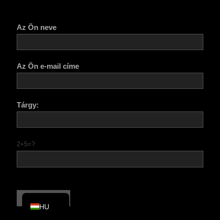
KO
Az Ön neve
JA
ES
AR
Az Ön e-mail címe
TR
PL
Tárgy:
NL
RU
DE
2+5=?
FR
IT
EN
HU