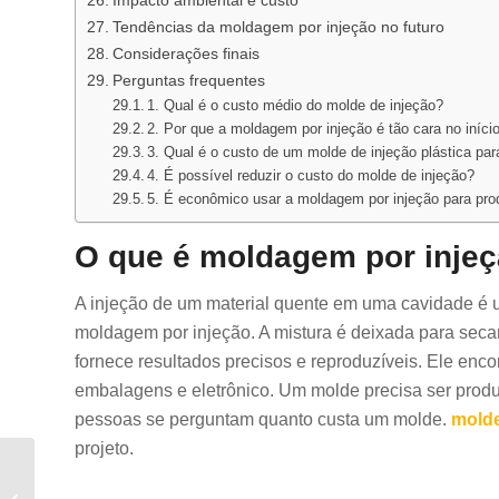
Impacto ambiental e custo
Tendências da moldagem por injeção no futuro
Considerações finais
Perguntas frequentes
1. Qual é o custo médio do molde de injeção?
2. Por que a moldagem por injeção é tão cara no iníci
3. Qual é o custo de um molde de injeção plástica pa
4. É possível reduzir o custo do molde de injeção?
5. É econômico usar a moldagem por injeção para pr
O que é moldagem por inje
A injeção de um material quente em uma cavidade é
moldagem por injeção. A mistura é deixada para seca
fornece resultados precisos e reproduzíveis. Ele enc
embalagens e eletrônico. Um molde precisa ser produ
pessoas se perguntam quanto custa um molde.
molde
projeto.
Moldagem por injeção
de alto volume: Guia