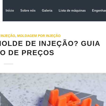
Início
Sobre nós
Galeria
Lista de máquinas
Engenhar
 INJEÇÃO
,
MOLDAGEM POR INJEÇÃO
OLDE DE INJEÇÃO? GUIA
O DE PREÇOS