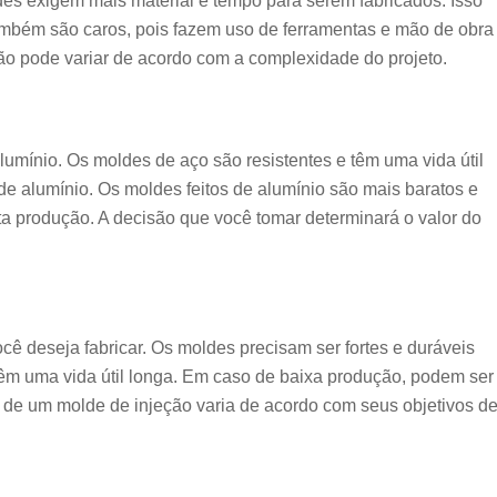
s exigem mais material e tempo para serem fabricados. Isso
mbém são caros, pois fazem uso de ferramentas e mão de obra
ção pode variar de acordo com a complexidade do projeto.
mínio. Os moldes de aço são resistentes e têm uma vida útil
de alumínio. Os moldes feitos de alumínio são mais baratos e
lta produção. A decisão que você tomar determinará o valor do
 deseja fabricar. Os moldes precisam ser fortes e duráveis
têm uma vida útil longa. Em caso de baixa produção, podem ser
o de um molde de injeção varia de acordo com seus objetivos d