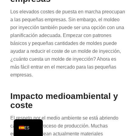
PT
Los elevados costes de puesta en marcha preocupan
KO
a las pequeñas empresas. Sin embargo, el moldeo
JA
por inyección también puede ser una opción con una
planificación adecuada. Empezar con patrones
AR
básicos y pequeñas cantidades de moldes puede
TR
ayudar a reducir el coste de un molde de inyección,
PL
¿cuánto cuesta un molde de inyección? Ahora es
más fácil entrar en el mercado para las pequeñas
NL
empresas.
RU
DE
Impacto medioambiental y
FR
coste
IT
EN
El respeto por el medio ambiente se está abriendo
camino en el proceso de producción. Muchas
ES
empresas emplean actualmente materiales