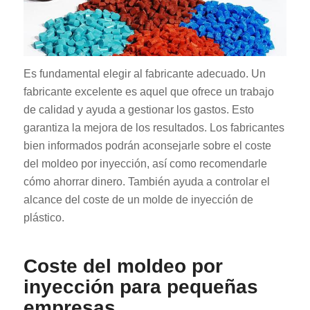
Es fundamental elegir al fabricante adecuado. Un
fabricante excelente es aquel que ofrece un trabajo
de calidad y ayuda a gestionar los gastos. Esto
ES_MX
garantiza la mejora de los resultados. Los fabricantes
RO
bien informados podrán aconsejarle sobre el coste
del moldeo por inyección, así como recomendarle
HU
cómo ahorrar dinero. También ayuda a controlar el
SV
alcance del coste de un molde de inyección de
EL
plástico.
NB
FI
Coste del moldeo por
DA
inyección para pequeñas
empresas
CS