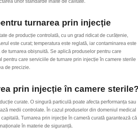
ctarea unor standarde înalte de calitate.
entru turnarea prin injecție
tate de producție controlată, cu un grad ridicat de curățenie,
Aerul este curat; temperatura este reglată, iar contaminarea este
 de turnarea obișnuită. Se aplică produselor pentru care
 pentru care serviciile de turnare prin injecție în camere sterile
ea de precizie.
ea prin injecție în camere sterile
oducție curate. O singură particulă poate afecta performanța sau
ează medii controlate. În cazul produselor din domeniul medical
ă capitală. Turnarea prin injecție în cameră curată garantează că
naționale în materie de siguranță.