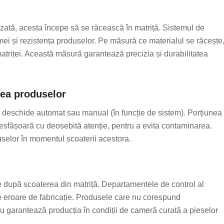
alizată, acesta începe să se răcească în matriță. Sistemul de
rmei și rezistența produselor. Pe măsură ce materialul se răcește
matriței. Această măsură garantează precizia și durabilitatea
rea produselor
a deschide automat sau manual (în funcție de sistem). Porțiunea
 desfășoară cu deosebită atenție, pentru a evita contaminarea.
uselor în momentul scoaterii acestora.
 după scoaterea din matriță. Departamentele de control al
e eroare de fabricație. Produsele care nu corespund
ucru garantează producția în condiții de cameră curată a pieselor