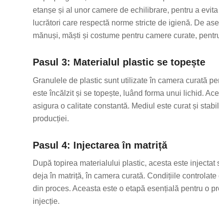
etanșe și al unor camere de echilibrare, pentru a evita
lucrători care respectă norme stricte de igienă. De as
mănuși, măști și costume pentru camere curate, pentru
Pasul 3: Materialul plastic se topește
Granulele de plastic sunt utilizate în camera curată pen
este încălzit și se topește, luând forma unui lichid. Ac
asigura o calitate constantă. Mediul este curat și stab
producției.
Pasul 4: Injectarea în matriță
După topirea materialului plastic, acesta este injectat 
deja în matriță, în camera curată. Condițiile controla
din proces. Aceasta este o etapă esențială pentru o pro
injecție.