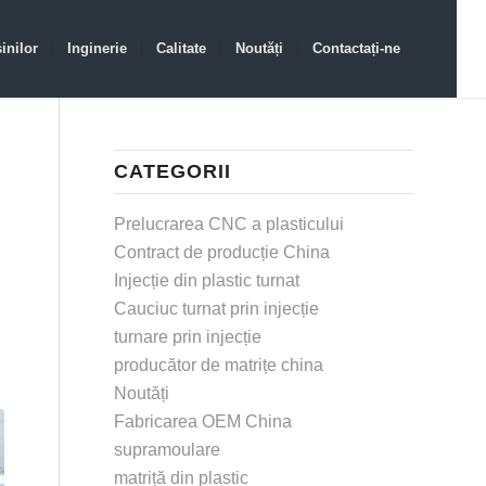
inilor
Inginerie
Calitate
Noutăți
Contactați-ne
CATEGORII
Prelucrarea CNC a plasticului
Contract de producție China
Injecție din plastic turnat
Cauciuc turnat prin injecție
turnare prin injecție
producător de matrițe china
Noutăți
Fabricarea OEM China
supramoulare
matriță din plastic