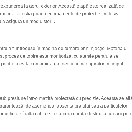
 expunerea la aerul exterior. Această etapă este realizată de
emenea, aceștia poartă echipamente de protecție, inclusiv
 a asigura un mediu steril.
tru a fi introduse în mașina de turnare prin injecție. Materialul
est proces de topire este monitorizat cu atenție pentru a se
il pentru a evita contaminarea mediului înconjurător în timpul
sub presiune într-o matriță proiectată cu precizie. Aceasta se afl
te garantează, de asemenea, absența prafului sau a particulelor
ducție de înaltă calitate în camera curată destinată turnării prin