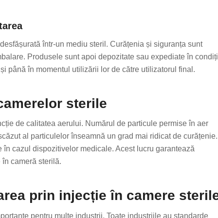
tarea
desfășurată într-un mediu steril. Curățenia și siguranța sunt
mbalare. Produsele sunt apoi depozitate sau expediate în condiți
până în momentul utilizării lor de către utilizatorul final.
 camerelor sterile
uncție de calitatea aerului. Numărul de particule permise în aer
i scăzut al particulelor înseamnă un grad mai ridicat de curățenie.
 în cazul dispozitivelor medicale. Acest lucru garantează
 în cameră sterilă.
area prin injecție în camere steril
portante pentru multe industrii. Toate industriile au standarde