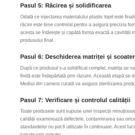
Pasul 5: Răcirea și solidificarea
Odată ce injectarea materialului plastic topit este fin
răcire este bine controlat pentru a asigura precizia fo
acesta se întărește și capătă forma exactă a cavității 
produsului final.
Pasul 6: Deschiderea matriței și scoate
După ce produsul s-a solidificat complet, matrița se v
finită este îndepărtată prin răzuire. Această etapă se
Mediul din camera curată va asigura sterilizarea prod
Pasul 7: Verificare și controlul calității
Toate produsele sunt supuse unei inspecții minuțioase
calității examinează defectele, contaminarea sau oric
standardelor nu pot fi utilizate în continuare. Acest l
turnate prin injecție.