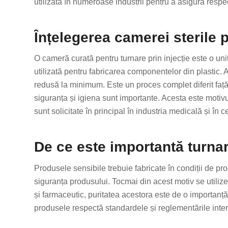
utilizată în numeroase industrii pentru a asigura respe
Înțelegerea camerei sterile p
O cameră curată pentru turnare prin injecție este o uni
utilizată pentru fabricarea componentelor din plastic. 
redusă la minimum. Este un proces complet diferit față
siguranța și igiena sunt importante. Acesta este motivul
sunt solicitate în principal în industria medicală și în c
De ce este importantă turnar
Produsele sensibile trebuie fabricate în condiții de pr
siguranța produsului. Tocmai din acest motiv se utiliz
și farmaceutic, puritatea acestora este de o importanț
produsele respectă standardele și reglementările inter