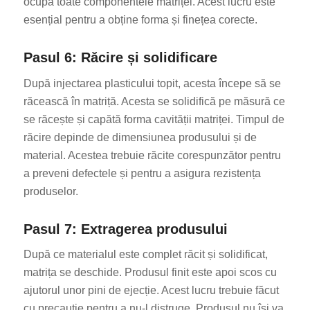
ocupă toate componentele matriței. Acest lucru este
esențial pentru a obține forma și finețea corecte.
Pasul 6: Răcire și solidificare
După injectarea plasticului topit, acesta începe să se
răcească în matriță. Acesta se solidifică pe măsură ce
se răcește și capătă forma cavității matriței. Timpul de
răcire depinde de dimensiunea produsului și de
material. Acestea trebuie răcite corespunzător pentru
a preveni defectele și pentru a asigura rezistența
produselor.
Pasul 7: Extragerea produsului
După ce materialul este complet răcit și solidificat,
matrița se deschide. Produsul finit este apoi scos cu
ajutorul unor pini de ejecție. Acest lucru trebuie făcut
cu precauție pentru a nu-l distruge. Produsul nu își va