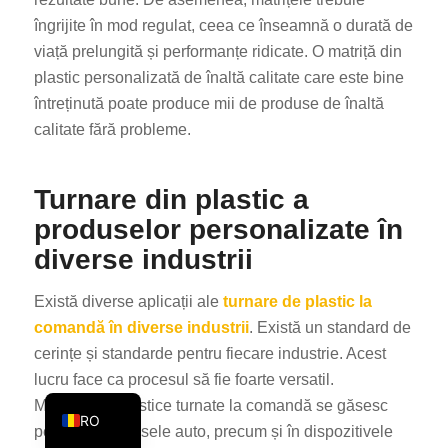
KO
îngrijite în mod regulat, ceea ce înseamnă o durată de
viață prelungită și performanțe ridicate. O matriță din
JA
plastic personalizată de înaltă calitate care este bine
ES
întreținută poate produce mii de produse de înaltă
AR
calitate fără probleme.
TR
PL
Turnare din plastic a
NL
produselor personalizate în
diverse industrii
RU
DE
Există diverse aplicații ale
turnare de plastic la
FR
comandă în diverse industrii
. Există un standard de
cerințe și standarde pentru fiecare industrie. Acest
IT
lucru face ca procesul să fie foarte versatil.
EN
Materialele plastice turnate la comandă se găsesc
RO
peste tot, în piesele auto, precum și în dispozitivele