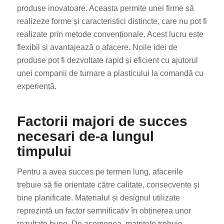
produse inovatoare. Aceasta permite unei firme să
realizeze forme și caracteristici distincte, care nu pot fi
realizate prin metode convenționale. Acest lucru este
flexibil și avantajează o afacere. Noile idei de
produse pot fi dezvoltate rapid și eficient cu ajutorul
unei companii de turnare a plasticului la comandă cu
experiență.
ES_MX
HU
Factorii majori de succes
SV
necesari de-a lungul
EL
timpului
NB
FI
Pentru a avea succes pe termen lung, afacerile
trebuie să fie orientate către calitate, consecvente și
DA
bine planificate. Materialul și designul utilizate
CS
reprezintă un factor semnificativ în obținerea unor
PT
rezultate bune. De asemenea, matrițele trebuie