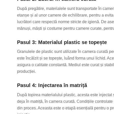
După pregătire, materialele sunt transportate în camer
etanșe și al unor camere de echilibrare, pentru a evita
lucrători care respectă norme stricte de igienă. De as
mănuși, măști și costume pentru camere curate, pentru
Pasul 3: Materialul plastic se topește
Granulele de plastic sunt utilizate în camera curată pen
este încălzit și se topește, luând forma unui lichid. Ac
asigura o calitate constantă. Mediul este curat și stab
producției.
Pasul 4: Injectarea în matriță
După topirea materialului plastic, acesta este injectat 
deja în matriță, în camera curată. Condițiile controla
din proces. Aceasta este o etapă esențială pentru o pro