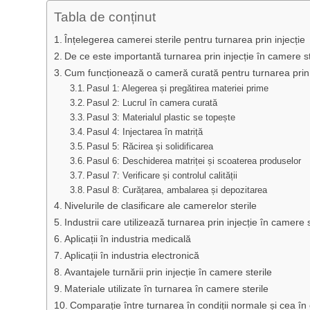
Tabla de conținut
Înțelegerea camerei sterile pentru turnarea prin injecție
De ce este importantă turnarea prin injecție în camere st
Cum funcționează o cameră curată pentru turnarea prin 
Pasul 1: Alegerea și pregătirea materiei prime
Pasul 2: Lucrul în camera curată
Pasul 3: Materialul plastic se topește
Pasul 4: Injectarea în matriță
Pasul 5: Răcirea și solidificarea
Pasul 6: Deschiderea matriței și scoaterea produselor
Pasul 7: Verificare și controlul calității
Pasul 8: Curățarea, ambalarea și depozitarea
Nivelurile de clasificare ale camerelor sterile
Industrii care utilizează turnarea prin injecție în camere s
Aplicații în industria medicală
Aplicații în industria electronică
Avantajele turnării prin injecție în camere sterile
Materiale utilizate în turnarea în camere sterile
Comparație între turnarea în condiții normale și cea î