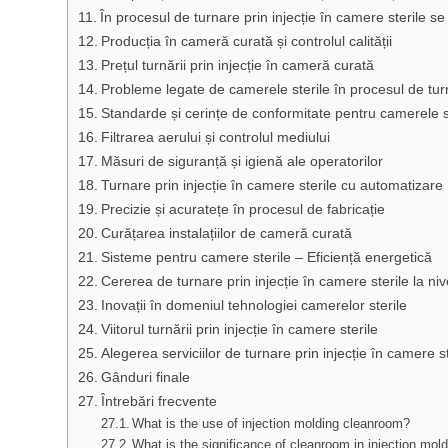
În procesul de turnare prin injecție în camere sterile s
Producția în cameră curată și controlul calității
Prețul turnării prin injecție în cameră curată
Probleme legate de camerele sterile în procesul de turn
Standarde și cerințe de conformitate pentru camerele s
Filtrarea aerului și controlul mediului
Măsuri de siguranță și igienă ale operatorilor
Turnare prin injecție în camere sterile cu automatizare
Precizie și acuratețe în procesul de fabricație
Curățarea instalațiilor de cameră curată
Sisteme pentru camere sterile – Eficiență energetică
Cererea de turnare prin injecție în camere sterile la ni
Inovații în domeniul tehnologiei camerelor sterile
Viitorul turnării prin injecție în camere sterile
Alegerea serviciilor de turnare prin injecție în camere st
Gânduri finale
Întrebări frecvente
What is the use of injection molding cleanroom?
What is the significance of cleanroom in injection mol