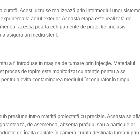
a curată. Acest lucru se realizează prin intermediul unor sistem
 expunerea la aerul exterior. Această etapă este realizată de
emenea, aceștia poartă echipamente de protecție, inclusiv
 a asigura un mediu steril.
tru a fi introduse în mașina de turnare prin injecție. Materialul
est proces de topire este monitorizat cu atenție pentru a se
il pentru a evita contaminarea mediului înconjurător în timpul
sub presiune într-o matriță proiectată cu precizie. Aceasta se afl
te garantează, de asemenea, absența prafului sau a particulelor
ducție de înaltă calitate în camera curată destinată turnării prin