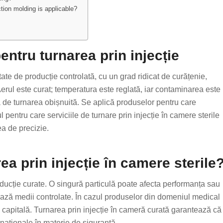
tion molding is applicable?
entru turnarea prin injecție
tate de producție controlată, cu un grad ridicat de curățenie,
Aerul este curat; temperatura este reglată, iar contaminarea este
 de turnarea obișnuită. Se aplică produselor pentru care
 pentru care serviciile de turnare prin injecție în camere sterile
ea de precizie.
ea prin injecție în camere sterile
oducție curate. O singură particulă poate afecta performanța sau
ează medii controlate. În cazul produselor din domeniul medical
ă capitală. Turnarea prin injecție în cameră curată garantează că
naționale în materie de siguranță.