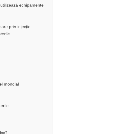
e utilizează echipamente
are prin injecție
terile
vel mondial
erile
ding?