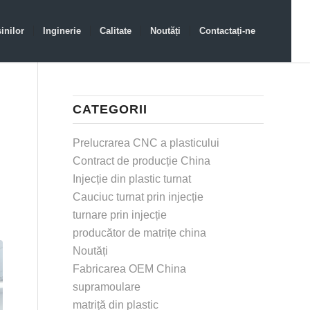
inilor
Inginerie
Calitate
Noutăți
Contactați-ne
CATEGORII
Prelucrarea CNC a plasticului
Contract de producție China
Injecție din plastic turnat
Cauciuc turnat prin injecție
turnare prin injecție
producător de matrițe china
Noutăți
Fabricarea OEM China
supramoulare
matriță din plastic