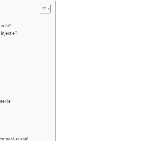
erile?
injecție?
terile
n cameră curată