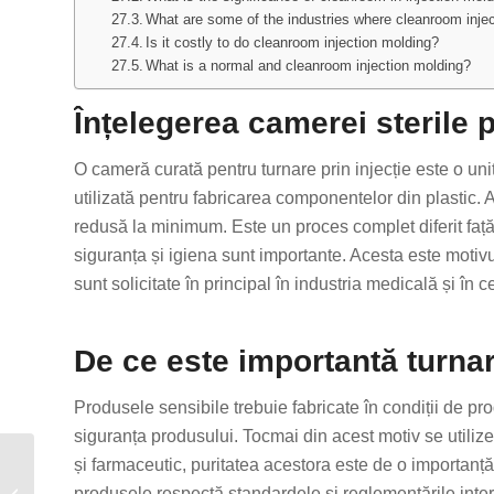
What are some of the industries where cleanroom injec
Is it costly to do cleanroom injection molding?
What is a normal and cleanroom injection molding?
Înțelegerea camerei sterile p
O cameră curată pentru turnare prin injecție este o uni
utilizată pentru fabricarea componentelor din plastic. 
redusă la minimum. Este un proces complet diferit față
siguranța și igiena sunt importante. Acesta este motivul
sunt solicitate în principal în industria medicală și în c
De ce este importantă turnar
Produsele sensibile trebuie fabricate în condiții de pr
siguranța produsului. Tocmai din acest motiv se utiliz
Turnare prin injecție cu
și farmaceutic, puritatea acestora este de o importanț
mucegai familial: Un
produsele respectă standardele și reglementările inter