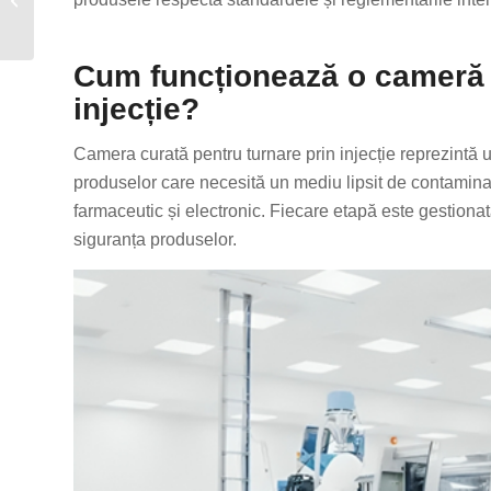
ghid complet pentru o
producție eficientă
Cum funcționează o cameră c
injecție?
Camera curată pentru turnare prin injecție reprezintă u
produselor care necesită un mediu lipsit de contaminar
farmaceutic și electronic. Fiecare etapă este gestionat
siguranța produselor.