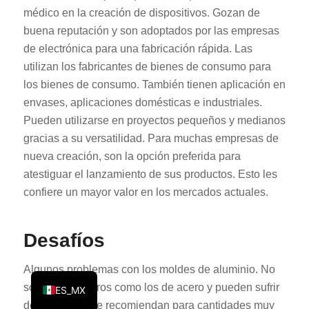
médico en la creación de dispositivos. Gozan de
KO
buena reputación y son adoptados por las empresas
JA
de electrónica para una fabricación rápida. Las
ES
utilizan los fabricantes de bienes de consumo para
los bienes de consumo. También tienen aplicación en
AR
envases, aplicaciones domésticas e industriales.
TR
Pueden utilizarse en proyectos pequeños y medianos
PL
gracias a su versatilidad. Para muchas empresas de
NL
nueva creación, son la opción preferida para
atestiguar el lanzamiento de sus productos. Esto les
RU
confiere un mayor valor en los mercados actuales.
DE
FR
Desafíos
IT
EN
Algunos problemas con los moldes de aluminio. No
son tan duraderos como los de acero y pueden sufrir
ES_MX
desgaste. No se recomiendan para cantidades muy