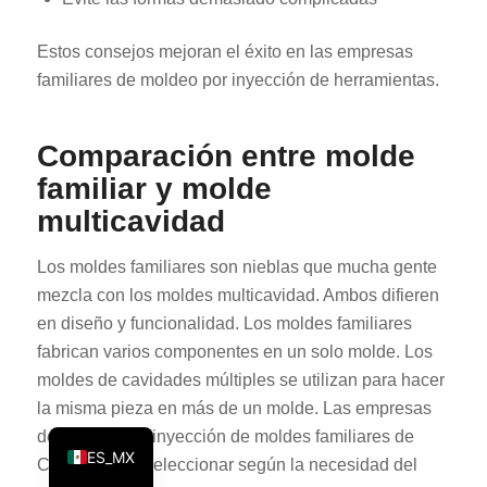
KO
Estos consejos mejoran el éxito en las empresas
JA
familiares de moldeo por inyección de herramientas.
ES
AR
Comparación entre molde
TR
familiar y molde
PL
multicavidad
NL
Los moldes familiares son nieblas que mucha gente
RU
mezcla con los moldes multicavidad. Ambos difieren
DE
en diseño y funcionalidad. Los moldes familiares
FR
fabrican varios componentes en un solo molde. Los
moldes de cavidades múltiples se utilizan para hacer
IT
la misma pieza en más de un molde. Las empresas
EN
de moldeo por inyección de moldes familiares de
ES_MX
China suelen seleccionar según la necesidad del