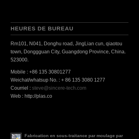
HEURES DE BUREAU
Rm101, N041, Donghu road, JingLian cun, qiaotou
town, Donggguan City, Guangdong Province, China.
523000.
Mobile : +86 135 30801277
Weichat/whatsup No. : + 86 135 3080 1277
ES_MX
Courriel :
steve@sincere-tech.com
Web : http://plas.co
RO
HU
SV
EL
Fabrication en sous-traitance par moulage par