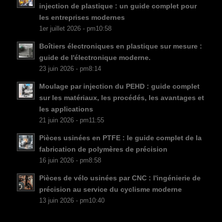
NB
injection de plastique : un guide complet pour
FI
les entreprises modernes
1er juillet 2026 - pm10:58
DA
Boîtiers électroniques en plastique sur mesure :
CS
guide de l'électronique moderne.
PT
23 juin 2026 - pm8:14
KO
Moulage par injection du PEHD : guide complet
JA
sur les matériaux, les procédés, les avantages et
les applications
ES
21 juin 2026 - pm11:55
AR
Pièces usinées en PTFE : le guide complet de la
TR
fabrication de polymères de précision
16 juin 2026 - pm8:58
PL
Pièces de vélo usinées par CNC : l'ingénierie de
NL
précision au service du cyclisme moderne
RU
13 juin 2026 - pm10:40
DE