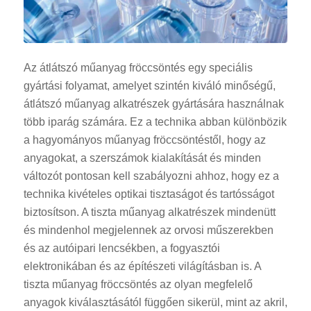
Az átlátszó műanyag fröccsöntés egy speciális
gyártási folyamat, amelyet szintén kiváló minőségű,
átlátszó műanyag alkatrészek gyártására használnak
több iparág számára. Ez a technika abban különbözik
a hagyományos műanyag fröccsöntéstől, hogy az
anyagokat, a szerszámok kialakítását és minden
változót pontosan kell szabályozni ahhoz, hogy ez a
technika kivételes optikai tisztaságot és tartósságot
biztosítson. A tiszta műanyag alkatrészek mindenütt
és mindenhol megjelennek az orvosi műszerekben
és az autóipari lencsékben, a fogyasztói
elektronikában és az építészeti világításban is. A
tiszta műanyag fröccsöntés az olyan megfelelő
anyagok kiválasztásától függően sikerül, mint az akril,