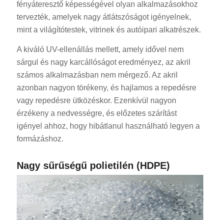
fényáteresztő képességével olyan alkalmazásokhoz
tervezték, amelyek nagy átlátszóságot igényelnek,
mint a világítótestek, vitrinek és autóipari alkatrészek.
A kiváló UV-ellenállás mellett, amely idővel nem
sárgul és nagy karcállóságot eredményez, az akril
számos alkalmazásban nem mérgező. Az akril
azonban nagyon törékeny, és hajlamos a repedésre
vagy repedésre ütközéskor. Ezenkívül nagyon
érzékeny a nedvességre, és előzetes szárítást
igényel ahhoz, hogy hibátlanul használható legyen a
formázáshoz.
Nagy sűrűségű polietilén (HDPE)