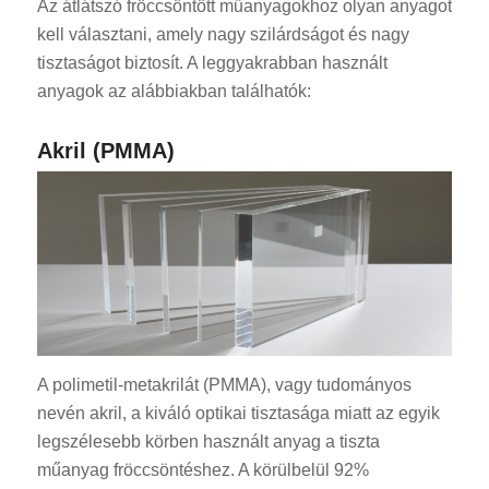
Az átlátszó fröccsöntött műanyagokhoz olyan anyagot
kell választani, amely nagy szilárdságot és nagy
tisztaságot biztosít. A leggyakrabban használt
anyagok az alábbiakban találhatók:
Akril (PMMA)
A polimetil-metakrilát (PMMA), vagy tudományos
nevén akril, a kiváló optikai tisztasága miatt az egyik
legszélesebb körben használt anyag a tiszta
műanyag fröccsöntéshez. A körülbelül 92%