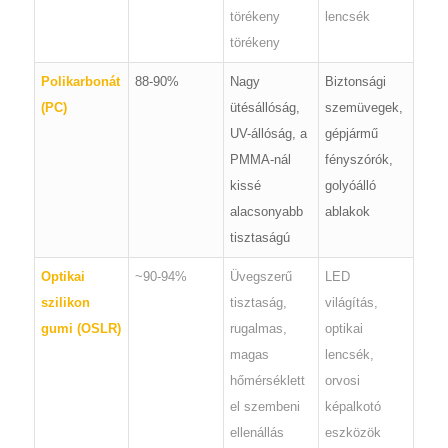
törékeny
lencsék
törékeny
Polikarbonát
88-90%
Nagy
Biztonsági
(PC)
ütésállóság,
szemüvegek,
UV-állóság, a
gépjármű
PMMA-nál
fényszórók,
kissé
golyóálló
alacsonyabb
ablakok
tisztaságú
Optikai
~90-94%
Üvegszerű
LED
szilikon
tisztaság,
világítás,
gumi (OSLR)
rugalmas,
optikai
magas
lencsék,
hőmérséklett
orvosi
el szembeni
képalkotó
ellenállás
eszközök