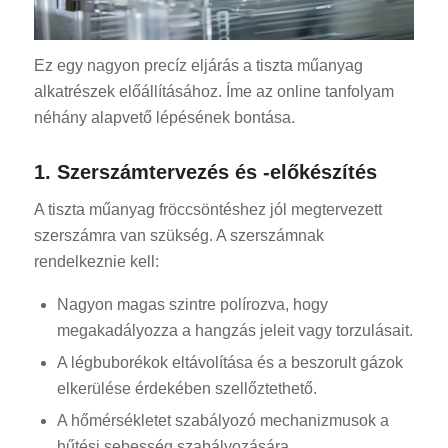
Ez egy nagyon precíz eljárás a tiszta műanyag
alkatrészek előállításához. Íme az online tanfolyam
néhány alapvető lépésének bontása.
1. Szerszámtervezés és -előkészítés
A tiszta műanyag fröccsöntéshez jól megtervezett
szerszámra van szükség. A szerszámnak
rendelkeznie kell:
Nagyon magas szintre polírozva, hogy
megakadályozza a hangzás jeleit vagy torzulásait.
A légbuborékok eltávolítása és a beszorult gázok
elkerülése érdekében szellőztethető.
A hőmérsékletet szabályozó mechanizmusok a
hűtési sebesség szabályozására