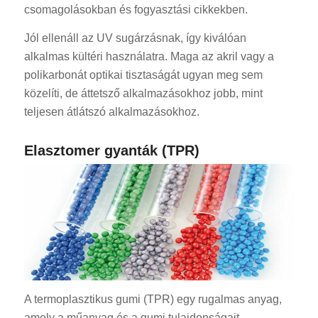
csomagolásokban és fogyasztási cikkekben.
Jól ellenáll az UV sugárzásnak, így kiválóan
alkalmas kültéri használatra. Maga az akril vagy a
polikarbonát optikai tisztaságát ugyan meg sem
közelíti, de áttetsző alkalmazásokhoz jobb, mint
teljesen átlátszó alkalmazásokhoz.
Elasztomer gyanták (TPR)
A termoplasztikus gumi (TPR) egy rugalmas anyag,
amely a műanyag és a gumi tulajdonságait