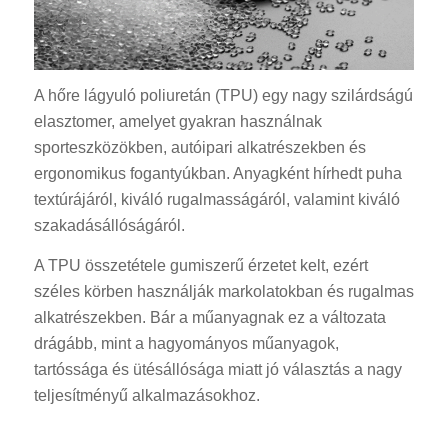
A hőre lágyuló poliuretán (TPU) egy nagy szilárdságú
elasztomer, amelyet gyakran használnak
sporteszközökben, autóipari alkatrészekben és
ergonomikus fogantyúkban. Anyagként hírhedt puha
textúrájáról, kiváló rugalmasságáról, valamint kiváló
szakadásállóságáról.
A TPU összetétele gumiszerű érzetet kelt, ezért
széles körben használják markolatokban és rugalmas
alkatrészekben. Bár a műanyagnak ez a változata
drágább, mint a hagyományos műanyagok,
tartóssága és ütésállósága miatt jó választás a nagy
teljesítményű alkalmazásokhoz.