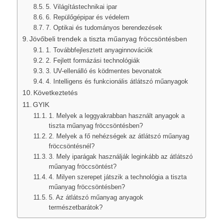
5. Világítástechnikai ipar
6. Repülőgépipar és védelem
7. Optikai és tudományos berendezések
Jövőbeli trendek a tiszta műanyag fröccsöntésben
1. Továbbfejlesztett anyaginnovációk
2. Fejlett formázási technológiák
3. UV-ellenálló és ködmentes bevonatok
4. Intelligens és funkcionális átlátszó műanyagok
Következtetés
GYIK
1. Melyek a leggyakrabban használt anyagok a
tiszta műanyag fröccsöntésben?
2. Melyek a fő nehézségek az átlátszó műanyag
fröccsöntésnél?
3. Mely iparágak használják leginkább az átlátszó
műanyag fröccsöntést?
4. Milyen szerepet játszik a technológia a tiszta
műanyag fröccsöntésben?
5. Az átlátszó műanyag anyagok
természetbarátok?