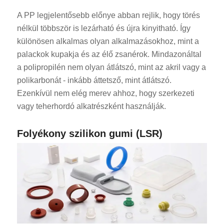
A PP legjelentősebb előnye abban rejlik, hogy törés
nélkül többször is lezárható és újra kinyitható. Így
különösen alkalmas olyan alkalmazásokhoz, mint a
palackok kupakja és az élő zsanérok. Mindazonáltal
a polipropilén nem olyan átlátszó, mint az akril vagy a
polikarbonát - inkább áttetsző, mint átlátszó.
Ezenkívül nem elég merev ahhoz, hogy szerkezeti
vagy teherhordó alkatrészként használják.
Folyékony szilikon gumi (LSR)