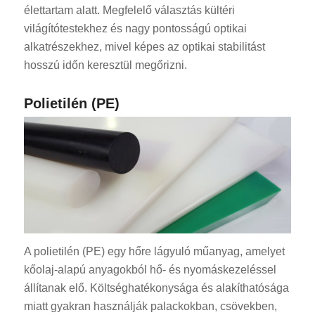
élettartam alatt. Megfelelő választás kültéri
világítótestekhez és nagy pontosságú optikai
alkatrészekhez, mivel képes az optikai stabilitást
hosszú időn keresztül megőrizni.
Polietilén (PE)
A polietilén (PE) egy hőre lágyuló műanyag, amelyet
kőolaj-alapú anyagokból hő- és nyomáskezeléssel
állítanak elő. Költséghatékonysága és alakíthatósága
miatt gyakran használják palackokban, csövekben,