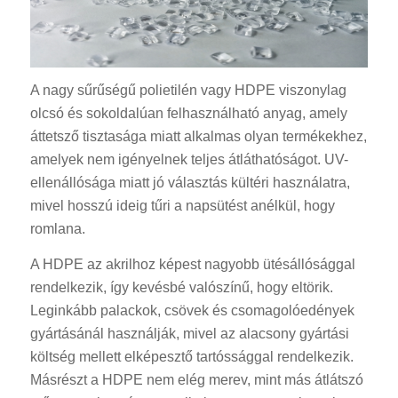
A nagy sűrűségű polietilén vagy HDPE viszonylag
olcsó és sokoldalúan felhasználható anyag, amely
áttetsző tisztasága miatt alkalmas olyan termékekhez,
amelyek nem igényelnek teljes átláthatóságot. UV-
ellenállósága miatt jó választás kültéri használatra,
mivel hosszú ideig tűri a napsütést anélkül, hogy
romlana.
A HDPE az akrilhoz képest nagyobb ütésállósággal
rendelkezik, így kevésbé valószínű, hogy eltörik.
Leginkább palackok, csövek és csomagolóedények
gyártásánál használják, mivel az alacsony gyártási
költség mellett elképesztő tartóssággal rendelkezik.
Másrészt a HDPE nem elég merev, mint más átlátszó