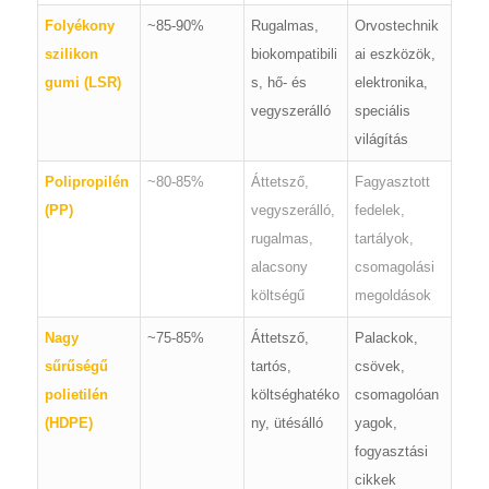
Folyékony
~85-90%
Rugalmas,
Orvostechnik
szilikon
biokompatibili
ai eszközök,
gumi (LSR)
s, hő- és
elektronika,
vegyszerálló
speciális
világítás
Polipropilén
~80-85%
Áttetsző,
Fagyasztott
(PP)
vegyszerálló,
fedelek,
rugalmas,
tartályok,
alacsony
csomagolási
költségű
megoldások
Nagy
~75-85%
Áttetsző,
Palackok,
sűrűségű
tartós,
csövek,
polietilén
költséghatéko
csomagolóan
(HDPE)
ny, ütésálló
yagok,
fogyasztási
cikkek