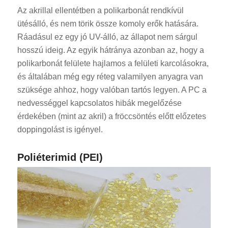
Az akrillal ellentétben a polikarbonát rendkívül
ütésálló, és nem törik össze komoly erők hatására.
Ráadásul ez egy jó UV-álló, az állapot nem sárgul
hosszú ideig. Az egyik hátránya azonban az, hogy a
polikarbonát felülete hajlamos a felületi karcolásokra,
és általában még egy réteg valamilyen anyagra van
szüksége ahhoz, hogy valóban tartós legyen. A PC a
nedvességgel kapcsolatos hibák megelőzése
érdekében (mint az akril) a fröccsöntés előtt előzetes
doppingolást is igényel.
Poliéterimid (PEI)