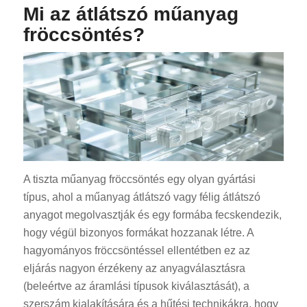
Mi az átlátszó műanyag
fröccsöntés?
A tiszta műanyag fröccsöntés egy olyan gyártási
típus, ahol a műanyag átlátszó vagy félig átlátszó
anyagot megolvasztják és egy formába fecskendezik,
hogy végül bizonyos formákat hozzanak létre. A
hagyományos fröccsöntéssel ellentétben ez az
eljárás nagyon érzékeny az anyagválasztásra
(beleértve az áramlási típusok kiválasztását), a
szerszám kialakítására és a hűtési technikákra, hogy