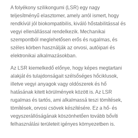
A folyékony szilikongumi (LSR) egy nagy
teljesítményű elasztomer, amely arról ismert, hogy
rendkívül jól biokompatibilis, kiváló hőstabilitással és
vegyi ellenállással rendelkezik. Mechanikai
szempontból meglehetősen erős és rugalmas, és
széles körben használják az orvosi, autóipari és
elektronikai alkalmazásokban.
Az LSR kiemelkedő előnye, hogy képes megtartani
alakját és tulajdonságait szélsőséges hőciklusok,
illetve vegyi anyagok vagy oldószerek és hő
hatásának kitett körülmények között is. Az LSR
rugalmas és tartós, ami alkalmassá teszi tömítések,
tömítések, orvosi csövek készítésére. Ez a hő- és
vegyszerállóságának köszönhetően tovább bővíti
felhasználási területeit igényes környezetben is.