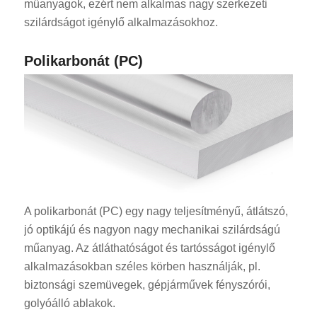
műanyagok, ezért nem alkalmas nagy szerkezeti
szilárdságot igénylő alkalmazásokhoz.
Polikarbonát (PC)
A polikarbonát (PC) egy nagy teljesítményű, átlátszó,
jó optikájú és nagyon nagy mechanikai szilárdságú
műanyag. Az átláthatóságot és tartósságot igénylő
alkalmazásokban széles körben használják, pl.
biztonsági szemüvegek, gépjárművek fényszórói,
golyóálló ablakok.