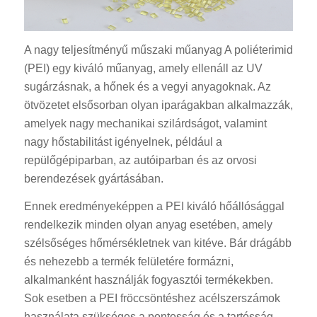
A nagy teljesítményű műszaki műanyag A poliéterimid
(PEI) egy kiváló műanyag, amely ellenáll az UV
sugárzásnak, a hőnek és a vegyi anyagoknak. Az
ötvözetet elsősorban olyan iparágakban alkalmazzák,
amelyek nagy mechanikai szilárdságot, valamint
nagy hőstabilitást igényelnek, például a
repülőgépiparban, az autóiparban és az orvosi
berendezések gyártásában.
Ennek eredményeképpen a PEI kiváló hőállósággal
rendelkezik minden olyan anyag esetében, amely
szélsőséges hőmérsékletnek van kitéve. Bár drágább
és nehezebb a termék felületére formázni,
alkalmanként használják fogyasztói termékekben.
Sok esetben a PEI fröccsöntéshez acélszerszámok
használata szükséges a pontosság és a tartósság