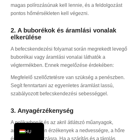
magas polírozásúnak kell lennie, és a feldolgozást
KO
pontos hőmérsékleten kell végezni.
JA
ES
2. A buborékok és áramlási vonalak
elkerülése
AR
TR
A befecskendezési folyamat során megrekedt levegő
buborékai vagy áramlási vonalai láthatók a
PL
végtermékben. Ennek megelőzése érdekében:
NL
Megfelelő szellőztetésre van szükség a penészben.
RU
Segít fenntartani az egyenletes áramlást lassú,
DE
szabályozott befecskendezési sebességgel.
FR
3. Anyagérzékenység
IT
EN
A polikarbonát és az akril átlátszó műanyagok,
amelyek nagyon érzékenyek a nedvességre, a hőre
HU
és az UV-sugárzásra. Ha a szárítás és a tárolás