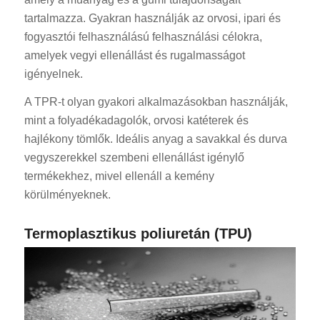
tartalmazza. Gyakran használják az orvosi, ipari és
fogyasztói felhasználású felhasználási célokra,
amelyek vegyi ellenállást és rugalmasságot
igényelnek.
A TPR-t olyan gyakori alkalmazásokban használják,
mint a folyadékadagolók, orvosi katéterek és
hajlékony tömlők. Ideális anyag a savakkal és durva
vegyszerekkel szembeni ellenállást igénylő
termékekhez, mivel ellenáll a kemény
körülményeknek.
Termoplasztikus poliuretán (TPU)