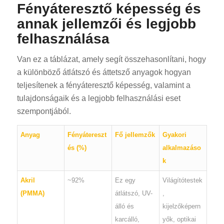
Fényáteresztő képesség és
annak jellemzői és legjobb
felhasználása
Van ez a táblázat, amely segít összehasonlítani, hogy
a különböző átlátszó és áttetsző anyagok hogyan
teljesítenek a fényáteresztő képesség, valamint a
tulajdonságaik és a legjobb felhasználási eset
szempontjából.
Anyag
Fényátereszt
Fő jellemzők
Gyakori
és (%)
alkalmazáso
k
Akril
~92%
Ez egy
Világítótestek
(PMMA)
átlátszó, UV-
,
álló és
kijelzőképern
karcálló,
yők, optikai