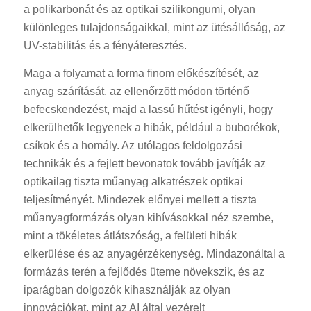
a polikarbonát és az optikai szilikongumi, olyan
különleges tulajdonságaikkal, mint az ütésállóság, az
UV-stabilitás és a fényáteresztés.
Maga a folyamat a forma finom előkészítését, az
anyag szárítását, az ellenőrzött módon történő
befecskendezést, majd a lassú hűtést igényli, hogy
elkerülhetők legyenek a hibák, például a buborékok,
csíkok és a homály. Az utólagos feldolgozási
technikák és a fejlett bevonatok tovább javítják az
optikailag tiszta műanyag alkatrészek optikai
teljesítményét. Mindezek előnyei mellett a tiszta
műanyagformázás olyan kihívásokkal néz szembe,
mint a tökéletes átlátszóság, a felületi hibák
elkerülése és az anyagérzékenység. Mindazonáltal a
formázás terén a fejlődés üteme növekszik, és az
iparágban dolgozók kihasználják az olyan
innovációkat, mint az AI által vezérelt