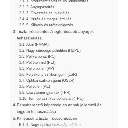
1. Szerszámtervezés és -előkészítés
2. Anyagszárítás
3. Olvasztás és injektálás
4. Hűtés és megszilárdulás
5. Kilövés és utófeldolgozás
Tiszta fröccsöntés A legfontosabb anyagok
felhasználása.
Akril (PMMA)
Nagy sűrűségű polietilén (HDPE)
Polikarbonát (PC)
Poliéterimid (PEI)
Polipropilén (PP)
Folyékony szilikon gumi (LSR)
Optikai szilikon gumi (OSLR)
Polietilén (PE)
Elasztomer gyanták (TPR)
Termoplasztikus poliuretán (TPU)
Fényáteresztő képesség és annak jellemzői és
legjobb felhasználása
Kihívások a tiszta fröccsöntésben
1. Nagy optikai tisztaság elérése