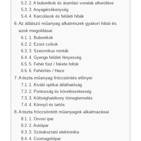
2. A buborékok és áramlási vonalak elkerülése
3. Anyagérzékenység
4. Karcolások és felületi hibák
Az átlátszó műanyag alkatrészek gyakori hibái és
azok megoldásai
1. Buborékok
2. Ezüst csíkok
3. Szeizmikus minták
4. Gyenge felületi fényesség
5. Fehér füst / fekete foltok
6. Fehérítés / Haze
A tiszta műanyag fröccsöntés előnyei
1. Kiváló optikai átláthatóság
2. Pontosság és következetesség
3. Költséghatékony tömegtermelés
4. Könnyű és tartós
A tiszta fröccsöntött műanyagok alkalmazásai
1. Orvosi ipar
2. Autóipar
3. Szórakoztató elektronika
4. Csomagolóipar