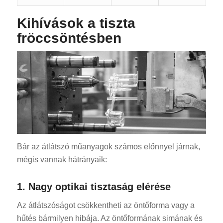
Kihívások a tiszta
fröccsöntésben
ES_MX
RO
SV
EL
Bár az átlátszó műanyagok számos előnnyel járnak,
NB
mégis vannak hátrányaik:
FI
1. Nagy optikai tisztaság elérése
DA
CS
Az átlátszóságot csökkentheti az öntőforma vagy a
hűtés bármilyen hibája. Az öntőformának simának és
PT