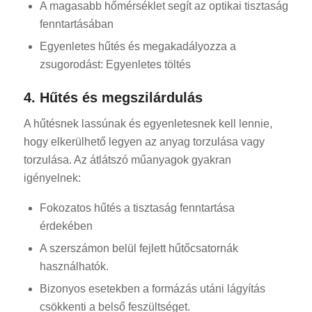
A magasabb hőmérséklet segít az optikai tisztaság
fenntartásában
Egyenletes hűtés és megakadályozza a
zsugorodást: Egyenletes töltés
4. Hűtés és megszilárdulás
A hűtésnek lassúnak és egyenletesnek kell lennie,
hogy elkerülhető legyen az anyag torzulása vagy
torzulása. Az átlátszó műanyagok gyakran
igényelnek:
Fokozatos hűtés a tisztaság fenntartása
érdekében
A szerszámon belül fejlett hűtőcsatornák
használhatók.
Bizonyos esetekben a formázás utáni lágyítás
csökkenti a belső feszültséget.