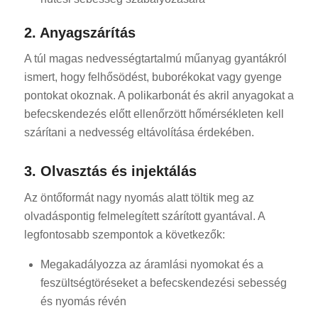
2. Anyagszárítás
A túl magas nedvességtartalmú műanyag gyantákról
ismert, hogy felhősödést, buborékokat vagy gyenge
pontokat okoznak. A polikarbonát és akril anyagokat a
befecskendezés előtt ellenőrzött hőmérsékleten kell
szárítani a nedvesség eltávolítása érdekében.
3. Olvasztás és injektálás
Az öntőformát nagy nyomás alatt töltik meg az
olvadáspontig felmelegített szárított gyantával. A
legfontosabb szempontok a következők:
Megakadályozza az áramlási nyomokat és a
feszültségtöréseket a befecskendezési sebesség
és nyomás révén