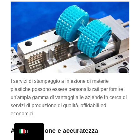
PT
KO
JA
ES
AR
TR
PL
NL
I servizi di stampaggio a iniezione di materie
plastiche possono essere personalizzati per fornire
RU
un'ampia gamma di vantaggi alle aziende in cerca di
DE
servizi di produzione di qualità, affidabili ed
FR
economici.
EN
Alta precisione e accuratezza
IT