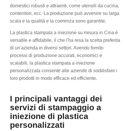
domestici robusti e attraenti, come utensili da cucina,
contenitori, ecc. La produzione può avvenire su larga
scala e la qualità e la coerenza sono garantite.
La plastica stampata a iniezione su misura in Cina è
versatile e affidabile, il che l'ha resa la scelta preferita
di un'azienda in diversi settori. Avendo fornito
ES_MX
processi di produzione accurati, economici e
RO
scalabili, la plastica stampata a iniezione
HU
personalizzata consente alle aziende di soddisfare i
loro prodotti in modo efficace ed efficiente.
SV
EL
I principali vantaggi dei
NB
servizi di stampaggio a
FI
iniezione di plastica
DA
personalizzati
CS