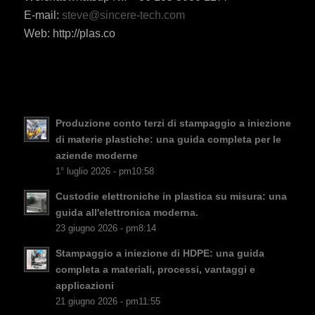
ES_MX
E-mail:
steve@sincere-tech.com
Web: http://plas.co
RO
HU
SV
EL
Produzione conto terzi di stampaggio a iniezione
NB
di materie plastiche: una guida completa per le
FI
aziende moderne
1° luglio 2026 - pm10:58
DA
Custodie elettroniche in plastica su misura: una
CS
guida all'elettronica moderna.
PT
23 giugno 2026 - pm8:14
KO
Stampaggio a iniezione di HDPE: una guida
JA
completa a materiali, processi, vantaggi e
applicazioni
ES
21 giugno 2026 - pm11:55