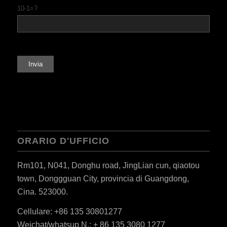
10-1=?
ORARIO D'UFFICIO
Rm101, N041, Donghu road, JingLian cun, qiaotou
town, Donggguan City, provincia di Guangdong,
Cina. 523000.
Cellulare: +86 135 30801277
Weichat/whatsup N.: + 86 135 3080 1277