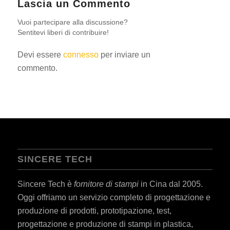
Lascia un Commento
Vuoi partecipare alla discussione?
Sentitevi liberi di contribuire!
Devi essere
connesso
per inviare un
commento.
SINCERE TECH
Sincere Tech è
fornitore di stampi
in Cina dal 2005.
Oggi offriamo un servizio completo di progettazione e
produzione di prodotti, prototipazione, test,
progettazione e produzione di stampi in plastica,