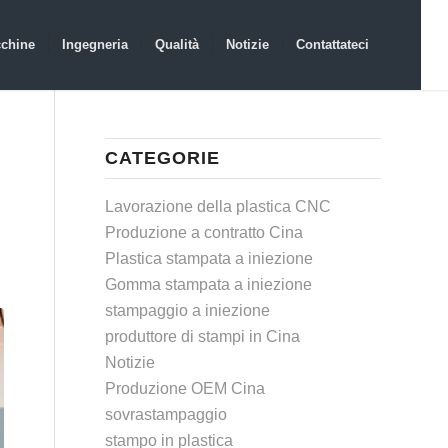
chine
Ingegneria
Qualità
Notizie
Contattateci
CATEGORIE
Lavorazione della plastica CNC
Produzione a contratto Cina
Plastica stampata a iniezione
Gomma stampata a iniezione
stampaggio a iniezione
produttore di stampi in Cina
Notizie
Produzione OEM Cina
sovrastampaggio
stampo in plastica