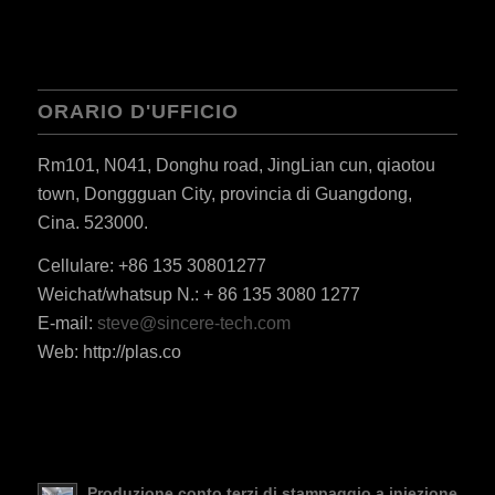
ORARIO D'UFFICIO
Rm101, N041, Donghu road, JingLian cun, qiaotou
town, Donggguan City, provincia di Guangdong,
Cina. 523000.
Cellulare: +86 135 30801277
Weichat/whatsup N.: + 86 135 3080 1277
ES_MX
E-mail:
steve@sincere-tech.com
Web: http://plas.co
RO
HU
SV
EL
Produzione conto terzi di stampaggio a iniezione