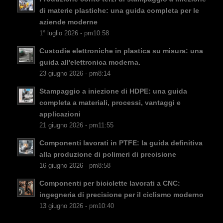
NB
di materie plastiche: una guida completa per le
FI
aziende moderne
1° luglio 2026 - pm10:58
DA
Custodie elettroniche in plastica su misura: una
CS
guida all'elettronica moderna.
PT
23 giugno 2026 - pm8:14
KO
Stampaggio a iniezione di HDPE: una guida
JA
completa a materiali, processi, vantaggi e
applicazioni
ES
21 giugno 2026 - pm11:55
AR
Componenti lavorati in PTFE: la guida definitiva
TR
alla produzione di polimeri di precisione
16 giugno 2026 - pm8:58
PL
Componenti per biciclette lavorati a CNC:
NL
ingegneria di precisione per il ciclismo moderno
RU
13 giugno 2026 - pm10:40
DE