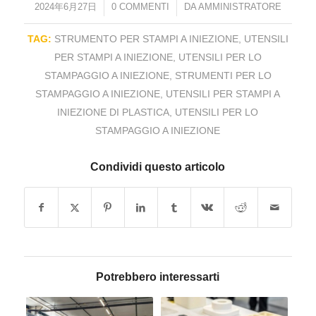
2024年6月27日
/
0 COMMENTI
/
DA
AMMINISTRATORE
TAG:
STRUMENTO PER STAMPI A INIEZIONE
,
UTENSILI
PER STAMPI A INIEZIONE
,
UTENSILI PER LO
STAMPAGGIO A INIEZIONE
,
STRUMENTI PER LO
STAMPAGGIO A INIEZIONE
,
UTENSILI PER STAMPI A
INIEZIONE DI PLASTICA
,
UTENSILI PER LO
ES_MX
STAMPAGGIO A INIEZIONE
RO
Condividi questo articolo
HU
SV
EL
NB
FI
Potrebbero interessarti
DA
CS