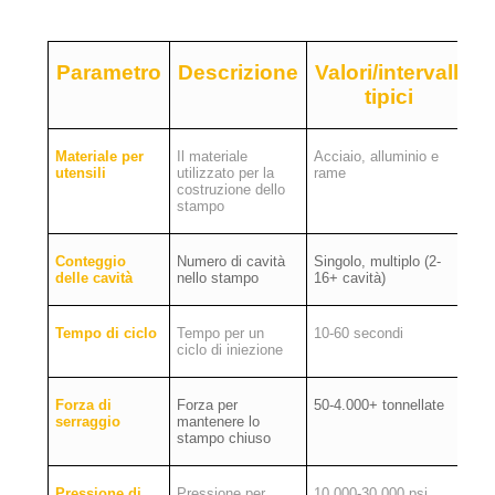
Parametro
Descrizione
Valori/intervalli
tipici
Materiale per
Il materiale
Acciaio, alluminio e
utensili
utilizzato per la
rame
costruzione dello
stampo
Conteggio
Numero di cavità
Singolo, multiplo (2-
delle cavità
nello stampo
16+ cavità)
Tempo di ciclo
Tempo per un
10-60 secondi
ciclo di iniezione
Forza di
Forza per
50-4.000+ tonnellate
serraggio
mantenere lo
stampo chiuso
Pressione di
Pressione per
10.000-30.000 psi