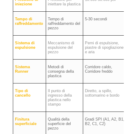
iniezione
iniettare la plastica
Tempo di
Tempo di
5-30 secondi
raffreddamento
raffreddamento del
pezzo
Sistema di
Meccanismo di
Perni di espulsione,
espulsione
espulsione del
piastre di spogliazione
pezzo
e aria
Sistema
Metodi di
Corridore caldo,
Runner
consegna della
Corridore freddo
plastica
Tipo di
Il punto di
Diretto, a spillo,
cancello
ingresso della
sottomarino e bordo
plastica nello
stampo
Finitura
Qualità della
Gradi SPI (A1, A2, B1,
superficiale
superficie del
B2, C1, C2)
pezzo