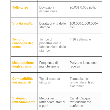
Tolleranze
Deviazioni
±0,001-0,005 pollici
dimensionali
Vita da muffa
Durata di vita dello
100.000-1.000.000+
stampo
cicli
Tempi di
Tempo di
4-16 settimane
consegna degli
progettazione e
utensili
fabbricazione dello
stampo
Manutenzione
Frequenza di
Pulizia e ispezione
degli strumenti
manutenzione
regolari
Compatibilità
Tipi di plastica
Termoplastici,
dei materiali
utilizzati
termoindurenti ed
elastomeri
Sistema di
Metodi per
Canali d'acqua,
raffreddamento
raffreddare stampi
raffreddamento
e parti
conforme