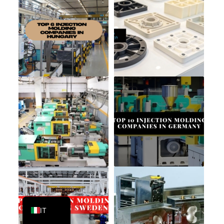
PT
KO
JA
ES
AR
TR
PL
NL
RU
DE
FR
EN
IT