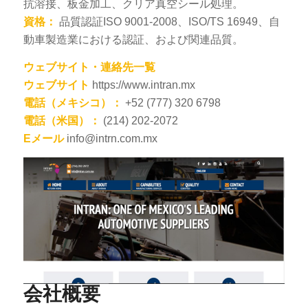
抗溶接、板金加工、クリア真空シール処理。
資格：
品質認証ISO 9001-2008、ISO/TS 16949、自
動車製造業における認証、および関連品質。
ウェブサイト・連絡先一覧
ウェブサイト
https://www.intran.mx
電話（メキシコ）：
+52 (777) 320 6798
電話（米国）：
(214) 202-2072
Eメール
info@intrn.com.mx
会社概要