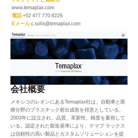
www.temaplax.com
電話
+52 477 770 8229
Eメール
c.solis@temaplax.com
会社概要
メキシコのレオンにあるTemaplax社は、自動車と医
療分野のプラスチック射出成形を得意としている。
2003年に設立され、品質、革新性、精度を重視して
いる。認定された製造基準により、テマプ ラックス
は信頼性の高い製品とカスタムソリューションを提