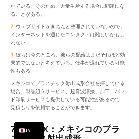
れている。そのため、大量生産する場合に問題にな
PT
ることがある。
KO
2.
ウェブサイトがきちんと整理されていないので、
ES
インターネットを通じたコンタクトは難しいかもし
AR
れない。
TR
3.
彼らは今のところ、彼らの配給はまだそれほど効
PL
果的ではないと考えている。仕事が遅れている可能
NL
性もある。
RU
メキシコでプラスチック射出成形会社を探している
DE
場合、製品組立サービス、超音波溶接、加工、パッ
ド印刷サービスも提供している可能性があるので、
FR
見積もりを依頼することができます。
IT
EN
7.AZMEX：メキシコのプラ
JA
スチック射出成形