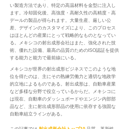
い製造方法であり、特定の高温材料を金型に注入し
ます。冷却固化後、高強度・高耐久性の高精度・高
デールの製品が得られます。大量生産、厳しい公
差、デザインのカスタマイズにより、このプロセス
はほとんどの産業にとって戦略的なものとなってい
る。メキシコの射出成形会社はまた、強化された技
術、優れた設備、最高の品質のためのISO認証を提供
する能力と能力で最前線にいる。
メキシコが世界の射出成形ビジネスでこのような地
位を得たのは、主にその熟練労働力と適切な地政学
的立地によるものである。射出成形は、自動車産業
など多様な分野で役立っているからだ。メキシコに
は現在、自動車のダッシュボードやエンジン内部部
品など、主に射出成形部品の使用に依存する強固な
自動車組立ラインがある。
この記事では
射出成形会社トップ10
品質、革新性、