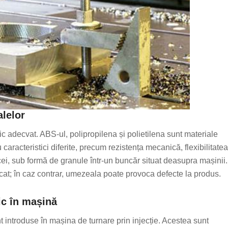
alelor
ic adecvat. ABS-ul, polipropilena și polietilena sunt materiale
 caracteristici diferite, precum rezistența mecanică, flexibilitatea
icei, sub formă de granule într-un buncăr situat deasupra mașinii.
 uscat; în caz contrar, umezeala poate provoca defecte la produs.
ic în mașină
nt introduse în mașina de turnare prin injecție. Acestea sunt