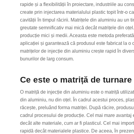
rapide și a flexibilității în proiectare, industriile au co
create prin injectarea materialului plastic topit într-o c
cavității în timpul răcirii. Matrițele din aluminiu au un
greutate semnificativ mai mică decât matrițele din oțel.
producție mici și medii. Aceasta este metoda preferat
aplicației și garantează că produsul este fabricat la o 
matrițelor de injecție din aluminiu crește rapid în divers
bunurilor de larg consum.
Ce este o matriță de turnare 
O matriță de injecție din aluminiu este o matriță utiliza
din aluminiu, nu din oțel. În cadrul acestui proces, plast
răcește, preluând forma matriței. După răcire, produsu
cadrul procesului de producție. Cel mai mare avantaj 
decât alte materiale, cum ar fi plasticul. Cel mai impo
rapidă decât materialele plastice. De aceea, în prezent,