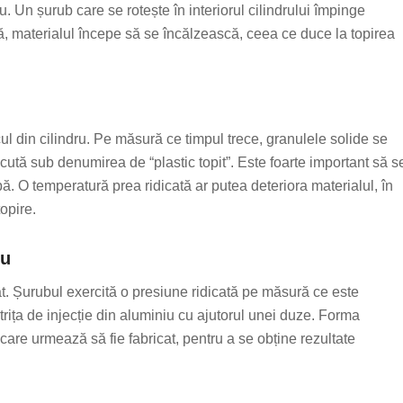
u. Un șurub care se rotește în interiorul cilindrului împinge
ă, materialul începe să se încălzească, ceea ce duce la topirea
l din cilindru. Pe măsură ce timpul trece, granulele solide se
cută sub denumirea de “plastic topit”. Este foarte important să s
ă. O temperatură prea ridicată ar putea deteriora materialul, în
opire.
iu
tat. Șurubul exercită o presiune ridicată pe măsură ce este
matrița de injecție din aluminiu cu ajutorul unei duze. Forma
 care urmează să fie fabricat, pentru a se obține rezultate