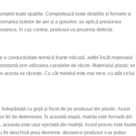
complet toate spațiile. Completează toate detaliile și formele și
formarea bulelor de aer și a golurilor, se aplică presiunea
oarece, în caz contrar, produsul va prezenta defecte.
o conductivitate termică foarte ridicată, astfel încât materialul
nstantă prin utilizarea canalelor de răcire. Materialul plastic se
e acesta se răcește. Cu cât metalul este mai rece, cu atât ciclul
e îndepărtată cu grijă și încet de pe produsul din plastic. Acest
iun fel de deteriorare. În această etapă, matrița este formată din
 aceasta este ușor ejectată din matriță. Acest proces este foart
ă nu fie deschisă prea devreme, deoarece produsul s-ar putea