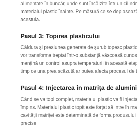
alimentate în buncăr, unde sunt încălzite într-un cilindr
materialul plastic înainte. Pe măsură ce se deplaseaz
acestuia.
Pasul 3: Topirea plasticului
Căldura și presiunea generate de șurub topesc plasticu
vor transforma treptat într-o substanță vâscoasă cunos
mențină un control asupra temperaturii în această etap
timp ce una prea scăzută ar putea afecta procesul de t
Pasul 4: Injectarea în matrița de alumin
Când se va topi complet, materialul plastic va fi injec
împins. Materialul plastic topit este forțat să intre în 
cavității matriței este determinată de forma produsului
precise.