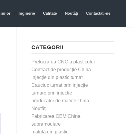
inilor
Inginerie
Calitate
Noutăți
Contactați-ne
CATEGORII
Prelucrarea CNC a plasticului
Contract de producție China
Injecție din plastic turnat
Cauciuc turnat prin injecție
turnare prin injecție
producător de matrițe china
Noutăți
Fabricarea OEM China
supramoulare
matriță din plastic