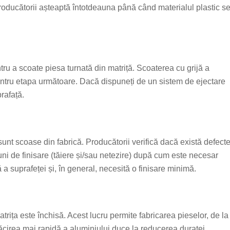
roducătorii așteaptă întotdeauna până când materialul plastic s
ru a scoate piesa turnată din matriță. Scoaterea cu grijă a
pentru etapa următoare. Dacă dispuneți de un sistem de ejectare
rafață.
unt scoase din fabrică. Producătorii verifică dacă există defect
uni de finisare (tăiere și/sau netezire) după cum este necesar
 a suprafeței și, în general, necesită o finisare minimă.
matrița este închisă. Acest lucru permite fabricarea pieselor, de la
ăcirea mai rapidă a aluminiului duce la reducerea duratei