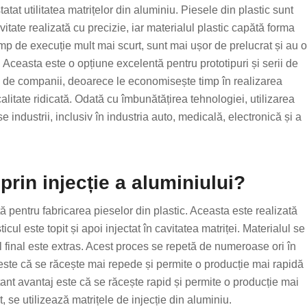
nstatat utilitatea matrițelor din aluminiu. Piesele din plastic sunt
avitate realizată cu precizie, iar materialul plastic capătă forma
 timp de execuție mult mai scurt, sunt mai ușor de prelucrat și au o
 Aceasta este o opțiune excelentă pentru prototipuri și serii de
ă de companii, deoarece le economisește timp în realizarea
calitate ridicată. Odată cu îmbunătățirea tehnologiei, utilizarea
e industrii, inclusiv în industria auto, medicală, electronică și a
prin injecție a aluminiului?
tă pentru fabricarea pieselor din plastic. Aceasta este realizată
icul este topit și apoi injectat în cavitatea matriței. Materialul se
l final este extras. Acest proces se repetă de numeroase ori în
este că se răcește mai repede și permite o producție mai rapidă
rtant avantaj este că se răcește rapid și permite o producție mai
 se utilizează matrițele de injecție din aluminiu.