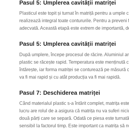
Pasul 5: Umplerea cavității matriței
Plasticul este topit și turnat în matriță pentru a umple 
realizează integral toate contururile. Pentru a preveni 
adecvată. Această etapă este extrem de importantă, de
Pasul 5: Umplerea cavității matriței
După umplere, începe procesul de răcire. Aluminiul are 
plastic se răcește rapid. Temperatura este menținută co
întărește, iar forma matriței se conturează pe măsură c
va fi mai rapid și cu atât producția va fi mai rapidă.
Pasul 7: Deschiderea matriței
Când materialul plastic s-a întărit complet, matrița est
lucru are rolul de a asigura că matrița nu va suferi nic
două părți care se separă. Odată ce piesa este turnată,
sensibil la factorul timp. Este important ca matrița s