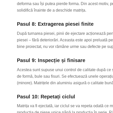
deforma sau își putea pierde forma. Din acest motiv, p
solidifică înainte de a deschide matrița.
Pasul 8: Extragerea piesei finite
După turnarea piesei, pinii de ejectare acționează pent
piesei – fără deteriorări. Aceasta este apoi preluată 
bine proiectat, nu vor rămâne urme sau defecte pe sup
Pasul 9: Inspecție și finisare
Acestea sunt supuse unui control de calitate după ce s
de formă, bule sau fisuri. Se efectuează unele operați
(minore). Matrițele din aluminiu asigură o calitate bună
Pasul 10: Repetați ciclul
Matrița va fi ejectată, iar ciclul se va repeta odată ce 
producția de piese unice până la producția în serie. R