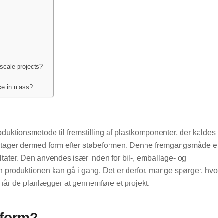
 scale projects?
uce in mass?
roduktionsmetode til fremstilling af plastkomponenter, der kaldes
g antager dermed form efter støbeformen. Denne fremgangsmåde e
tater. Den anvendes især inden for bil-, emballage- og
den produktionen kan gå i gang. Det er derfor, mange spørger, hvo
år de planlægger at gennemføre et projekt.
eform?