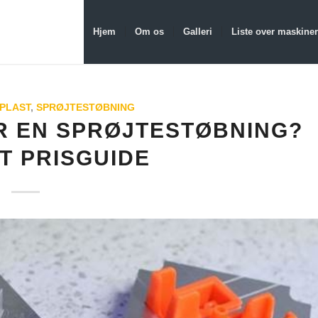
Hjem
Om os
Galleri
Liste over maskiner
PLAST
,
SPRØJTESTØBNING
R EN SPRØJTESTØBNING?
T PRISGUIDE