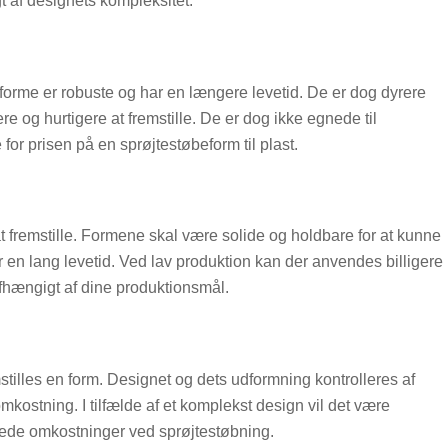
 af designets kompleksitet.
ålforme er robuste og har en længere levetid. De er dog dyrere
 og hurtigere at fremstille. De er dog ikke egnede til
 for prisen på en sprøjtestøbeform til plast.
fremstille. Formene skal være solide og holdbare for at kunne
 en lang levetid. Ved lav produktion kan der anvendes billigere
afhængigt af dine produktionsmål.
tilles en form. Designet og dets udformning kontrolleres af
omkostning. I tilfælde af et komplekst design vil det være
ede omkostninger ved sprøjtestøbning.