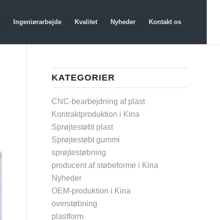
Ingeniørarbejde
Kvalitet
Nyheder
Kontakt os
KATEGORIER
CNC-bearbejdning af plast
Kontraktproduktion i Kina
Sprøjtestøbt plast
Sprøjtestøbt gummi
sprøjtestøbning
producent af støbeforme i Kina
Nyheder
OEM-produktion i Kina
overstøbning
plastform