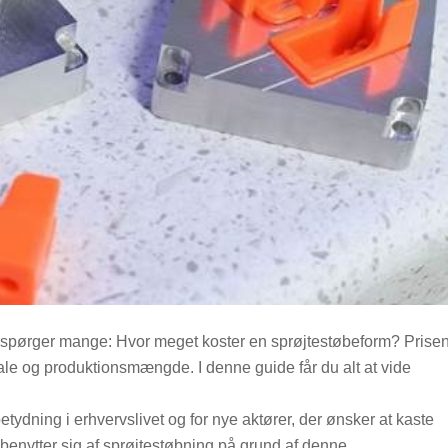
, spørger mange: Hvor meget koster en sprøjtestøbeform? Prise
iale og produktionsmængde. I denne guide får du alt at vide
etydning i erhvervslivet og for nye aktører, der ønsker at kaste
r benytter sig af sprøjtestøbning på grund af denne