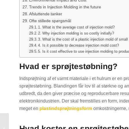
Environmental Impact and Cost
Trends in Injection Molding in the future
Afsluttende tanker
Ofte stillede spørgsmål
1. What is the average cost of injection mold?
2. Why injection molding is so costly initially?
3. What is the cost of a plastic injection mold of small
4. Is it possible to decrease injection mold cost?
5. Is it cost effective to use injection molding to prod
Hvad er sprøjtestøbning?
Indsprøjtning af et varmt materiale i et hulrum er en p
sprøjtestøbning. Blandingen får lov til at størkne o
udbredt, da den giver præcise og reproducerbare resul
elektronikindustrien. Der skal fremstilles en form, in
meget en
plastindsprøjtningsform
omkostningerne, n
Sprøjtestøbning af store
Hvad koster en sprøjtestøb
mængder: Komplet