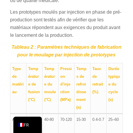
ou de qualité médicale.
PT
Les prototypes moulés par injection en phase de pré-
KO
production sont testés afin de vérifier que les
JA
matériaux répondent aux exigences du produit avant
le lancement de la production.
ES
AR
Tableau 2 : Paramètres techniques de fabrication
pour le moulage par injection de prototypes
TR
PL
Type
Temp
Temp
Pressi
Temp
Taux
Durée
NL
de
ératur
ératur
on
s de
de
typiqu
matéri
e de
e du
d'inje
refroi
retrait
e du
RU
au
fusion
moule
ction
disse
(%)
cycle
DE
(°C)
(°C)
(MPa)
ment
(s)
IT
(s)
EN
ABS
220-
40-80
70-120
15-30
0.4-0.7
25–60
FR
260