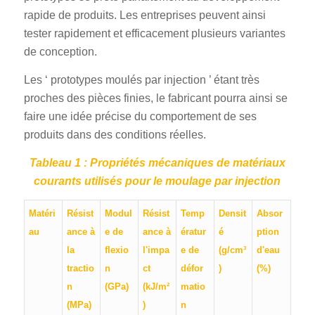
rapide de produits. Les entreprises peuvent ainsi
tester rapidement et efficacement plusieurs variantes
de conception.
Les ‘ prototypes moulés par injection ’ étant très
proches des pièces finies, le fabricant pourra ainsi se
faire une idée précise du comportement de ses
produits dans des conditions réelles.
Tableau 1 : Propriétés mécaniques de matériaux
courants utilisés pour le moulage par injection
Matéri
Résist
Modul
Résist
Temp
Densit
Absor
au
ance à
e de
ance à
ératur
é
ption
la
flexio
l'impa
e de
(g/cm³
d'eau
tractio
n
ct
défor
)
(%)
n
(GPa)
(kJ/m²
matio
(MPa)
)
n