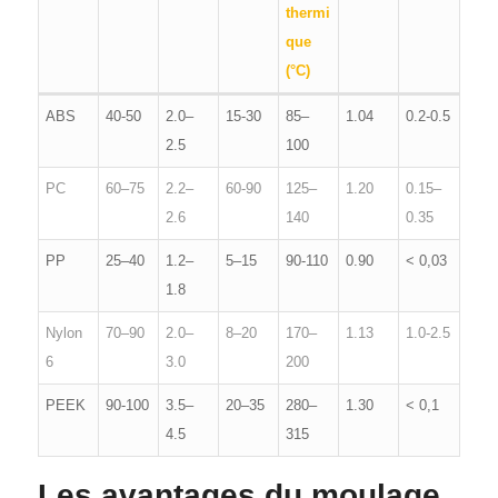
thermi
que
(°C)
ABS
40-50
2.0–
15-30
85–
1.04
0.2-0.5
2.5
100
PC
60–75
2.2–
60-90
125–
1.20
0.15–
2.6
140
0.35
PP
25–40
1.2–
5–15
90-110
0.90
< 0,03
1.8
Nylon
70–90
2.0–
8–20
170–
1.13
1.0-2.5
6
3.0
200
PEEK
90-100
3.5–
20–35
280–
1.30
< 0,1
4.5
315
Les avantages du moulage