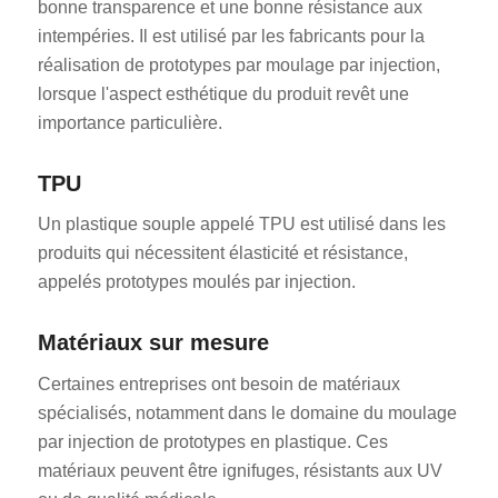
bonne transparence et une bonne résistance aux
intempéries. Il est utilisé par les fabricants pour la
réalisation de prototypes par moulage par injection,
lorsque l'aspect esthétique du produit revêt une
importance particulière.
TPU
ES_MX
Un plastique souple appelé TPU est utilisé dans les
RO
produits qui nécessitent élasticité et résistance,
HU
appelés prototypes moulés par injection.
SV
Matériaux sur mesure
EL
NB
Certaines entreprises ont besoin de matériaux
spécialisés, notamment dans le domaine du moulage
FI
par injection de prototypes en plastique. Ces
DA
matériaux peuvent être ignifuges, résistants aux UV
CS