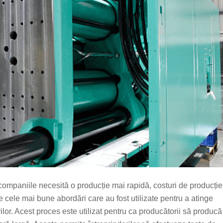
 companiile necesită o producție mai rapidă, costuri de producție
e cele mai bune abordări care au fost utilizate pentru a atinge
rilor. Acest proces este utilizat pentru ca producătorii să producă