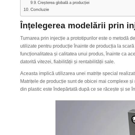
Creșterea globală a producției
Concluzie
Înțelegerea modelării prin inj
Turnarea prin injecție a prototipurilor este o metodă de
utilizate pentru producție înainte de producția la sca
funcționalitatea și calitatea unui produs, înainte ca ac
datorită vitezei, fiabilității și rentabilității sale.
Aceasta implică utilizarea unei matrițe special realizat
Matrițele de producție sunt de obicei mai complexe și m
din plastic este îndepărtată după ce se răcește și se î