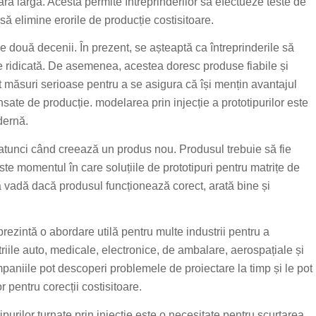
ară largă. Acesta permite întreprinderilor să efectueze teste de
 să elimine erorile de producție costisitoare.
le două decenii. În prezent, se așteaptă ca întreprinderile să
ate ridicată. De asemenea, acestea doresc produse fiabile și
t măsuri serioase pentru a se asigura că își mențin avantajul
nsate de producție. modelarea prin injecție a prototipurilor este
dernă.
atunci când creează un produs nou. Produsul trebuie să fie
este momentul în care soluțiile de prototipuri pentru matrițe de
 să vadă dacă produsul funcționează corect, arată bine și
eprezintă o abordare utilă pentru multe industrii pentru a
riile auto, medicale, electronice, de ambalare, aerospațiale și
mpaniile pot descoperi problemele de proiectare la timp și le pot
r pentru corecții costisitoare.
ipurilor turnate prin injecție este o necesitate pentru scurtarea