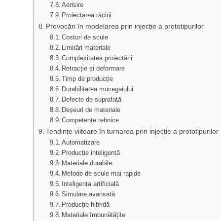
Aerisire
Proiectarea răcirii
Provocări în modelarea prin injecție a prototipurilor
Costuri de scule
Limitări materiale
Complexitatea proiectării
Retracție și deformare
Timp de producție
Durabilitatea mucegaiului
Defecte de suprafață
Deșeuri de materiale
Competențe tehnice
Tendințe viitoare în turnarea prin injecție a prototipurilor
Automatizare
Producție inteligentă
Materiale durabile
Metode de scule mai rapide
Inteligența artificială
Simulare avansată
Producție hibridă
Materiale îmbunătățite