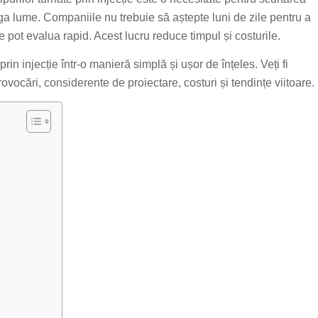
aga lume. Companiile nu trebuie să aștepte luni de zile pentru a
e pot evalua rapid. Acest lucru reduce timpul și costurile.
in injecție într-o manieră simplă și ușor de înțeles. Veți fi
provocări, considerente de proiectare, costuri și tendințe viitoare.