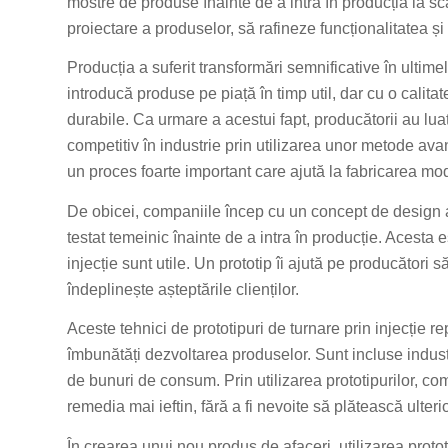
mostre de produse înainte de a intra în producția la sc
proiectare a produselor, să rafineze funcționalitatea și
Producția a suferit transformări semnificative în ultime
introducă produse pe piață în timp util, dar cu o calit
durabile. Ca urmare a acestui fapt, producătorii au lua
competitiv în industrie prin utilizarea unor metode ava
un proces foarte important care ajută la fabricarea mo
De obicei, companiile încep cu un concept de design 
testat temeinic înainte de a intra în producție. Acesta 
injecție sunt utile. Un prototip îi ajută pe producători
îndeplinește așteptările clienților.
Aceste tehnici de prototipuri de turnare prin injecție r
îmbunătăți dezvoltarea produselor. Sunt incluse indust
de bunuri de consum. Prin utilizarea prototipurilor, co
remedia mai ieftin, fără a fi nevoite să plătească ulterio
În crearea unui nou produs de afaceri, utilizarea protot