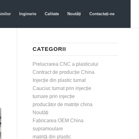
inilor
Inginerie
Calitate
Noutăți
Contactați-ne
CATEGORII
Prelucrarea CNC a plasticului
Contract de producție China
Injecție din plastic turnat
Cauciuc turnat prin injecție
turnare prin injecție
producător de matrițe china
Noutăți
Fabricarea OEM China
supramoulare
matriță din plastic