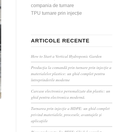
compania de turnare
TPU turnare prin injecție
ARTICOLE RECENTE
How to Start a Vertical Hydroponic Garden
Producția la comandă prin turnare prin injecție a
materialelor plastice: un ghid complet pentru
întreprinderile moderne
Carcase electronice personalizate din plastic: un
ghid pentru electronica modernă.
Turnarea prin injecție a HDPE: un ghid complet
privind materialele, procesele, avantajele și
aplicațiile
Piese prelucrate din PTFE: Ghidul complet