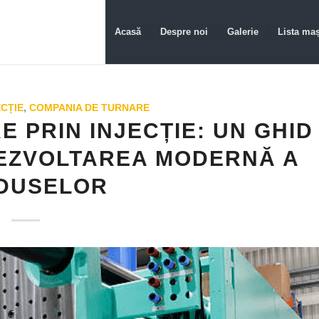
Acasă
Despre noi
Galerie
Lista maș
ECȚIE
,
COMPANIA DE TURNARE
 PRIN INJECȚIE: UN GHID
EZVOLTAREA MODERNĂ A
DUSELOR