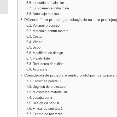
Industria ambalajelor
complet pentru costuri,
Echipamente industriale
beneficii și aplicații
Ambalaje medicale
Diferențe între prototip și producția de turnare prin injecț
Volumul producției
Materiale pentru matrițe
Costuri
Viteza
Scop
Modificări de design
Flexibilitate
Reducerea riscurilor
Acuratețe
Considerații de proiectare pentru prototipuri de turnare p
Grosimea peretelui
Unghiuri de proiectare
Micșorarea materialului
Locația porții
Design cu nervuri
Finisaj de suprafață
Cerințe de toleranță