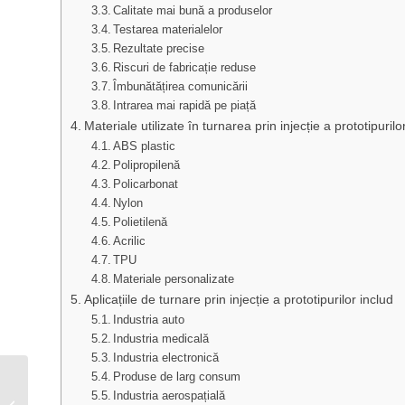
Calitate mai bună a produselor
Testarea materialelor
Rezultate precise
Riscuri de fabricație reduse
Îmbunătățirea comunicării
Intrarea mai rapidă pe piață
Materiale utilizate în turnarea prin injecție a prototipurilo
ABS plastic
Polipropilenă
Policarbonat
Nylon
Polietilenă
Acrilic
TPU
Materiale personalizate
Aplicațiile de turnare prin injecție a prototipurilor includ
Industria auto
Industria medicală
Industria electronică
Produse de larg consum
Turnare prin injecție a
Industria aerospațială
aluminiului: Ghid