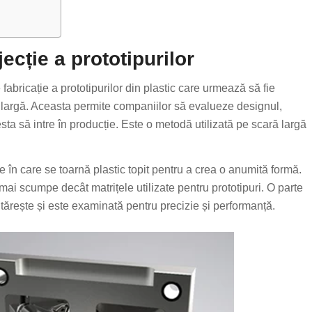
ecție a prototipurilor
 fabricație a prototipurilor din plastic care urmează să fie
ră largă. Aceasta permite companiilor să evalueze designul,
esta să intre în producție. Este o metodă utilizată pe scară largă
e în care se toarnă plastic topit pentru a crea o anumită formă.
ai scumpe decât matrițele utilizate pentru prototipuri. O parte
ntărește și este examinată pentru precizie și performanță.