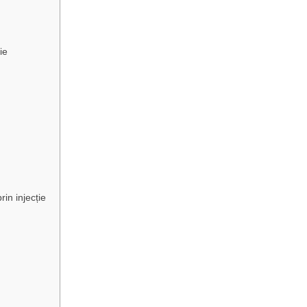
ie
rin injecție