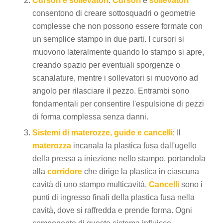
Cursori e sollevatori
:
Cursori
e
sollevatori
consentono di creare sottosquadri o geometrie
complesse che non possono essere formate con
un semplice stampo in due parti. I cursori si
muovono lateralmente quando lo stampo si apre,
creando spazio per eventuali sporgenze o
scanalature, mentre i sollevatori si muovono ad
angolo per rilasciare il pezzo. Entrambi sono
fondamentali per consentire l'espulsione di pezzi
di forma complessa senza danni.
Sistemi di materozze, guide e cancelli
: Il
materozza
incanala la plastica fusa dall'ugello
della pressa a iniezione nello stampo, portandola
alla
corridore
che dirige la plastica in ciascuna
cavità di uno stampo multicavità.
Cancelli
sono i
punti di ingresso finali della plastica fusa nella
cavità, dove si raffredda e prende forma. Ogni