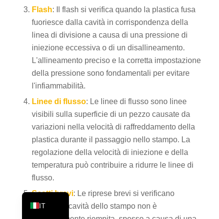
Flash
: Il flash si verifica quando la plastica fusa
PT
fuoriesce dalla cavità in corrispondenza della
KO
linea di divisione a causa di una pressione di
JA
iniezione eccessiva o di un disallineamento.
ES
L'allineamento preciso e la corretta impostazione
della pressione sono fondamentali per evitare
AR
l'infiammabilità.
TR
Linee di flusso
: Le linee di flusso sono linee
PL
visibili sulla superficie di un pezzo causate da
NL
variazioni nella velocità di raffreddamento della
plastica durante il passaggio nello stampo. La
RU
regolazione della velocità di iniezione e della
DE
temperatura può contribuire a ridurre le linee di
FR
flusso.
EN
Scatti brevi
: Le riprese brevi si verificano
IT
quando la cavità dello stampo non è
completamente riempita, spesso a causa di una