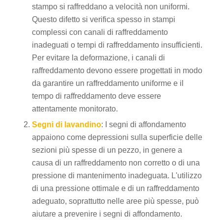
stampo si raffreddano a velocità non uniformi.
Questo difetto si verifica spesso in stampi
complessi con canali di raffreddamento
inadeguati o tempi di raffreddamento insufficienti.
Per evitare la deformazione, i canali di
raffreddamento devono essere progettati in modo
da garantire un raffreddamento uniforme e il
ES_MX
tempo di raffreddamento deve essere
RO
attentamente monitorato.
HU
Segni di lavandino
: I segni di affondamento
SV
appaiono come depressioni sulla superficie delle
sezioni più spesse di un pezzo, in genere a
EL
causa di un raffreddamento non corretto o di una
NB
pressione di mantenimento inadeguata. L'utilizzo
FI
di una pressione ottimale e di un raffreddamento
DA
adeguato, soprattutto nelle aree più spesse, può
aiutare a prevenire i segni di affondamento.
CS