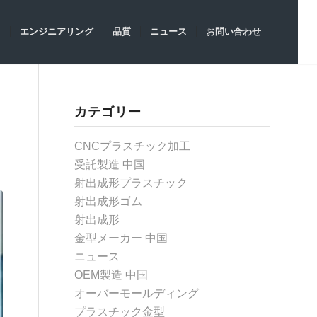
ト
エンジニアリング
品質
ニュース
お問い合わせ
カテゴリー
CNCプラスチック加工
受託製造 中国
射出成形プラスチック
射出成形ゴム
射出成形
金型メーカー 中国
ニュース
OEM製造 中国
オーバーモールディング
プラスチック金型