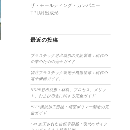
ザ・モールディング・カンパニー
TPU射出成形
最近の投稿
プラスチック射出成形の受託製造：現代の
企業のための完全ガイド
特注プラスチック製電子機器筐体：現代の
電子機器ガイド。.
HDPE射出成形：材料、プロセス、メリッ
ト、および用途に関する完全ガイド
PTFE機械加工部品：精密ポリマー製造の完
全ガイド
CNC加工された自転車部品：現代のサイク
リングを支える精密技術