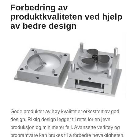
Forbedring av
produktkvaliteten ved hjelp
av bedre design
ES_MX
RO
HU
SV
EL
FI
Gode produkter av høy kvalitet er orkestrert av god
DA
design. Riktig design legger til rette for en jevn
CS
produksjon og minimerer feil. Avanserte verktøy og
PT
programvare kan brukes til å forbedre nøyaktigheten.