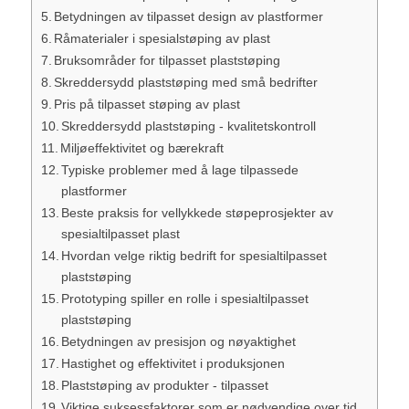
Betydningen av tilpasset design av plastformer
Råmaterialer i spesialstøping av plast
Bruksområder for tilpasset plaststøping
Skreddersydd plaststøping med små bedrifter
Pris på tilpasset støping av plast
Skreddersydd plaststøping - kvalitetskontroll
Miljøeffektivitet og bærekraft
Typiske problemer med å lage tilpassede
plastformer
Beste praksis for vellykkede støpeprosjekter av
spesialtilpasset plast
Hvordan velge riktig bedrift for spesialtilpasset
plaststøping
Prototyping spiller en rolle i spesialtilpasset
plaststøping
Betydningen av presisjon og nøyaktighet
Hastighet og effektivitet i produksjonen
Plaststøping av produkter - tilpasset
Viktige suksessfaktorer som er nødvendige over tid