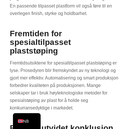
En passende tilpasset plastform vil også føre til en
KO
overlegen finish, styrke og holdbarhet.
JA
ES
Fremtiden for
AR
spesialtilpasset
TR
plaststøping
PL
Fremtidsutsiktene for spesialtilpasset plaststøping er
NL
lyse. Prosedyren blir fremskyndet av ny teknologi og
RU
gjort mer effektiv. Automatisering og smart produksjon
DE
forbedrer kvaliteten på produksjonen. Mange
FR
selskaper tar i bruk høyteknologiske metoder for
spesialstøping av plast for å holde seg
IT
konkurransedyktige i markedet.
EN
NB
Endelig utvidet konklusjon