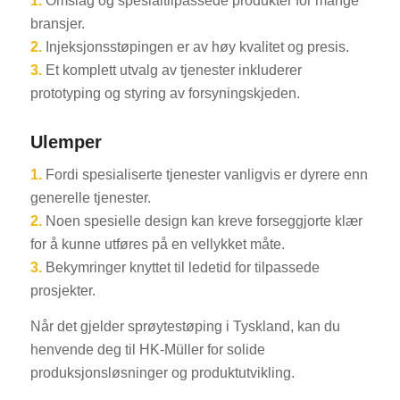
1.
Omslag og spesialtilpassede produkter for mange
bransjer.
2.
Injeksjonsstøpingen er av høy kvalitet og presis.
3.
Et komplett utvalg av tjenester inkluderer
prototyping og styring av forsyningskjeden.
Ulemper
1.
Fordi spesialiserte tjenester vanligvis er dyrere enn
generelle tjenester.
2.
Noen spesielle design kan kreve forseggjorte klær
for å kunne utføres på en vellykket måte.
3.
Bekymringer knyttet til ledetid for tilpassede
prosjekter.
Når det gjelder sprøytestøping i Tyskland, kan du
henvende deg til HK-Müller for solide
produksjonsløsninger og produktutvikling.