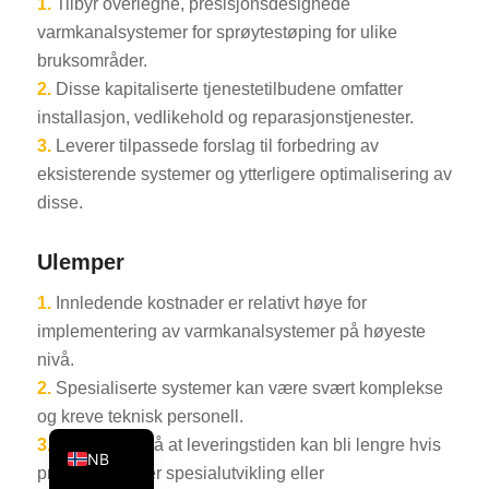
1.
Tilbyr overlegne, presisjonsdesignede
KO
varmkanalsystemer for sprøytestøping for ulike
bruksområder.
JA
2.
Disse kapitaliserte tjenestetilbudene omfatter
ES
installasjon, vedlikehold og reparasjonstjenester.
AR
3.
Leverer tilpassede forslag til forbedring av
TR
eksisterende systemer og ytterligere optimalisering av
disse.
PL
NL
Ulemper
RU
1.
Innledende kostnader er relativt høye for
DE
implementering av varmkanalsystemer på høyeste
FR
nivå.
IT
2.
Spesialiserte systemer kan være svært komplekse
og kreve teknisk personell.
EN
3.
Det betyr også at leveringstiden kan bli lengre hvis
NB
produktet krever spesialutvikling eller