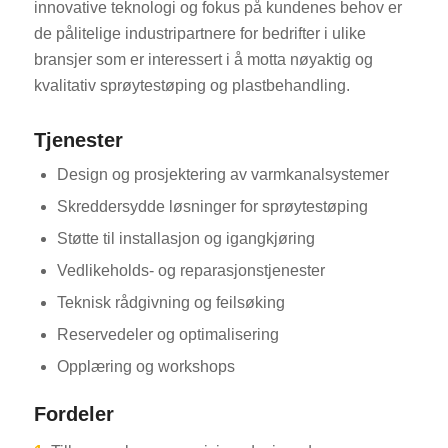
innovative teknologi og fokus på kundenes behov er
de pålitelige industripartnere for bedrifter i ulike
bransjer som er interessert i å motta nøyaktig og
kvalitativ sprøytestøping og plastbehandling.
Tjenester
Design og prosjektering av varmkanalsystemer
ES_MX
Skreddersydde løsninger for sprøytestøping
RO
Støtte til installasjon og igangkjøring
HU
Vedlikeholds- og reparasjonstjenester
SV
Teknisk rådgivning og feilsøking
EL
Reservedeler og optimalisering
FI
Opplæring og workshops
DA
CS
Fordeler
PT