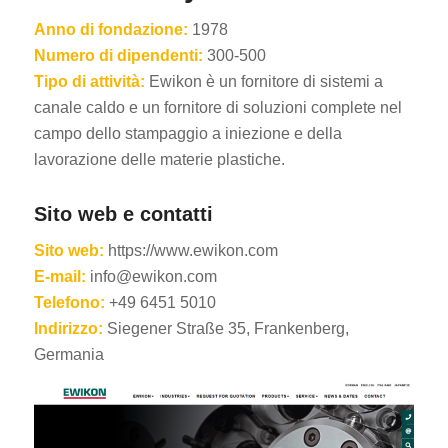
Anno di fondazione:
1978
Numero di dipendenti:
300-500
Tipo di attività:
Ewikon è un fornitore di sistemi a
canale caldo e un fornitore di soluzioni complete nel
campo dello stampaggio a iniezione e della
lavorazione delle materie plastiche.
ES_MX
RO
Sito web e contatti
HU
Sito web:
https://www.ewikon.com
SV
E-mail:
info@ewikon.com
Telefono:
+49 6451 5010
EL
Indirizzo:
Siegener Straße 35, Frankenberg,
NB
Germania
FI
DA
CS