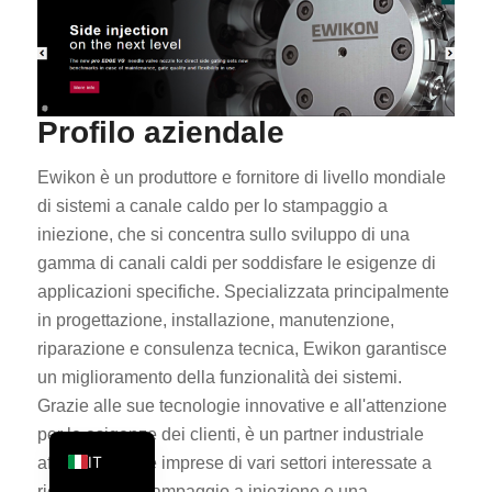
PT
KO
JA
Profilo aziendale
ES
AR
Ewikon è un produttore e fornitore di livello mondiale
di sistemi a canale caldo per lo stampaggio a
TR
iniezione, che si concentra sullo sviluppo di una
PL
gamma di canali caldi per soddisfare le esigenze di
NL
applicazioni specifiche. Specializzata principalmente
RU
in progettazione, installazione, manutenzione,
riparazione e consulenza tecnica, Ewikon garantisce
DE
un miglioramento della funzionalità dei sistemi.
FR
Grazie alle sue tecnologie innovative e all'attenzione
EN
per le esigenze dei clienti, è un partner industriale
IT
affidabile per le imprese di vari settori interessate a
ricevere uno stampaggio a iniezione e una