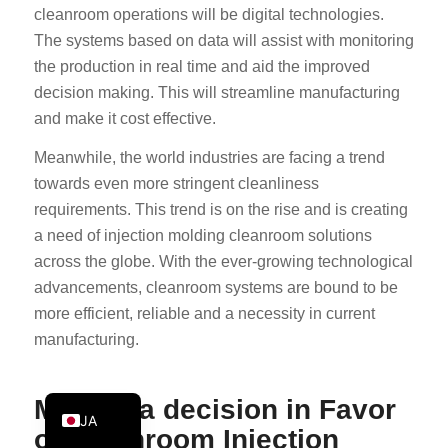
cleanroom operations will be digital technologies.
PT
The systems based on data will assist with monitoring
KO
the production in real time and aid the improved
ES
decision making. This will streamline manufacturing
and make it cost effective.
AR
TR
Meanwhile, the world industries are facing a trend
towards even more stringent cleanliness
PL
requirements. This trend is on the rise and is creating
NL
a need of injection molding cleanroom solutions
RU
across the globe. With the ever-growing technological
advancements, cleanroom systems are bound to be
DE
more efficient, reliable and a necessity in current
FR
manufacturing.
IT
EN
Making a decision in Favor
JA
of Cleanroom Injection