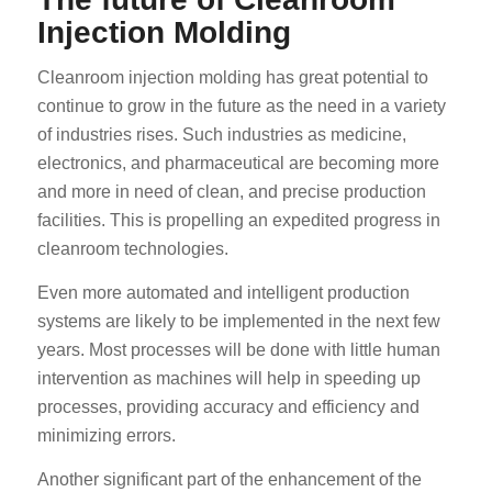
Injection Molding
Cleanroom injection molding has great potential to
continue to grow in the future as the need in a variety
of industries rises. Such industries as medicine,
electronics, and pharmaceutical are becoming more
and more in need of clean, and precise production
ES_MX
facilities. This is propelling an expedited progress in
RO
cleanroom technologies.
HU
Even more automated and intelligent production
SV
systems are likely to be implemented in the next few
EL
years. Most processes will be done with little human
NB
intervention as machines will help in speeding up
processes, providing accuracy and efficiency and
FI
minimizing errors.
DA
Another significant part of the enhancement of the
CS