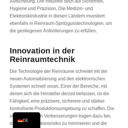
Aufschwung. Die Industrie setzt auf Sicherheit,
PT
Hygiene und Präzision. Die Medizin- und
Elektronikindustrie in diesen Ländern investiert
KO
ebenfalls in Reinraum-Spritzgusstechnologien, um
JA
die gestiegenen Anforderungen zu erfüllen.
ES
AR
Innovation in der
TR
Reinraumtechnik
PL
Die Technologie der Reinräume schreitet mit der
NL
neuen Automatisierung und den elektronischen
RU
Systemen schnell voran. Einer der Bereiche, mit
FR
denen sich die Hersteller derzeit befassen, ist die
Fähigkeit, eine präzisere, sicherere und stärker
IT
kontrollierte Produktionsumgebung zu schaffen. Die
EN
oben genannten Verbesserungen tragen dazu bei,
DE
das Kontaminationsrisiko zu minimieren und die