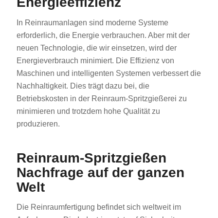
Energieeffizienz
In Reinraumanlagen sind moderne Systeme
erforderlich, die Energie verbrauchen. Aber mit der
neuen Technologie, die wir einsetzen, wird der
Energieverbrauch minimiert. Die Effizienz von
Maschinen und intelligenten Systemen verbessert die
ES_MX
Nachhaltigkeit. Dies trägt dazu bei, die
Betriebskosten in der Reinraum-Spritzgießerei zu
RO
minimieren und trotzdem hohe Qualität zu
HU
produzieren.
SV
EL
Reinraum-Spritzgießen
NB
Nachfrage auf der ganzen
FI
Welt
DA
Die Reinraumfertigung befindet sich weltweit im
CS